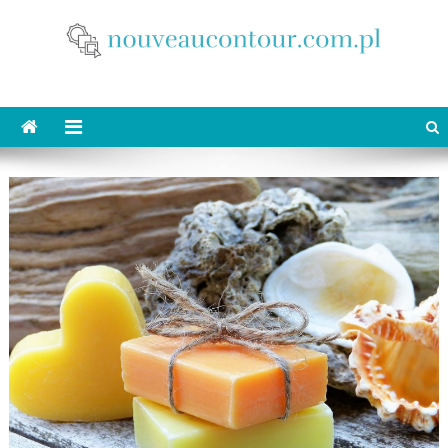
Skip
to
content
nouveaucontour.com.pl
makijaż Poznań