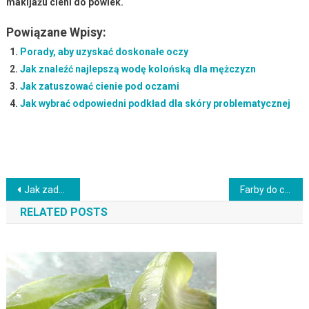
makijażu cieni do powiek.
Powiązane Wpisy:
Porady, aby uzyskać doskonałe oczy
Jak znaleźć najlepszą wodę kolońską dla mężczyzn
Jak zatuszować cienie pod oczami
Jak wybrać odpowiedni podkład dla skóry problematycznej
Nawigacja
Jak zadbać o włosy farbowane
Farby do charakteryzacji – jakie wybrać i jak je stosować
wpisu
RELATED POSTS