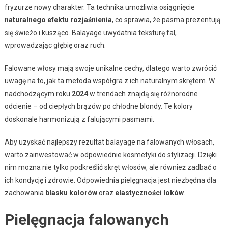
fryzurze nowy charakter. Ta technika umożliwia osiągnięcie
naturalnego efektu rozjaśnienia
, co sprawia, że pasma prezentują
się świeżo i kusząco. Balayage uwydatnia teksturę fal,
wprowadzając głębię oraz ruch.
Falowane włosy mają swoje unikalne cechy, dlatego warto zwrócić
uwagę na to, jak ta metoda współgra z ich naturalnym skrętem. W
nadchodzącym roku
2024
w trendach znajdą się różnorodne
odcienie – od ciepłych brązów po chłodne blondy. Te kolory
doskonale harmonizują z falującymi pasmami.
Aby uzyskać najlepszy rezultat balayage na falowanych włosach,
warto zainwestować w odpowiednie kosmetyki do stylizacji. Dzięki
nim można nie tylko podkreślić skręt włosów, ale również zadbać o
ich kondycję i zdrowie. Odpowiednia pielęgnacja jest niezbędna dla
zachowania
blasku kolorów
oraz
elastyczności loków
.
Pielęgnacja falowanych