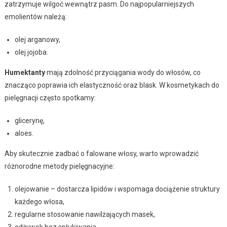
zatrzymuje wilgoć wewnątrz pasm. Do najpopularniejszych
emolientów należą:
olej arganowy,
olej jojoba.
Humektanty
mają zdolność przyciągania wody do włosów, co
znacząco poprawia ich elastyczność oraz blask. W kosmetykach do
pielęgnacji często spotkamy:
glicerynę,
aloes.
Aby skutecznie zadbać o falowane włosy, warto wprowadzić
różnorodne metody pielęgnacyjne:
olejowanie – dostarcza lipidów i wspomaga dociążenie struktury
każdego włosa,
regularne stosowanie nawilżających masek,
odżywek bez spłukiwania.