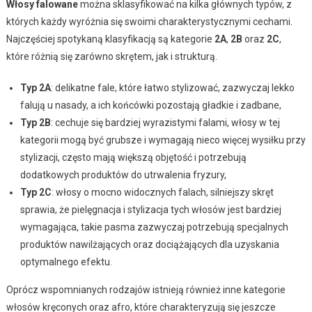
Włosy falowane
można sklasyfikować na kilka głównych typów, z
których każdy wyróżnia się swoimi charakterystycznymi cechami.
Najczęściej spotykaną klasyfikacją są kategorie
2A
,
2B
oraz
2C
,
które różnią się zarówno skrętem, jak i strukturą.
Typ 2A
: delikatne fale, które łatwo stylizować, zazwyczaj lekko
falują u nasady, a ich końcówki pozostają gładkie i zadbane,
Typ 2B
: cechuje się bardziej wyrazistymi falami, włosy w tej
kategorii mogą być grubsze i wymagają nieco więcej wysiłku przy
stylizacji, często mają większą objętość i potrzebują
dodatkowych produktów do utrwalenia fryzury,
Typ 2C
: włosy o mocno widocznych falach, silniejszy skręt
sprawia, że pielęgnacja i stylizacja tych włosów jest bardziej
wymagająca, takie pasma zazwyczaj potrzebują specjalnych
produktów nawilżających oraz dociążających dla uzyskania
optymalnego efektu.
Oprócz wspomnianych rodzajów istnieją również inne kategorie
włosów kręconych oraz afro, które charakteryzują się jeszcze