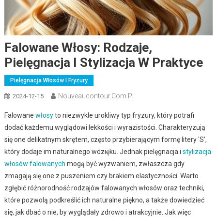
Falowane Włosy: Rodzaje,
Pielęgnacja I Stylizacja W Praktyce
Pielęgnacja Włosów I Fryzury
Nouveaucontour.com.pl
2024-12-15
Falowane
włosy
to niezwykle urokliwy typ fryzury, który potrafi
dodać każdemu wyglądowi lekkości i wyrazistości. Charakteryzują
się one delikatnym skrętem, często przybierającym formę litery 'S’,
który dodaje im naturalnego wdzięku. Jednak pielęgnacja i
stylizacja
włosów falowanych
mogą być wyzwaniem, zwłaszcza gdy
zmagają się one z puszeniem czy brakiem elastyczności. Warto
zgłębić różnorodność rodzajów falowanych włosów oraz techniki,
które pozwolą podkreślić ich naturalne piękno, a także dowiedzieć
się, jak dbać o nie, by wyglądały zdrowo i atrakcyjnie. Jak więc