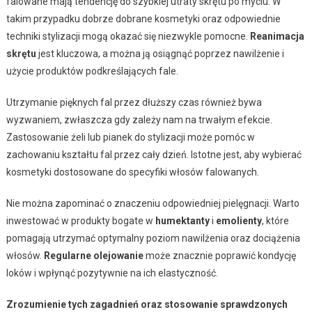
falowane mają tendencję do szybkiej utraty skrętu po myciu. W
takim przypadku dobrze dobrane kosmetyki oraz odpowiednie
techniki stylizacji mogą okazać się niezwykle pomocne.
Reanimacja
skrętu
jest kluczowa, a można ją osiągnąć poprzez nawilżenie i
użycie produktów podkreślających fale.
Utrzymanie pięknych fal przez dłuższy czas również bywa
wyzwaniem, zwłaszcza gdy zależy nam na trwałym efekcie.
Zastosowanie żeli lub pianek do stylizacji może pomóc w
zachowaniu kształtu fal przez cały dzień. Istotne jest, aby wybierać
kosmetyki dostosowane do specyfiki włosów falowanych.
Nie można zapominać o znaczeniu odpowiedniej pielęgnacji. Warto
inwestować w produkty bogate w
humektanty
i
emolienty
, które
pomagają utrzymać optymalny poziom nawilżenia oraz dociążenia
włosów.
Regularne olejowanie
może znacznie poprawić kondycję
loków i wpłynąć pozytywnie na ich elastyczność.
Zrozumienie tych zagadnień oraz stosowanie sprawdzonych