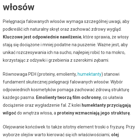
włosów
Pielęgnacja falowanych włosów wymaga szczególnej uwagi, aby
podkreślić ich naturalny skręt oraz zachować zdrowy wygląd.
Kluczowe jest odpowiednie nawilżenie
, które sprawia, że włosy
stają się dociążone i mniej podatne na puszenie. Ważne jest, aby
unikać rozczesywania ich na sucho; najlepiej robić to na mokro,
korzystając z odżywki i grzebienia z szerokimi zębami.
Równowaga PEH (proteiny, emolienty,
humektanty
) stanowi
fundament skutecznej pielęgnacji falowanych włosów. Wybór
odpowiednich kosmetyków pomaga zachować zdrową strukturę
każdego pasma.
Emolienty tworzą film ochronny
, co ułatwia
dociążenie oraz wygładzenie fal. Z kolei
humektanty przyciągają
wilgoć
do wnętrza włosa, a
proteiny wzmacniają jego strukturę
.
Olejowanie końcówek to także istotny element troski o fryzurę. Przy
wyborze olejów warto kierować się ich właściwościami;
olej