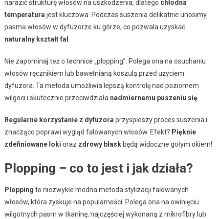
narazić strukturę włosów na uszkodzenia, dlatego
chłodna
temperatura
jest kluczowa. Podczas suszenia delikatnie unosimy
pasma włosów w dyfuzorze ku górze, co pozwala uzyskać
naturalny kształt fal
.
Nie zapominaj też o technice „plopping”. Polega ona na osuchaniu
włosów ręcznikiem lub bawełnianą koszulą przed użyciem
dyfuzora. Ta metoda umożliwia lepszą kontrolę nad poziomem
wilgoci i skutecznie przeciwdziała
nadmiernemu puszeniu się
.
Regularne korzystanie z dyfuzora
przyspieszy proces suszenia i
znacząco poprawi wygląd falowanych włosów. Efekt?
Pięknie
zdefiniowane loki
oraz
zdrowy blask
będą widoczne gołym okiem!
Plopping – co to jest i jak działa?
Plopping
to niezwykle modna metoda stylizacji falowanych
włosów, która zyskuje na popularności. Polega ona na owinięciu
wilgotnych pasm w tkaninę, najczęściej wykonaną z mikrofibry lub