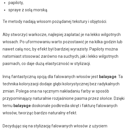
papiloty,
spraye z solą morską.
Te metody nadają włosom pożądanej tekstury i objętości.
Aby stworzyć warkocze, najlepiej zaplatać je na lekko wilgotnych
włosach. Po uformowaniu warto pozostawić je na kilka godzin lub
nawet całą noc, by efekt był bardziej wyrazisty. Papiloty można
natomiast stosować zarówno na suchych, jak i lekko wilgotnych
pasmach, co daje dużą elastyczność w stylizacji.
Inną fantastyczną opcją dla falowanych włosów jest
balayage
. Ta
technika koloryzacji dodaje głębi kolorystycznej bez radykalnych
zmian. Polega ona na ręcznym nakładaniu farby w sposób
przypominający naturalnie rozjaśnione pasma przez słońce. Dzięki
temu
balayage
doskonale podkreśla skręt i fakturę falowanych
włosów, tworząc bardzo naturalny efekt.
Decydując się na stylizację falowanych włosów z użyciem