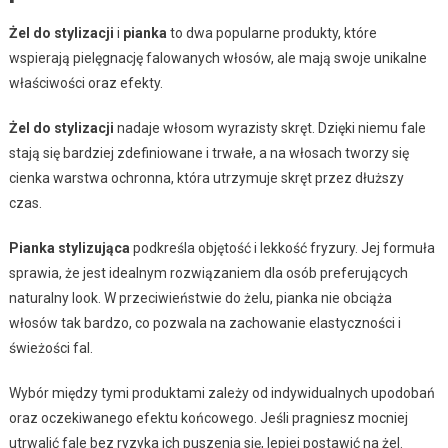
Żel do stylizacji
i
pianka
to dwa popularne produkty, które
wspierają pielęgnację falowanych włosów, ale mają swoje unikalne
właściwości oraz efekty.
Żel do stylizacji
nadaje włosom wyrazisty skręt. Dzięki niemu fale
stają się bardziej zdefiniowane i trwałe, a na włosach tworzy się
cienka warstwa ochronna, która utrzymuje skręt przez dłuższy
czas.
Pianka stylizująca
podkreśla objętość i lekkość fryzury. Jej formuła
sprawia, że jest idealnym rozwiązaniem dla osób preferujących
naturalny look. W przeciwieństwie do żelu, pianka nie obciąża
włosów tak bardzo, co pozwala na zachowanie elastyczności i
świeżości fal.
Wybór między tymi produktami zależy od indywidualnych upodobań
oraz oczekiwanego efektu końcowego. Jeśli pragniesz mocniej
utrwalić fale bez ryzyka ich puszenia się, lepiej postawić na żel.