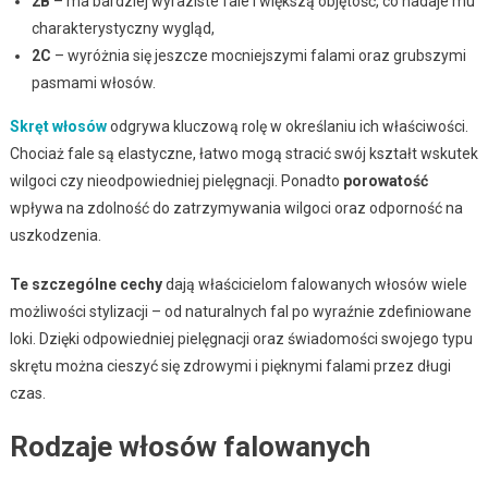
2B
– ma bardziej wyraziste fale i większą objętość, co nadaje mu
charakterystyczny wygląd,
2C
– wyróżnia się jeszcze mocniejszymi falami oraz grubszymi
pasmami włosów.
Skręt włosów
odgrywa kluczową rolę w określaniu ich właściwości.
Chociaż fale są elastyczne, łatwo mogą stracić swój kształt wskutek
wilgoci czy nieodpowiedniej pielęgnacji. Ponadto
porowatość
wpływa na zdolność do zatrzymywania wilgoci oraz odporność na
uszkodzenia.
Te szczególne cechy
dają właścicielom falowanych włosów wiele
możliwości stylizacji – od naturalnych fal po wyraźnie zdefiniowane
loki. Dzięki odpowiedniej pielęgnacji oraz świadomości swojego typu
skrętu można cieszyć się zdrowymi i pięknymi falami przez długi
czas.
Rodzaje włosów falowanych