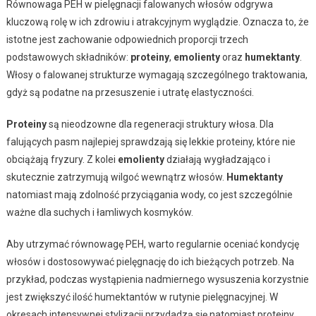
Równowaga PEH w pielęgnacji falowanych włosów odgrywa
kluczową rolę w ich zdrowiu i atrakcyjnym wyglądzie. Oznacza to, że
istotne jest zachowanie odpowiednich proporcji trzech
podstawowych składników:
proteiny
,
emolienty
oraz
humektanty
.
Włosy o falowanej strukturze wymagają szczególnego traktowania,
gdyż są podatne na przesuszenie i utratę elastyczności.
Proteiny
są nieodzowne dla regeneracji struktury włosa. Dla
falujących pasm najlepiej sprawdzają się lekkie proteiny, które nie
obciążają fryzury. Z kolei
emolienty
działają wygładzająco i
skutecznie zatrzymują wilgoć wewnątrz włosów.
Humektanty
natomiast mają zdolność przyciągania wody, co jest szczególnie
ważne dla suchych i łamliwych kosmyków.
Aby utrzymać równowagę PEH, warto regularnie oceniać kondycję
włosów i dostosowywać pielęgnację do ich bieżących potrzeb. Na
przykład, podczas wystąpienia nadmiernego wysuszenia korzystnie
jest zwiększyć ilość humektantów w rutynie pielęgnacyjnej. W
okresach intensywnej stylizacji przydadzą się natomiast proteiny