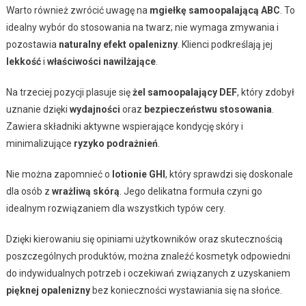
Warto również zwrócić uwagę na
mgiełkę samoopalającą ABC
. To
idealny wybór do stosowania na twarz; nie wymaga zmywania i
pozostawia
naturalny efekt opalenizny
. Klienci podkreślają jej
lekkość
i
właściwości nawilżające
.
Na trzeciej pozycji plasuje się
żel samoopalający DEF
, który zdobył
uznanie dzięki
wydajności
oraz
bezpieczeństwu stosowania
.
Zawiera składniki aktywne wspierające kondycję skóry i
minimalizujące
ryzyko podrażnień
.
Nie można zapomnieć o
lotionie GHI
, który sprawdzi się doskonale
dla osób z
wrażliwą skórą
. Jego delikatna formuła czyni go
idealnym rozwiązaniem dla wszystkich typów cery.
Dzięki kierowaniu się opiniami użytkowników oraz skutecznością
poszczególnych produktów, można znaleźć kosmetyk odpowiedni
do indywidualnych potrzeb i oczekiwań związanych z uzyskaniem
pięknej opalenizny
bez konieczności wystawiania się na słońce.