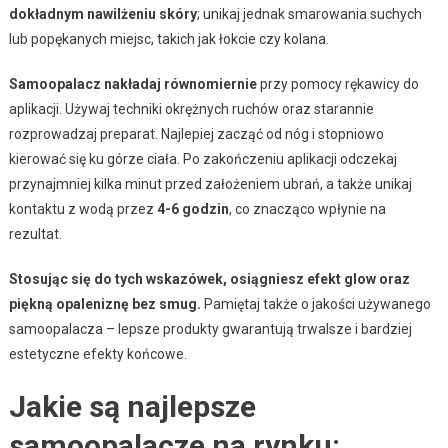
dokładnym nawilżeniu skóry
; unikaj jednak smarowania suchych
lub popękanych miejsc, takich jak łokcie czy kolana.
Samoopalacz nakładaj równomiernie
przy pomocy rękawicy do
aplikacji. Używaj techniki okrężnych ruchów oraz starannie
rozprowadzaj preparat. Najlepiej zacząć od nóg i stopniowo
kierować się ku górze ciała. Po zakończeniu aplikacji odczekaj
przynajmniej kilka minut przed założeniem ubrań, a także unikaj
kontaktu z wodą przez
4-6 godzin
, co znacząco wpłynie na
rezultat.
Stosując się do tych wskazówek, osiągniesz efekt glow oraz
piękną opaleniznę bez smug.
Pamiętaj także o jakości używanego
samoopalacza – lepsze produkty gwarantują trwalsze i bardziej
estetyczne efekty końcowe.
Jakie są najlepsze
samoopalacze na rynku: