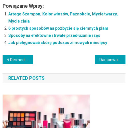
Powiązane Wpisy:
Artego Szampon, Kolor włosów, Paznokcie, Mycie twarzy,
Mycie ciała
6 prostych sposobów na pozbycie się ciemnych plam
Sposoby na efektowne i trwałe przedłużanie rzęs
Jak pielęgnować skórę podczas zimowych miesięcy
Nawigacja
Dermedic – polska marka dermokosmetyków dla wrażliwej skóry
Darsonwalizacja – efekty, działanie i przeciwwskazania zabiegu
wpisu
RELATED POSTS