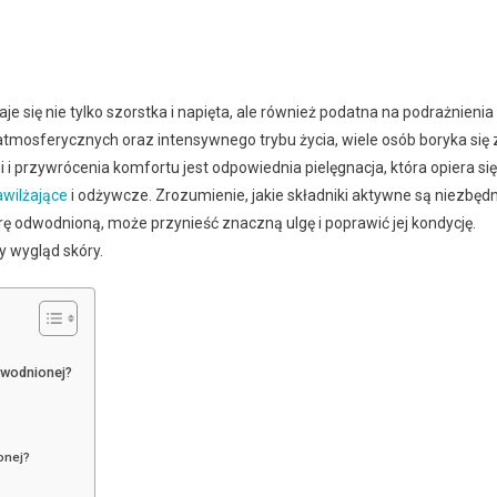
je się nie tylko szorstka i napięta, ale również podatna na podrażnienia 
tmosferycznych oraz intensywnego trybu życia, wiele osób boryka się 
i przywrócenia komfortu jest odpowiednia pielęgnacja, która opiera się
awilżające
i odżywcze. Zrozumienie, jakie składniki aktywne są niezbęd
rę odwodnioną, może przynieść znaczną ulgę i poprawić jej kondycję.
y wygląd skóry.
dwodnionej?
onej?