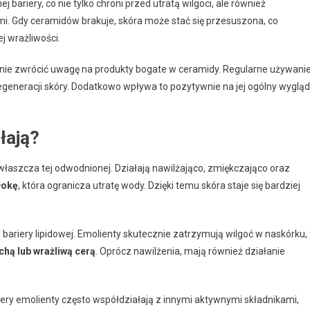
ariery, co nie tylko chroni przed utratą wilgoci, ale również
. Gdy ceramidów brakuje, skóra może stać się przesuszona, co
 wrażliwości.
nie zwrócić uwagę na produkty bogate w ceramidy. Regularne używani
generacji skóry. Dodatkowo wpływa to pozytywnie na jej ogólny wygląd
ałają?
zwłaszcza tej odwodnionej. Działają nawilżająco, zmiękczająco oraz
łokę
, która ogranicza utratę wody. Dzięki temu skóra staje się bardziej
bariery lipidowej. Emolienty skutecznie zatrzymują wilgoć w naskórku,
chą lub wrażliwą cerą
. Oprócz nawilżenia, mają również działanie
ry emolienty często współdziałają z innymi aktywnymi składnikami,