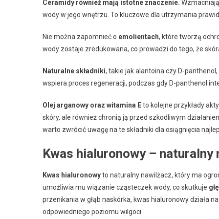
Ceramidy również mają istotne znaczenie.
Wzmacniają 
wody w jego wnętrzu. To kluczowe dla utrzymania praw
Nie można zapomnieć o
emolientach
, które tworzą och
wody zostaje zredukowana, co prowadzi do tego, że skóra 
Naturalne składniki
, takie jak alantoina czy D-panthenol
wspiera proces regeneracji, podczas gdy D-panthenol int
Olej arganowy oraz witamina E
to kolejne przykłady akt
skóry, ale również chronią ją przed szkodliwym działanie
warto zwrócić uwagę na te składniki dla osiągnięcia najl
Kwas hialuronowy – naturalny 
Kwas hialuronowy
to naturalny nawilżacz, który ma ogr
umożliwia mu wiązanie cząsteczek wody, co skutkuje
gł
przenikania w głąb naskórka, kwas hialuronowy działa n
odpowiedniego poziomu wilgoci.