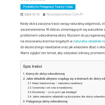
Produkty Do Pielęgnacji Twarzy I Ciała
Nouveaucontour.com.pl
2024-12-15
Kiedy skóra zaczyna tracić swoją naturalną wilgotność, sta
zaczerwienienia. W obliczu zmieniających się warunków a
problemem odwodnienia skóry. Kluczem do jej regeneracji 
na stosowaniu kremów bogatych w
naturalne składniki n
do skutecznego nawilżania oraz jak właściwie dbać o skó
Warto zgłębić ten temat, aby odzyskać zdrowy, promienn
Spis treści
Kremy do skóry odwodnionej
Jakie składniki aktywne znajdują się w kremach do skóry o
Kwas hialuronowy – naturalny nawilżacz
Ceramidy i ich rola w nawilżeniu
Emolienty – co to jest i jak działają?
Jakie naturalne składniki są korzystne dla skóry odwodni
Pielęgnacja skóry odwodnionej