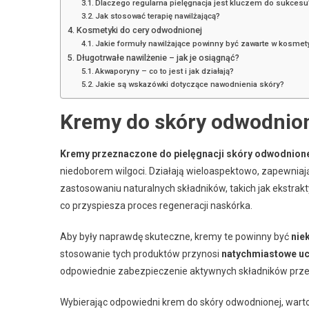
Dlaczego regularna pielęgnacja jest kluczem do sukcesu
Jak stosować terapię nawilżającą?
Kosmetyki do cery odwodnionej
Jakie formuły nawilżające powinny być zawarte w kosmet
Długotrwałe nawilżenie – jak je osiągnąć?
Akwaporyny – co to jest i jak działają?
Jakie są wskazówki dotyczące nawodnienia skóry?
Kremy do skóry odwodnio
Kremy przeznaczone do pielęgnacji skóry odwodnion
niedoborem wilgoci. Działają wieloaspektowo, zapewniają
zastosowaniu naturalnych składników, takich jak ekstrakty
co przyspiesza proces regeneracji naskórka.
Aby były naprawdę skuteczne, kremy te powinny być
nie
stosowanie tych produktów przynosi
natychmiastowe uc
odpowiednie zabezpieczenie aktywnych składników prze
Wybierając odpowiedni krem do skóry odwodnionej, wart