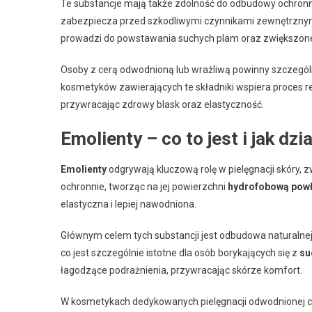
Te substancje mają także zdolność do odbudowy ochronnej b
zabezpiecza przed szkodliwymi czynnikami zewnętrznymi
prowadzi do powstawania suchych plam oraz zwiększonej
Osoby z cerą odwodnioną lub wrażliwą powinny szczegól
kosmetyków zawierających te składniki wspiera proces re
przywracając zdrowy blask oraz elastyczność.
Emolienty – co to jest i jak dzi
Emolienty
odgrywają kluczową rolę w pielęgnacji skóry, 
ochronnie, tworząc na jej powierzchni
hydrofobową pow
elastyczna i lepiej nawodniona.
Głównym celem tych substancji jest odbudowa naturalnej 
co jest szczególnie istotne dla osób borykających się z
su
łagodzące podrażnienia, przywracając skórze komfort.
W kosmetykach dedykowanych pielęgnacji odwodnionej ce