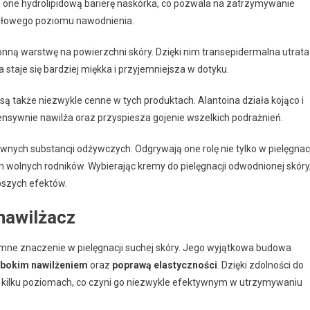
one hydrolipidową barierę naskórka, co pozwala na zatrzymywanie
idłowego poziomu nawodnienia.
ronną warstwę na powierzchni skóry. Dzięki nim transepidermalna utrata
staje się bardziej miękka i przyjemniejsza w dotyku.
, są także niezwykle cenne w tych produktach. Alantoina działa kojąco i
ensywnie nawilża oraz przyspiesza gojenie wszelkich podrażnień.
ywnych substancji odżywczych. Odgrywają one rolę nie tylko w pielęgnacj
m wolnych rodników. Wybierając kremy do pielęgnacji odwodnionej skóry
epszych efektów.
nawilżacz
omne znaczenie w pielęgnacji suchej skóry. Jego wyjątkowa budowa
ębokim nawilżeniem
oraz
poprawą elastyczności
. Dzięki zdolności do
a kilku poziomach, co czyni go niezwykle efektywnym w utrzymywaniu