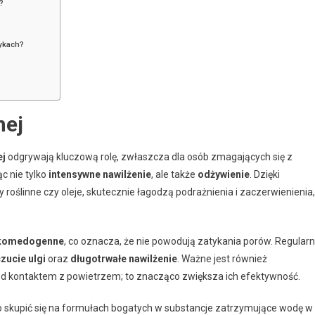
?
ykach?
nej
ej
odgrywają kluczową rolę, zwłaszcza dla osób zmagających się z
c nie tylko
intensywne nawilżenie
, ale także
odżywienie
. Dzięki
 roślinne czy oleje, skutecznie łagodzą podrażnienia i zaczerwienienia,
komedogenne
, co oznacza, że nie powodują zatykania porów. Regular
zucie ulgi
oraz
długotrwałe nawilżenie
. Ważne jest również
d kontaktem z powietrzem; to znacząco zwiększa ich efektywność.
o skupić się na formułach bogatych w substancje zatrzymujące wodę w