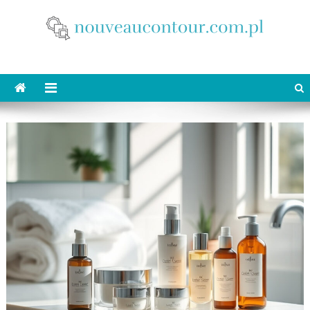
Skip
to
content
nouveaucontour.com.pl
makijaż Poznań