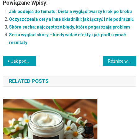
Powiązane Wpisy:
Jak podejść do tematu: Dieta a wygląd twarzy krok po kroku
Oczyszczenie cery a inne składniki: jak łączyć i nie podrażnić
Skóra sucha: najczęstsze błędy, które pogarszają problem
Sen a wygląd skóry – kiedy widać efekty i jak podtrzymać
rezultaty
Nawigacja
Jak podejść do tematu: thiamidol krok po kroku
Różnice w pielęgnacji skóry mężczyzn i kobiet – co pomaga natychmiast, a co działa długofalowo
wpisu
RELATED POSTS