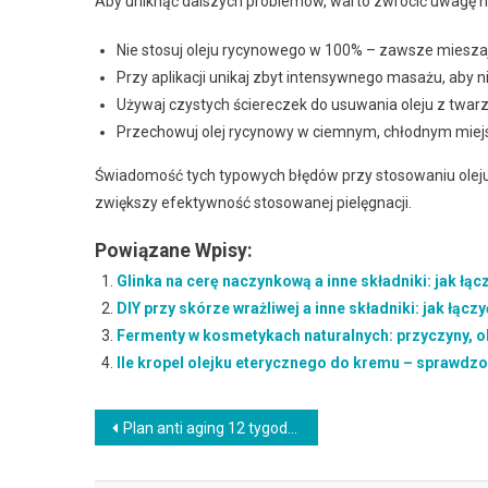
Aby uniknąć dalszych problemów, warto zwrócić uwagę na
Nie stosuj oleju rycynowego w 100% – zawsze mieszaj
Przy aplikacji unikaj zbyt intensywnego masażu, aby ni
Używaj czystych ściereczek do usuwania oleju z twar
Przechowuj olej rycynowy w ciemnym, chłodnym miejs
Świadomość tych typowych błędów przy stosowaniu olej
zwiększy efektywność stosowanej pielęgnacji.
Powiązane Wpisy:
Glinka na cerę naczynkową a inne składniki: jak łącz
DIY przy skórze wrażliwej a inne składniki: jak łączy
Fermenty w kosmetykach naturalnych: przyczyny, o
Ile kropel olejku eterycznego do kremu – sprawdz
Nawigacja
Plan anti aging 12 tygodni – co pomaga natychmiast, a co działa długofalowo
wpisu