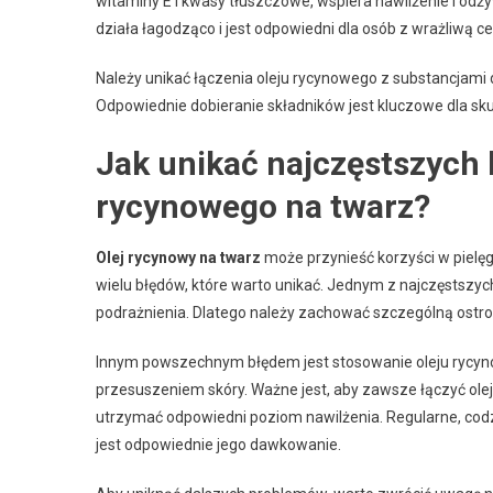
witaminy E i kwasy tłuszczowe, wspiera nawilżenie i odżywi
działa łagodząco i jest odpowiedni dla osób z wrażliwą ce
Należy unikać łączenia oleju rycynowego z substancjami
Odpowiednie dobieranie składników jest kluczowe dla sk
Jak unikać najczęstszych 
rycynowego na twarz?
Olej rycynowy na twarz
może przynieść korzyści w pielęg
wielu błędów, które warto unikać. Jednym z najczęstszy
podrażnienia. Dlatego należy zachować szczególną ostrożn
Innym powszechnym błędem jest stosowanie oleju rycyn
przesuszeniem skóry. Ważne jest, aby zawsze łączyć ol
utrzymać odpowiedni poziom nawilżenia. Regularne, codz
jest odpowiednie jego dawkowanie.