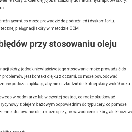
enie skóry. Z kolei olej jojoba, zbliżony do naturalnych lipidów skóry,
rą.
 drażniącymi, co może prowadzić do podrażnień i dyskomfortu.
utecznej pielęgnacji skóry w metodzie OCM.
błędów przy stosowaniu oleju
nacji skóry, jednak niewłaściwe jego stosowanie może prowadzić do
ch problemów jest kontakt olejku z oczami, co może powodować
ość podczas aplikacji, aby nie uszkodzić delikatnej skóry wokół oczu.
owego w nadmiarze lub w czystej postaci, co może skutkować
ej rycynowy z olejem bazowym odpowiednim do typu cery, co pomoże
ienne stosowanie oleju może sprzyjać nawodnieniu skóry, ale kluczow