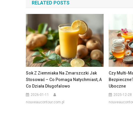
RELATED POSTS
Sok Z Ziemniaka Na Zmarszczki Jak
Czy Multi-Ma
Stosować – Co Pomaga Natychmiast, A
Bezpieczne?
Co Działa Długofalowo
Uboczne
2026-01-11
2025-12-28
nouveaucontour.com.pl
nouveaucontou