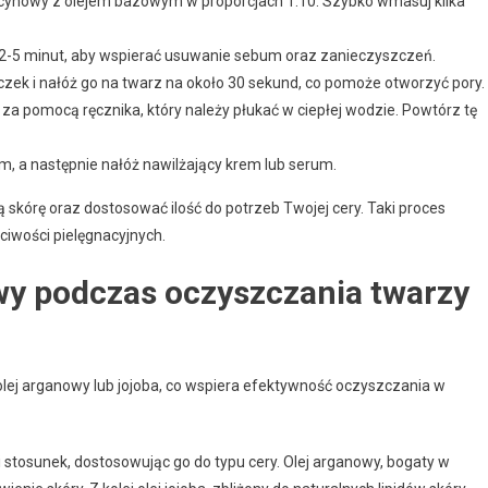
rycynowy z olejem bazowym w proporcjach 1:10. Szybko wmasuj kilka
o 2-5 minut, aby wspierać usuwanie sebum oraz zanieczyszczeń.
czek i nałóż go na twarz na około 30 sekund, co pomoże otworzyć pory.
 za pomocą ręcznika, który należy płukać w ciepłej wodzie. Powtórz tę
m, a następnie nałóż nawilżający krem lub serum.
ą skórę oraz dostosować ilość do potrzeb Twojej cery. Taki proces
iwości pielęgnacyjnych.
wy podczas oczyszczania twarzy
 olej arganowy lub jojoba, co wspiera efektywność oczyszczania w
stosunek, dostosowując go do typu cery. Olej arganowy, bogaty w