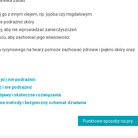
 kilka zasad:
 go z innym olejem, np. jojoba czy migdałowym.
e podrażnić skóry.
zy, aby nie wprowadzać zanieczyszczeń.
cu, aby zachować jego właściwości.
u rycynowego na twarz pomoże zachować zdrowie i piękno skóry oraz
yć i nie podrażnić
ć i nie podrażnić
bjawy i skuteczne rozwiązania
one metody i bezpieczny schemat działania
Punktowe sposoby na pryszcza domowe a inne składniki: jak łączyć i nie podrażnić