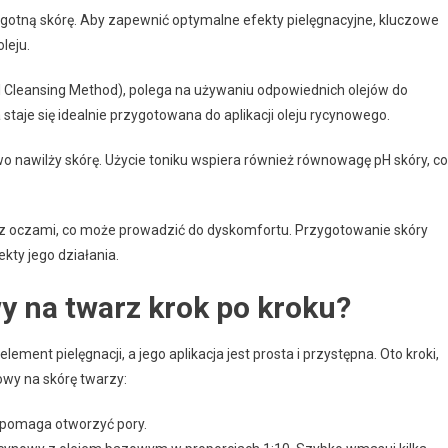
wilgotną skórę. Aby zapewnić optymalne efekty pielęgnacyjne, kluczowe
leju.
il Cleansing Method), polega na używaniu odpowiednich olejów do
taje się idealnie przygotowana do aplikacji oleju rycynowego.
o nawilży skórę. Użycie toniku wspiera również równowagę pH skóry, co
o z oczami, co może prowadzić do dyskomfortu. Przygotowanie skóry
ty jego działania.
y na twarz krok po kroku?
ment pielęgnacji, a jego aplikacja jest prosta i przystępna. Oto kroki,
owy na skórę twarzy:
 pomaga otworzyć pory.