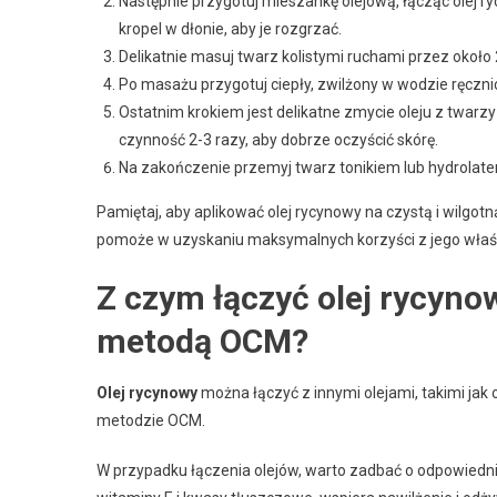
Następnie przygotuj mieszankę olejową, łącząc olej 
kropel w dłonie, aby je rozgrzać.
Delikatnie masuj twarz kolistymi ruchami przez okoł
Po masażu przygotuj ciepły, zwilżony w wodzie ręczni
Ostatnim krokiem jest delikatne zmycie oleju z twarzy
czynność 2-3 razy, aby dobrze oczyścić skórę.
Na zakończenie przemyj twarz tonikiem lub hydrolate
Pamiętaj, aby aplikować olej rycynowy na czystą i wilgotn
pomoże w uzyskaniu maksymalnych korzyści z jego właśc
Z czym łączyć olej rycyno
metodą OCM?
Olej rycynowy
można łączyć z innymi olejami, takimi jak
metodzie OCM.
W przypadku łączenia olejów, warto zadbać o odpowiedni 