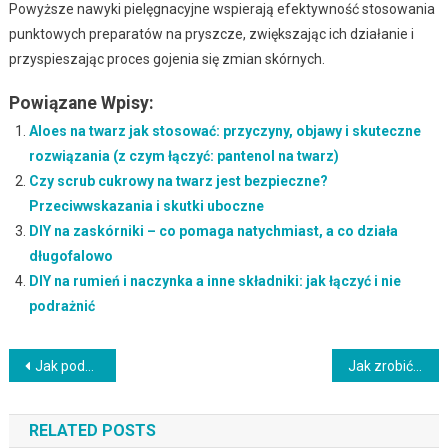
Powyższe nawyki pielęgnacyjne wspierają efektywność stosowania
punktowych preparatów na pryszcze, zwiększając ich działanie i
przyspieszając proces gojenia się zmian skórnych.
Powiązane Wpisy:
Aloes na twarz jak stosować: przyczyny, objawy i skuteczne
rozwiązania (z czym łączyć: pantenol na twarz)
Czy scrub cukrowy na twarz jest bezpieczne?
Przeciwwskazania i skutki uboczne
DIY na zaskórniki – co pomaga natychmiast, a co działa
długofalowo
DIY na rumień i naczynka a inne składniki: jak łączyć i nie
podrażnić
Nawigacja
Jak podejść do tematu: olej rycynowy na twarz krok po kroku (z czym łączyć: oczyszczanie twarzy olejami)
Jak zrobić maseczkę z glinki – kiedy lepiej skonsultować specjalistę
wpisu
RELATED POSTS