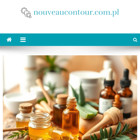
Skip
to
content
nouveaucontour.com.pl
makijaż Poznań