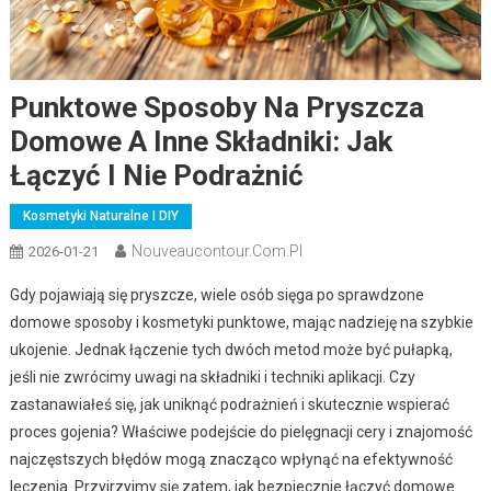
Punktowe Sposoby Na Pryszcza
Domowe A Inne Składniki: Jak
Łączyć I Nie Podrażnić
Kosmetyki Naturalne I DIY
Nouveaucontour.com.pl
2026-01-21
Gdy pojawiają się pryszcze, wiele osób sięga po sprawdzone
domowe sposoby i kosmetyki punktowe, mając nadzieję na szybkie
ukojenie. Jednak łączenie tych dwóch metod może być pułapką,
jeśli nie zwrócimy uwagi na składniki i techniki aplikacji. Czy
zastanawiałeś się, jak uniknąć podrażnień i skutecznie wspierać
proces gojenia? Właściwe podejście do pielęgnacji cery i znajomość
najczęstszych błędów mogą znacząco wpłynąć na efektywność
leczenia. Przyjrzyjmy się zatem, jak bezpiecznie łączyć domowe