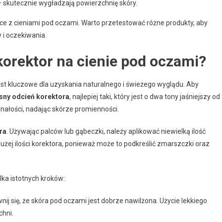
 skutecznie wygładzają powierzchnię skóry.
e z cieniami pod oczami. Warto przetestować różne produkty, aby
 i oczekiwania.
orektor na cienie pod oczami?
est kluczowe dla uzyskania naturalnego i świeżego wyglądu. Aby
sny odcień korektora
, najlepiej taki, który jest o dwa tony jaśniejszy od
konałości, nadając skórze promienności.
ra
. Używając palców lub gąbeczki, należy aplikować niewielką ilość
użej ilości korektora, ponieważ może to podkreślić zmarszczki oraz
ka istotnych kroków:
ij się, że skóra pod oczami jest dobrze nawilżona. Użycie lekkiego
hni.