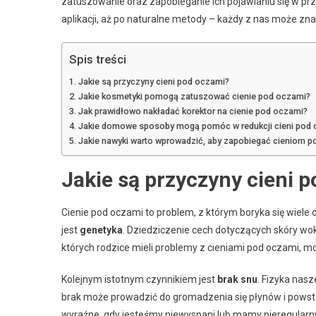
zatuszowanie oraz zapobieganie ich pojawianiu się w pr
aplikacji, aż po naturalne metody – każdy z nas może znal
Spis treści
Jakie są przyczyny cieni pod oczami?
Jakie kosmetyki pomogą zatuszować cienie pod oczami?
Jak prawidłowo nakładać korektor na cienie pod oczami?
Jakie domowe sposoby mogą pomóc w redukcji cieni pod 
Jakie nawyki warto wprowadzić, aby zapobiegać cieniom 
Jakie są przyczyny cieni 
Cienie pod oczami to problem, z którym boryka się wiele
jest
genetyka
. Dziedziczenie cech dotyczących skóry wok
których rodzice mieli problemy z cieniami pod oczami, m
Kolejnym istotnym czynnikiem jest
brak snu
. Fizyka nasz
brak może prowadzić do gromadzenia się płynów i powst
wyraźne, gdy jesteśmy niewyspani lub mamy nieregularny 