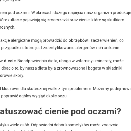
ieni pod oczami. W okresach dużego napięcia nasz organizm produkuj
W rezultacie pojawiają się zmarszczki oraz cienie, które są skutkiem
nośnych.
 Reakcje alergiczne mogą prowadzić do
obrzęków
i zaczerwienień, co
przypadku istotne jest zidentyfikowanie alergenów i ich unikanie.
 w
diecie
. Nieodpowiednia dieta, uboga w witaminy i minerały, może
to dbać o to, by nasza dieta była zrównoważona i bogata w składniki
zdrowie skóry.
st kluczowe dla skutecznej walki z tym problemem. Możemy podejmow
 poprawić ogólny wygląd okolic oczu.
atuszować cienie pod oczami?
dotyka wiele osób. Odpowiedni dobór kosmetyków może znacznie