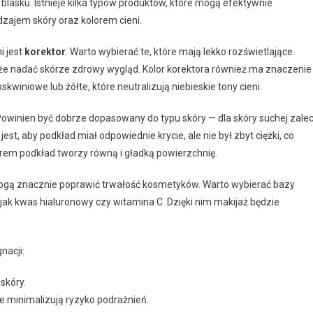
i blasku. Istnieje kilka typów produktów, które mogą efektywnie
dzajem skóry oraz kolorem cieni.
i jest
korektor
. Warto wybierać te, które mają lekko rozświetlające
także nadać skórze zdrowy wygląd. Kolor korektora również ma znaczenie
kwiniowe lub żółte, które neutralizują niebieskie tony cieni.
Powinien być dobrze dopasowany do typu skóry — dla skóry suchej zale
est, aby podkład miał odpowiednie krycie, ale nie był zbyt ciężki, co
rem podkład tworzy równą i gładką powierzchnię.
ogą znacznie poprawić trwałość kosmetyków. Warto wybierać bazy
e jak kwas hialuronowy czy witamina C. Dzięki nim makijaż będzie
nacji:
skóry.
re minimalizują ryzyko podrażnień.