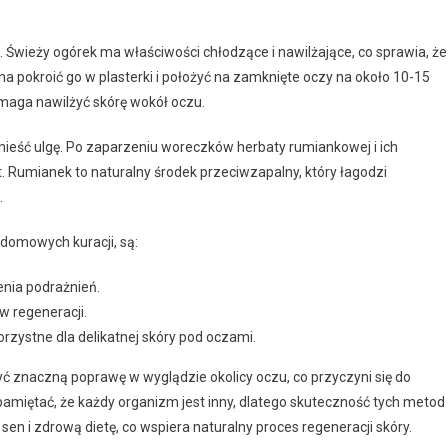
. Świeży ogórek ma właściwości chłodzące i nawilżające, co sprawia, że
a pokroić go w plasterki i położyć na zamknięte oczy na około 10-15
omaga nawilżyć skórę wokół oczu.
ieść ulgę. Po zaparzeniu woreczków herbaty rumiankowej i ich
t. Rumianek to naturalny środek przeciwzapalny, który łagodzi
.
 domowych kuracji, są:
enia podrażnień.
w regeneracji.
orzystne dla delikatnej skóry pod oczami.
ć znaczną poprawę w wyglądzie okolicy oczu, co przyczyni się do
amiętać, że każdy organizm jest inny, dlatego skuteczność tych metod
sen i zdrową dietę, co wspiera naturalny proces regeneracji skóry.