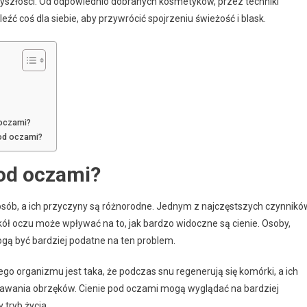
zyszłości. Od odpowiednio dobranych kosmetyków, przez techniki
eźć coś dla siebie, aby przywrócić spojrzeniu świeżość i blask.
oczami?
pod oczami?
pod oczami?
 osób, a ich przyczyny są różnorodne. Jednym z najczęstszych czynnikó
ół oczu może wpływać na to, jak bardzo widoczne są cienie. Osoby,
ogą być bardziej podatne na ten problem.
ego organizmu jest taka, że podczas snu regenerują się komórki, a ich
awania obrzęków. Cienie pod oczami mogą wyglądać na bardziej
tryb życia.