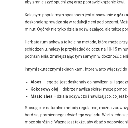
aby zmniejszyć opuchliznę oraz poprawić krążenie krwi.
Kolejnym popularnym sposobem jest stosowanie
ogórka
doskonale sprawdza się w redukcji cieni pod oczami. Możn
minut. Ogórek nie tylko działa odświeżająco, ale także p
Herbata rumiankowa to kolejna metoda, która może przyn
schłodzeniu, należy je przykładać do oczu na 10-15 minu
podrażnienia, zmniejszając tym samym widoczność cieni
Innymi skutecznymi składnikami, które warto włączyć do
Aloes
– jego żel jest doskonały do nawilżania i łagodz
Kokosowy olej
– dobrze nawilża skórę i może pomóc 
Masło shea
– działa odżywczo i nawilżająco, co jest k
Stosując te naturalne metody regularnie, można zauważy
bardziej promiennego i świeżego wyglądu. Warto jednak p
może się różnić. Ważne jest także, aby dbać o odpowiedni 