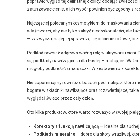
poprawić wygląd tej delikatnej okolicy, dodając świeżości 
zatuszować cienie, a ich wybór powinien być zgodny z ro
Najczęściej polecanym kosmetykiem do maskowania cien
właściwości, aby nie tylko zakryć niedoskonałości, ale 
— zazwyczaj najlepiej sprawdzą się odcienie różowe, brzos
Podkład również odgrywa ważną rolę w ukrywaniu cieni. 
się podkłady nawilżające, a dla tłustej — matujące. Ważne j
mogłoby podkreślić zmarszczki. W zestawieniu z korekto
Nie zapominajmy również o bazach pod makijaż, które m
bogate w składniki nawilżające oraz rozświetlające, taki
wyglądał świeżo przez cały dzień.
Oto kilka produktów, które warto rozważyć w swojej pielęg
Korektory z funkcją nawilżającą
— idealne dla suchej 
Podkłady mineralne
— dobre dla skóry wrażliwej, któ