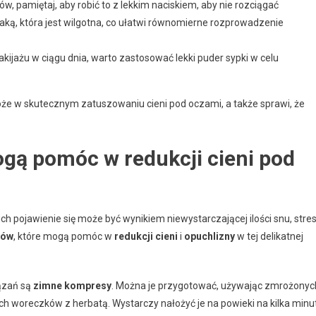
ów, pamiętaj, aby robić to z lekkim naciskiem, aby nie rozciągać
 taką, która jest wilgotna, co ułatwi równomierne rozprowadzenie
ijażu w ciągu dnia, warto zastosować lekki puder sypki w celu
oże w skutecznym zatuszowaniu cieni pod oczami, a także sprawi, że
ą pomóc w redukcji cieni pod
ich pojawienie się może być wynikiem niewystarczającej ilości snu, stre
bów
, które mogą pomóc w
redukcji cieni
i
opuchlizny
w tej delikatnej
iązań są
zimne kompresy
. Można je przygotować, używając zmrożonyc
ch woreczków z herbatą. Wystarczy nałożyć je na powieki na kilka minut