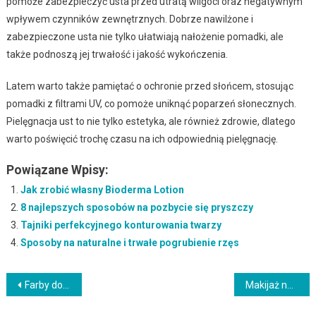
pomoże zabezpieczyć usta przed utratą wilgoci oraz negatywnym
wpływem czynników zewnętrznych. Dobrze nawilżone i
zabezpieczone usta nie tylko ułatwiają nałożenie pomadki, ale
także podnoszą jej trwałość i jakość wykończenia.
Latem warto także pamiętać o ochronie przed słońcem, stosując
pomadki z filtrami UV, co pomoże uniknąć poparzeń słonecznych.
Pielęgnacja ust to nie tylko estetyka, ale również zdrowie, dlatego
warto poświęcić trochę czasu na ich odpowiednią pielęgnację.
Powiązane Wpisy:
Jak zrobić własny Bioderma Lotion
8 najlepszych sposobów na pozbycie się pryszczy
Tajniki perfekcyjnego konturowania twarzy
Sposoby na naturalne i trwałe pogrubienie rzęs
Nawigacja
Farby do charakteryzacji – jakie wybrać i jak je stosować
Makijaż naturalny: Podkreśl swoje naturalne piękno
wpisu