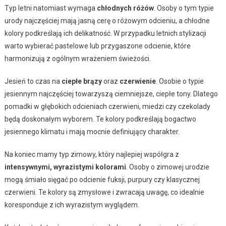
Typ letni natomiast wymaga
chłodnych różów
. Osoby o tym typie
urody najczęściej mają jasną cerę o różowym odcieniu, a chłodne
kolory podkreślają ich delikatność. W przypadku letnich stylizacji
warto wybierać pastelowe lub przygaszone odcienie, które
harmonizują z ogólnym wrażeniem świeżości.
Jesień to czas na
ciepłe brązy
oraz
czerwienie
. Osobie o typie
jesiennym najczęściej towarzyszą ciemniejsze, ciepłe tony. Dlatego
pomadki w głębokich odcieniach czerwieni, miedzi czy czekolady
będą doskonałym wyborem. Te kolory podkreślają bogactwo
jesiennego klimatu i mają mocnie definiujący charakter.
Na koniec mamy typ zimowy, który najlepiej współgra z
intensywnymi, wyrazistymi kolorami
. Osoby o zimowej urodzie
mogą śmiało sięgać po odcienie fuksji, purpury czy klasycznej
czerwieni. Te kolory są zmysłowe i zwracają uwagę, co idealnie
koresponduje z ich wyrazistym wyglądem.