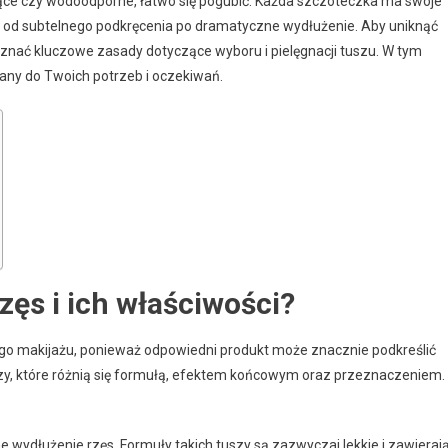
ające czy wodoodporne, łatwo się pogubić. Każda szczoteczka ma swoje
– od subtelnego podkręcenia po dramatyczne wydłużenie. Aby uniknąć
oznać kluczowe zasady dotyczące wyboru i pielęgnacji tuszu. W tym
wany do Twoich potrzeb i oczekiwań.
rzęs i ich właściwości?
go makijażu, ponieważ odpowiedni produkt może znacznie podkreślić
szy, które różnią się formułą, efektem końcowym oraz przeznaczeniem.
 wydłużenie rzęs. Formuły takich tuszy są zazwyczaj lekkie i zawieraj