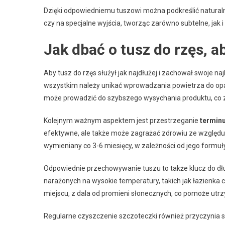
Dzięki odpowiedniemu tuszowi można podkreślić naturalne 
czy na specjalne wyjścia, tworząc zarówno subtelne, jak 
Jak dbać o tusz do rzęs, ab
Aby tusz do rzęs służył jak najdłużej i zachował swoje n
wszystkim należy unikać wprowadzania powietrza do opa
może prowadzić do szybszego wysychania produktu, co z
Kolejnym ważnym aspektem jest przestrzeganie
termin
efektywne, ale także może zagrażać zdrowiu ze względu 
wymieniany co 3-6 miesięcy, w zależności od jego formuły
Odpowiednie przechowywanie tuszu to także klucz do dł
narażonych na wysokie temperatury, takich jak łazienka c
miejscu, z dala od promieni słonecznych, co pomoże utr
Regularne czyszczenie szczoteczki również przyczynia si