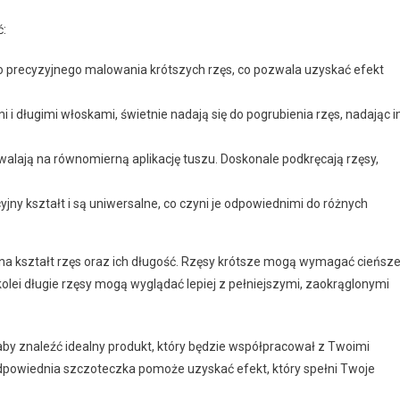
ć:
o precyzyjnego malowania krótszych rzęs, co pozwala uzyskać efekt
i i długimi włoskami, świetnie nadają się do pogrubienia rzęs, nadając 
alają na równomierną aplikację tuszu. Doskonale podkręcają rzęsy,
yjny kształt i są uniwersalne, co czyni je odpowiednimi do różnych
a kształt rzęs oraz ich długość. Rzęsy krótsze mogą wymagać cieńsze
olei długie rzęsy mogą wyglądać lepiej z pełniejszymi, zaokrąglonymi
by znaleźć idealny produkt, który będzie współpracował z Twoimi
odpowiednia szczoteczka pomoże uzyskać efekt, który spełni Twoje