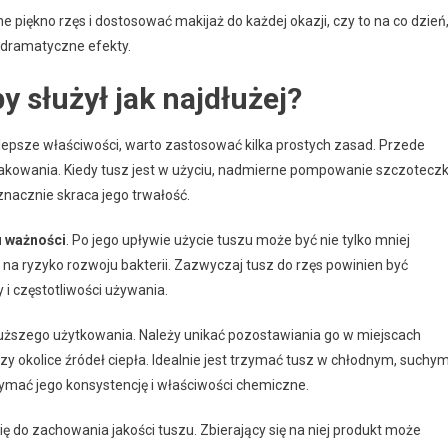
piękno rzęs i dostosować makijaż do każdej okazji, czy to na co dzień
i dramatyczne efekty.
y służył jak najdłużej?
ajlepsze właściwości, warto zastosować kilka prostych zasad. Przede
kowania. Kiedy tusz jest w użyciu, nadmierne pompowanie szczoteczk
nacznie skraca jego trwałość.
u ważności
. Po jego upływie użycie tuszu może być nie tylko mniej
na ryzyko rozwoju bakterii. Zazwyczaj tusz do rzęs powinien być
 i częstotliwości używania.
uższego użytkowania. Należy unikać pozostawiania go w miejscach
zy okolice źródeł ciepła. Idealnie jest trzymać tusz w chłodnym, suchy
zymać jego konsystencję i właściwości chemiczne.
ę do zachowania jakości tuszu. Zbierający się na niej produkt może