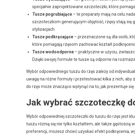
specjalnie zaprojektowane szczoteczki, które pomagaj
Tusze pogrubiające
– te preparaty mają na celu nada
szczoteczkom generującym objętość, rzęsy stają się g
stylizacjach.
Tusze podkręcające
– przeznaczone są dla osób, któ
które pomagają rzęsom zachować kształt podkręcenia 
Tusze wodoodporne
– praktyczne w użyciu, zwłaszcz
Dzięki swojej formule te tusze są odporne na rozmaza
Wybór odpowiedniego tuszu do rzęs zależy od indywidualny
uwagę na różne formuły i przetestować kilka z nich, aby 
do rzęs może znacząco wpłynąć na to, jak prezentuje się
Jak wybrać szczoteczkę do
Wybór odpowiedniej szczoteczki do tuszu do rzęs jest k
tuszu różnią się nie tylko kształtem, ale także gęstością
preferencji, możesz chcieć uzyskać efekt podkręcenia, w