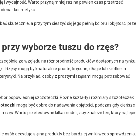
ję i wydajność. Warto przynajmniej raz na pewien czas przetrzeć
nadmiar kosmetyku.
skutecznie, a przy tym cieszyć się jego pełnią koloru i objętości prz
y przy wyborze tuszu do rzęs?
zególnie ze względu na różnorodność produktów dostępnych na rynku
. Rzęsy mogą być naturalnie proste, kręcone, długie lub krótkie, a
terystyki. Na przykład, osoby z prostymi rzęsami mogą potrzebować
ybór odpowiedniej szczoteczki. Różne kształty i rozmiary szczoteczek
zoteczki
mogą być dobre do nadawania objętości, podczas gdy cieńsze 
 rzęs. Warto przetestować kilka modeli, aby znaleźć ten, który najlepie
e osób decyduje się na produkty bez bardziej wnikliwego sprawdzenia,