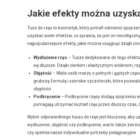
Jakie efekty można uzyska
Tusz do rzęs to kosmetyk, który potrafi odmienić spojrze
uzyskać wiele efektów, co sprawia, że jest on nieodłąc
najpopularniejsze efekty, jakie można osiągnąć dzięki st
Wydłużenie rzęs
– Tusze dedykowane do tego efektu c
się dłuższe. Dzięki cienkim i elastycznym włóknom, rz
Objętość
– Wiele osób marzy o pełnych i gęstych rzęs
grubszą formułę i szerokie szczoteczki, które pozwal
objętości.
Podkręcenie
– Podkręcone rzęsy dodają spojrzeniu en
pomagają utrzymać kształt rzęs przez dłuższy czas, co
Wybór odpowiedniego tuszu do rzęs jest kluczowy, aby u
wydłużenie, objętość czy podkręcenie, warto także zwróc
czy spełnia nasze indywidualne potrzeby pielęgnacyjne.