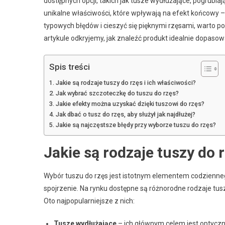
dostępnych opcji, takich jak tusze wydłużające, pogrubi
unikalne właściwości, które wpływają na efekt końcowy 
typowych błędów i cieszyć się pięknymi rzęsami, warto p
artykule odkryjemy, jak znaleźć produkt idealnie dopaso
Spis treści
Jakie są rodzaje tuszy do rzęs i ich właściwości?
Jak wybrać szczoteczkę do tuszu do rzęs?
Jakie efekty można uzyskać dzięki tuszowi do rzęs?
Jak dbać o tusz do rzęs, aby służył jak najdłużej?
Jakie są najczęstsze błędy przy wyborze tuszu do rzęs?
Jakie są rodzaje tuszy do 
Wybór tuszu do rzęs jest istotnym elementem codzienne
spojrzenie. Na rynku dostępne są różnorodne rodzaje tu
Oto najpopularniejsze z nich:
Tusze wydłużające
– ich głównym celem jest optyczne