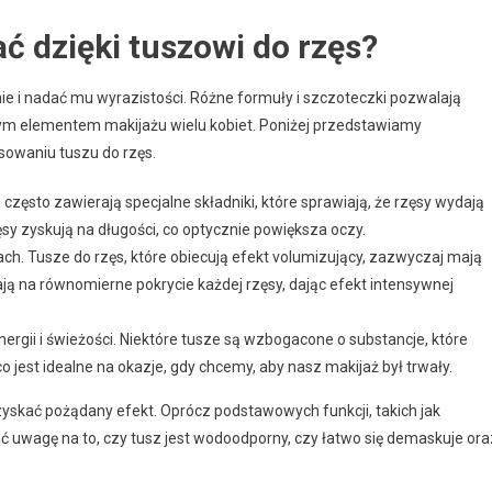
ć dzięki tuszowi do rzęs?
nie i nadać mu wyrazistości. Różne formuły i szczoteczki pozwalają
znym elementem makijażu wielu kobiet. Poniżej przedstawiamy
osowaniu tuszu do rzęs.
zęsto zawierają specjalne składniki, które sprawiają, że rzęsy wydają
ęsy zyskują na długości, co optycznie powiększa oczy.
ach. Tusze do rzęs, które obiecują efekt volumizujący, zazwyczaj mają
ają na równomierne pokrycie każdej rzęsy, dając efekt intensywnej
ergii i świeżości. Niektóre tusze są wzbogacone o substancje, które
 jest idealne na okazje, gdy chcemy, aby nasz makijaż był trwały.
zyskać pożądany efekt. Oprócz podstawowych funkcji, takich jak
ić uwagę na to, czy tusz jest wodoodporny, czy łatwo się demaskuje ora