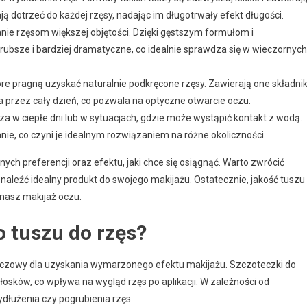
ą dotrzeć do każdej rzęsy, nadając im długotrwały efekt długości.
nie rzęsom większej objętości. Dzięki gęstszym formułom i
rubsze i bardziej dramatyczne, co idealnie sprawdza się w wieczornych
re pragną uzyskać naturalnie podkręcone rzęsy. Zawierają one składnik
przez cały dzień, co pozwala na optyczne otwarcie oczu.
a w ciepłe dni lub w sytuacjach, gdzie może wystąpić kontakt z wodą.
nie, co czyni je idealnym rozwiązaniem na różne okoliczności.
ch preferencji oraz efektu, jaki chce się osiągnąć. Warto zwrócić
znaleźć idealny produkt do swojego makijażu. Ostatecznie, jakość tuszu
 nasz makijaż oczu.
 tuszu do rzęs?
luczowy dla uzyskania wymarzonego efektu makijażu. Szczoteczki do
 włosków, co wpływa na wygląd rzęs po aplikacji. W zależności od
ydłużenia czy pogrubienia rzęs.