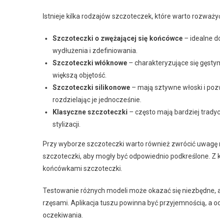
Istnieje kilka rodzajów szczoteczek, które warto rozważy
Szczoteczki o zwężającej się końcówce
– idealne d
wydłużenia i zdefiniowania.
Szczoteczki włóknowe
– charakteryzujące się gęstym
większą objętość.
Szczoteczki silikonowe
– mają sztywne włoski i pozw
rozdzielając je jednocześnie.
Klasyczne szczoteczki
– często mają bardziej tradyc
stylizacji.
Przy wyborze szczoteczki warto również zwrócić uwagę n
szczoteczki, aby mogły być odpowiednio podkreślone. Z k
końcówkami szczoteczki.
Testowanie różnych modeli może okazać się niezbędne, a
rzęsami. Aplikacja tuszu powinna być przyjemnością, a 
oczekiwania.