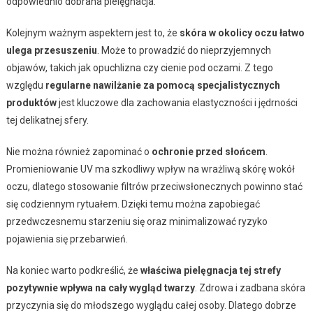
odpowiednio dobrana pielęgnacja.
Kolejnym ważnym aspektem jest to, że
skóra w okolicy oczu łatwo
ulega przesuszeniu
. Może to prowadzić do nieprzyjemnych
objawów, takich jak opuchlizna czy cienie pod oczami. Z tego
względu
regularne nawilżanie za pomocą specjalistycznych
produktów
jest kluczowe dla zachowania elastyczności i jędrności
tej delikatnej sfery.
Nie można również zapominać o
ochronie przed słońcem
.
Promieniowanie UV ma szkodliwy wpływ na wrażliwą skórę wokół
oczu, dlatego stosowanie filtrów przeciwsłonecznych powinno stać
się codziennym rytuałem. Dzięki temu można zapobiegać
przedwczesnemu starzeniu się oraz minimalizować ryzyko
pojawienia się przebarwień.
Na koniec warto podkreślić, że
właściwa pielęgnacja tej strefy
pozytywnie wpływa na cały wygląd twarzy
. Zdrowa i zadbana skóra
przyczynia się do młodszego wyglądu całej osoby. Dlatego dobrze