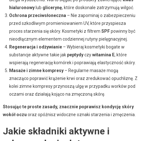
hialuronowy
lub
glicerynę
, które doskonale zatrzymują wilgoć.
Ochrona przeciwsłoneczna
– Nie zapominaj o zabezpieczeniu
przed szkodliwym promieniowaniem UV, które przyspiesza
proces starzenia się skóry. Kosmetyki z filtrem
SPF
powinny być
nieodłącznym elementem codziennej rutyny pielęgnacyjnej.
Regeneracja i odżywianie
– Wybieraj kosmetyki bogate w
substancje aktywne takie jak
peptydy
czy
witamina E
, które
wspierają regenerację komórek i poprawiają elastyczność skóry.
Masaże i zimne kompresy
– Regularne masaże mogą
znacząco poprawić krążenie krwi oraz zredukować opuchliznę. Z
kolei zimne kompresy przynoszą ulgę w przypadku worków pod
oczami oraz działają kojąco na zmęczoną skórę.
Stosując te proste zasady, znacznie poprawisz kondycję skóry
wokół oczu
oraz opóźnisz widoczne oznaki starzenia i zmęczenia.
Jakie składniki aktywne i