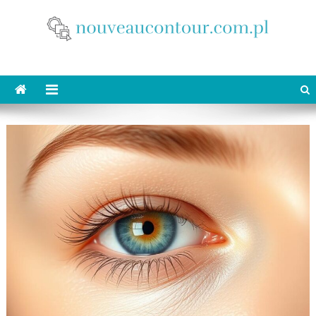
Skip
to
content
nouveaucontour.com.pl
makijaż Poznań