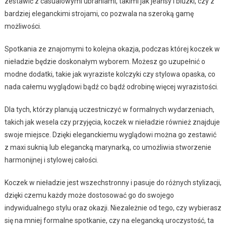
zestawić z casualowymi ubraniami, takimi jak jeansy i bluzki, czy z
bardziej eleganckimi strojami, co pozwala na szeroką gamę
możliwości.
Spotkania ze znajomymi to kolejna okazja, podczas której koczek w
nieładzie będzie doskonałym wyborem. Możesz go uzupełnić o
modne dodatki, takie jak wyraziste kolczyki czy stylowa opaska, co
nada całemu wyglądowi bądź co bądź odrobinę więcej wyrazistości.
Dla tych, którzy planują uczestniczyć w formalnych wydarzeniach,
takich jak wesela czy przyjęcia, koczek w nieładzie również znajduje
swoje miejsce. Dzięki eleganckiemu wyglądowi można go zestawić
z maxi suknią lub elegancką marynarką, co umożliwia stworzenie
harmonijnej i stylowej całości.
Koczek w nieładzie jest wszechstronny i pasuje do różnych stylizacji,
dzięki czemu każdy może dostosować go do swojego
indywidualnego stylu oraz okazji. Niezależnie od tego, czy wybierasz
się na mniej formalne spotkanie, czy na elegancką uroczystość, ta