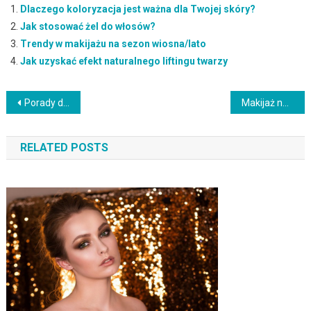
Dlaczego koloryzacja jest ważna dla Twojej skóry?
Jak stosować żel do włosów?
Trendy w makijażu na sezon wiosna/lato
Jak uzyskać efekt naturalnego liftingu twarzy
Nawigacja
Porady dotyczące pielęgnacji skóry mieszanej: Zbalansowana pielęgnacja
Makijaż naturalny: Podkreśl swoje naturalne piękno
wpisu
RELATED POSTS