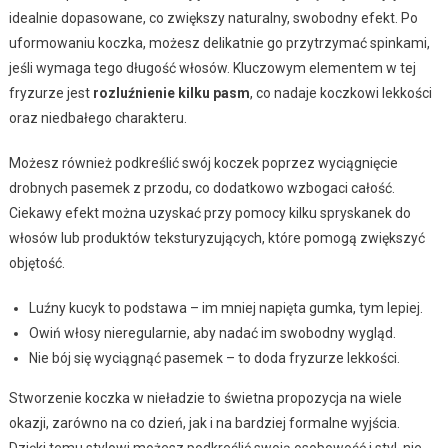
idealnie dopasowane, co zwiększy naturalny, swobodny efekt. Po
uformowaniu koczka, możesz delikatnie go przytrzymać spinkami,
jeśli wymaga tego długość włosów. Kluczowym elementem w tej
fryzurze jest
rozluźnienie kilku pasm
, co nadaje koczkowi lekkości
oraz niedbałego charakteru.
Możesz również podkreślić swój koczek poprzez wyciągnięcie
drobnych pasemek z przodu, co dodatkowo wzbogaci całość.
Ciekawy efekt można uzyskać przy pomocy kilku spryskanek do
włosów lub produktów teksturyzujących, które pomogą zwiększyć
objętość.
Luźny kucyk to podstawa – im mniej napięta gumka, tym lepiej.
Owiń włosy nieregularnie, aby nadać im swobodny wygląd.
Nie bój się wyciągnąć pasemek – to doda fryzurze lekkości.
Stworzenie koczka w nieładzie to świetna propozycja na wiele
okazji, zarówno na co dzień, jak i na bardziej formalne wyjścia.
Dzięki temu stylowi możesz podkreślić swoją osobowość i styl, nie