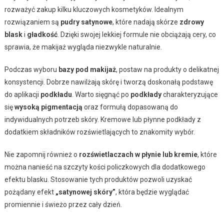
rozważyć zakup kilku kluczowych kosmetyków. Idealnym
rozwiązaniem są
pudry satynowe
, które nadają skórze
zdrowy
blask
i
gładkość
. Dzięki swojej lekkiej formule nie obciążają cery, co
sprawia, że makijaż wygląda niezwykle naturalnie.
Podczas wyboru
bazy pod makijaż
, postaw na produkty o delikatnej
konsystencji. Dobrze nawilżają skórę i tworzą doskonałą podstawę
do aplikacji
podkładu
. Warto sięgnąć po
podkłady
charakteryzujące
się
wysoką pigmentacją
oraz formułą dopasowaną do
indywidualnych potrzeb skóry. Kremowe lub płynne podkłady z
dodatkiem składników rozświetlających to znakomity wybór.
Nie zapomnij również o
rozświetlaczach w płynie lub kremie
, które
można nanieść na szczyty kości policzkowych dla dodatkowego
efektu blasku. Stosowanie tych produktów pozwoli uzyskać
pożądany efekt
„satynowej skóry”
, która będzie wyglądać
promiennie i świeżo przez cały dzień.