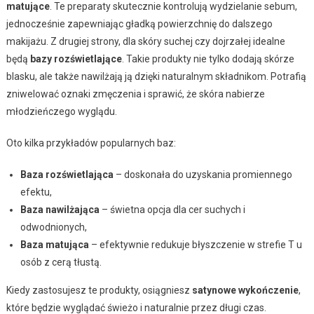
matujące
. Te preparaty skutecznie kontrolują wydzielanie sebum,
jednocześnie zapewniając gładką powierzchnię do dalszego
makijażu. Z drugiej strony, dla skóry suchej czy dojrzałej idealne
będą
bazy rozświetlające
. Takie produkty nie tylko dodają skórze
blasku, ale także nawilżają ją dzięki naturalnym składnikom. Potrafią
zniwelować oznaki zmęczenia i sprawić, że skóra nabierze
młodzieńczego wyglądu.
Oto kilka przykładów popularnych baz:
Baza rozświetlająca
– doskonała do uzyskania promiennego
efektu,
Baza nawilżająca
– świetna opcja dla cer suchych i
odwodnionych,
Baza matująca
– efektywnie redukuje błyszczenie w strefie T u
osób z cerą tłustą.
Kiedy zastosujesz te produkty, osiągniesz
satynowe wykończenie
,
które będzie wyglądać świeżo i naturalnie przez długi czas.