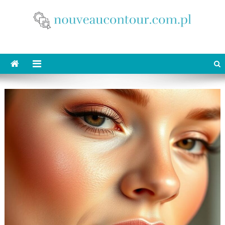
Skip
to
content
nouveaucontour.com.pl
makijaż Poznań