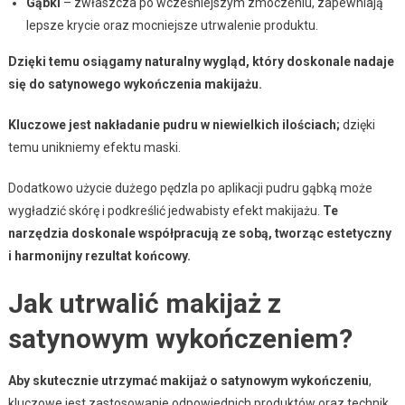
Gąbki
– zwłaszcza po wcześniejszym zmoczeniu, zapewniają
lepsze krycie oraz mocniejsze utrwalenie produktu.
Dzięki temu osiągamy naturalny wygląd, który doskonale nadaje
się do satynowego wykończenia makijażu.
Kluczowe jest nakładanie pudru w niewielkich ilościach;
dzięki
temu unikniemy efektu maski.
Dodatkowo użycie dużego pędzla po aplikacji pudru gąbką może
wygładzić skórę i podkreślić jedwabisty efekt makijażu.
Te
narzędzia doskonale współpracują ze sobą, tworząc estetyczny
i harmonijny rezultat końcowy.
Jak utrwalić makijaż z
satynowym wykończeniem?
Aby skutecznie utrzymać makijaż o satynowym wykończeniu
,
kluczowe jest zastosowanie odpowiednich produktów oraz technik.