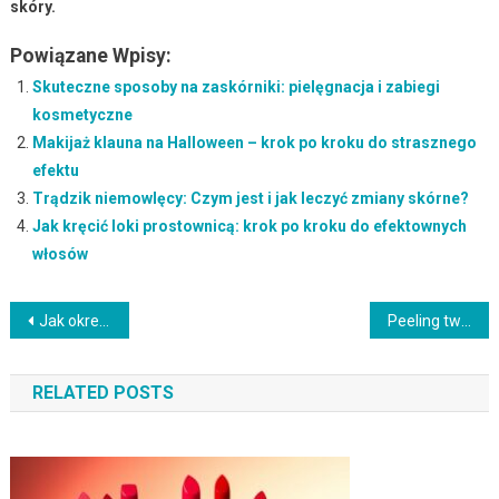
skóry.
Powiązane Wpisy:
Skuteczne sposoby na zaskórniki: pielęgnacja i zabiegi
kosmetyczne
Makijaż klauna na Halloween – krok po kroku do strasznego
efektu
Trądzik niemowlęcy: Czym jest i jak leczyć zmiany skórne?
Jak kręcić loki prostownicą: krok po kroku do efektownych
włosów
Nawigacja
Jak określić kształt twarzy i dlaczego to ważne?
Peeling twarzy – jak często go stosować w zależności od cery?
wpisu
RELATED POSTS