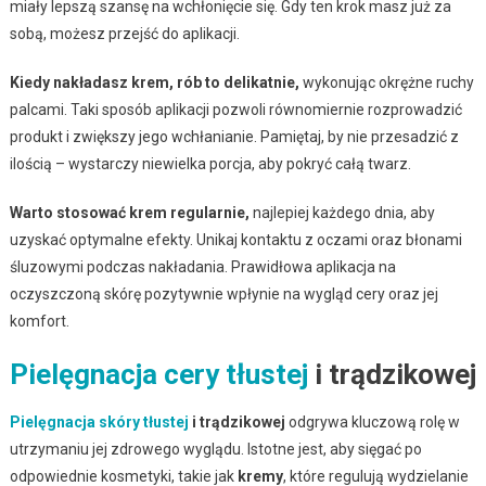
miały lepszą szansę na wchłonięcie się. Gdy ten krok masz już za
sobą, możesz przejść do aplikacji.
Kiedy nakładasz krem, rób to delikatnie,
wykonując okrężne ruchy
palcami. Taki sposób aplikacji pozwoli równomiernie rozprowadzić
produkt i zwiększy jego wchłanianie. Pamiętaj, by nie przesadzić z
ilością – wystarczy niewielka porcja, aby pokryć całą twarz.
Warto stosować krem regularnie,
najlepiej każdego dnia, aby
uzyskać optymalne efekty. Unikaj kontaktu z oczami oraz błonami
śluzowymi podczas nakładania. Prawidłowa aplikacja na
oczyszczoną skórę pozytywnie wpłynie na wygląd cery oraz jej
komfort.
Pielęgnacja cery tłustej
i trądzikowej
Pielęgnacja skóry tłustej
i trądzikowej
odgrywa kluczową rolę w
utrzymaniu jej zdrowego wyglądu. Istotne jest, aby sięgać po
odpowiednie kosmetyki, takie jak
kremy
, które regulują wydzielanie