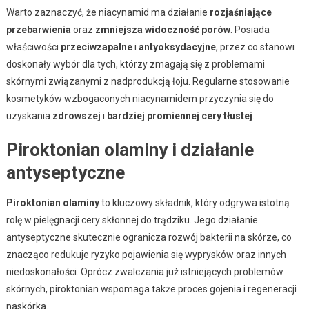
Warto zaznaczyć, że niacynamid ma działanie
rozjaśniające
przebarwienia
oraz
zmniejsza widoczność porów
. Posiada
właściwości
przeciwzapalne
i
antyoksydacyjne
, przez co stanowi
doskonały wybór dla tych, którzy zmagają się z problemami
skórnymi związanymi z nadprodukcją łoju. Regularne stosowanie
kosmetyków wzbogaconych niacynamidem przyczynia się do
uzyskania
zdrowszej
i
bardziej promiennej cery tłustej
.
Piroktonian olaminy i działanie
antyseptyczne
Piroktonian olaminy
to kluczowy składnik, który odgrywa istotną
rolę w pielęgnacji cery skłonnej do trądziku. Jego działanie
antyseptyczne skutecznie ogranicza rozwój bakterii na skórze, co
znacząco redukuje ryzyko pojawienia się wyprysków oraz innych
niedoskonałości. Oprócz zwalczania już istniejących problemów
skórnych, piroktonian wspomaga także proces gojenia i regeneracji
naskórka.