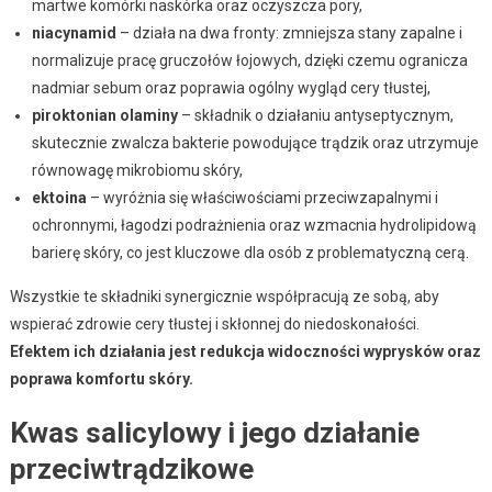
martwe komórki naskórka oraz oczyszcza pory,
niacynamid
– działa na dwa fronty: zmniejsza stany zapalne i
normalizuje pracę gruczołów łojowych, dzięki czemu ogranicza
nadmiar sebum oraz poprawia ogólny wygląd cery tłustej,
piroktonian olaminy
– składnik o działaniu antyseptycznym,
skutecznie zwalcza bakterie powodujące trądzik oraz utrzymuje
równowagę mikrobiomu skóry,
ektoina
– wyróżnia się właściwościami przeciwzapalnymi i
ochronnymi, łagodzi podrażnienia oraz wzmacnia hydrolipidową
barierę skóry, co jest kluczowe dla osób z problematyczną cerą.
Wszystkie te składniki synergicznie współpracują ze sobą, aby
wspierać zdrowie cery tłustej i skłonnej do niedoskonałości.
Efektem ich działania jest redukcja widoczności wyprysków oraz
poprawa komfortu skóry.
Kwas salicylowy i jego działanie
przeciwtrądzikowe