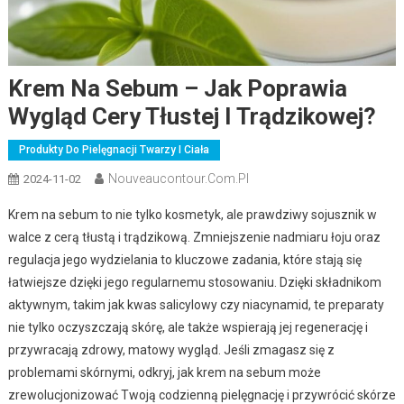
Krem Na Sebum – Jak Poprawia
Wygląd Cery Tłustej I Trądzikowej?
Produkty Do Pielęgnacji Twarzy I Ciała
Nouveaucontour.com.pl
2024-11-02
Krem na sebum to nie tylko kosmetyk, ale prawdziwy sojusznik w
walce z cerą tłustą i trądzikową. Zmniejszenie nadmiaru łoju oraz
regulacja jego wydzielania to kluczowe zadania, które stają się
łatwiejsze dzięki jego regularnemu stosowaniu. Dzięki składnikom
aktywnym, takim jak kwas salicylowy czy niacynamid, te preparaty
nie tylko oczyszczają skórę, ale także wspierają jej regenerację i
przywracają zdrowy, matowy wygląd. Jeśli zmagasz się z
problemami skórnymi, odkryj, jak krem na sebum może
zrewolucjonizować Twoją codzienną pielęgnację i przywrócić skórze