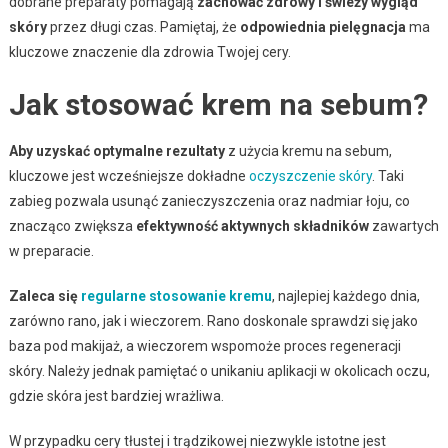
dobrane preparaty pomagają
zachować zdrowy i świeży wygląd
skóry
przez długi czas. Pamiętaj, że
odpowiednia pielęgnacja
ma
kluczowe znaczenie dla zdrowia Twojej cery.
Jak stosować krem na sebum?
Aby uzyskać optymalne rezultaty
z użycia kremu na sebum,
kluczowe jest wcześniejsze dokładne
oczyszczenie skóry
. Taki
zabieg pozwala usunąć zanieczyszczenia oraz nadmiar łoju, co
znacząco zwiększa
efektywność aktywnych składników
zawartych
w preparacie.
Zaleca się
regularne stosowanie kremu
, najlepiej każdego dnia,
zarówno rano, jak i wieczorem. Rano doskonale sprawdzi się jako
baza pod makijaż, a wieczorem wspomoże proces regeneracji
skóry. Należy jednak pamiętać o unikaniu aplikacji w okolicach oczu,
gdzie skóra jest bardziej wrażliwa.
W przypadku cery tłustej i trądzikowej niezwykle istotne jest