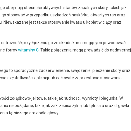
 obejmują obecność aktywnych stanów zapalnych skóry, takich jak
leży go stosować w przypadku uszkodzeń naskórka, otwartych ran oraz
tu. Niewskazane jest także stosowanie kwasu u kobiet w ciąży oraz
ostrożność przy łączeniu go ze składnikami mogącymi powodować
ilne formy
witaminy C
. Takie połączenia mogą prowadzić do nadmiernej
o to sporadyczne zaczerwienienie, swędzenie, pieczenie skóry oraz
enie częstotliwości aplikacji lub całkowite zaprzestanie stosowania
ości żołądkowo-jelitowe, takie jak nudności, wymioty i biegunka. W
ia niepożądane, takie jak zakrzepica żylną lub tętnicza oraz drgawki.
enia tętniczego oraz bóle głowy.