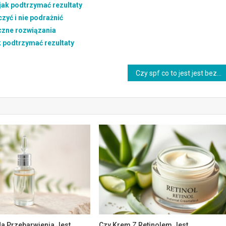
 jak podtrzymać rezultaty
czyć i nie podrażnić
eczne rozwiązania
ak podtrzymać rezultaty
Czy spf co to jest jest bezpieczne? Przeciwwskazania i skutki uboczne
a Przebarwienia Jest
Czy Krem Z Retinolem Jest