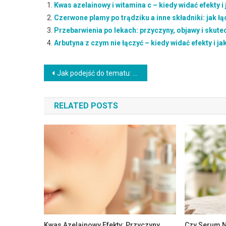
Kwas azelainowy i witamina c – kiedy widać efekty i
Czerwone plamy po trądziku a inne składniki: jak łą
Przebarwienia po lekach: przyczyny, objawy i skut
Arbutyna z czym nie łączyć – kiedy widać efekty i j
Nawigacja
Jak podejść do tematu: przebarwienia wąsik po słońcu krok po kroku
wpisu
RELATED POSTS
Kwas Azelainowy Efekty: Przyczyny,
Czy Serum N