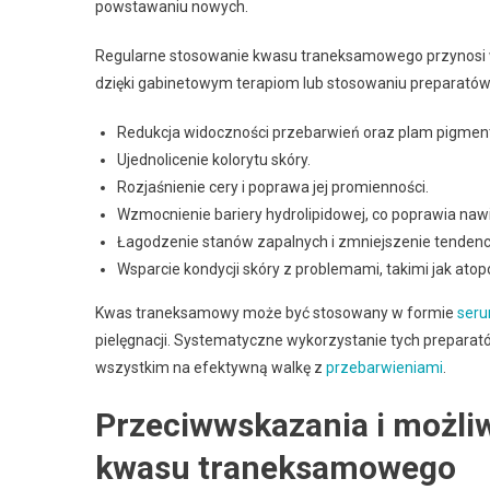
powstawaniu nowych.
Regularne stosowanie kwasu traneksamowego przynosi wie
dzięki gabinetowym terapiom lub stosowaniu preparató
Redukcja widoczności przebarwień oraz plam pigmen
Ujednolicenie kolorytu skóry.
Rozjaśnienie cery i poprawa jej promienności.
Wzmocnienie bariery hydrolipidowej, co poprawia nawil
Łagodzenie stanów zapalnych i zmniejszenie tendencj
Wsparcie kondycji skóry z problemami, takimi jak atop
Kwas traneksamowy może być stosowany w formie
ser
pielęgnacji. Systematyczne wykorzystanie tych preparató
wszystkim na efektywną walkę z
przebarwieniami
.
Przeciwwskazania i możli
kwasu traneksamowego