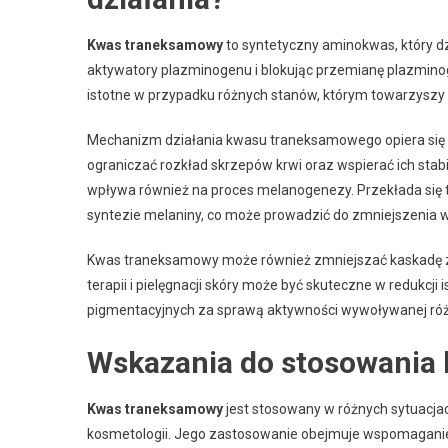
Kwas traneksamowy
to syntetyczny aminokwas, który d
aktywatory plazminogenu i blokując przemianę plazminog
istotne w przypadku różnych stanów, którym towarzyszy
Mechanizm działania kwasu traneksamowego opiera się na
ograniczać rozkład skrzepów krwi oraz wspierać ich st
wpływa również na proces melanogenezy. Przekłada się
syntezie melaniny, co może prowadzić do zmniejszenia w
Kwas traneksamowy może również zmniejszać kaskadę za
terapii i pielęgnacji skóry może być skuteczne w redukc
pigmentacyjnych za sprawą aktywności wywoływanej różn
Wskazania do stosowania
Kwas traneksamowy
jest stosowany w różnych sytuacja
kosmetologii. Jego zastosowanie obejmuje wspomagani