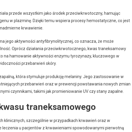
ziała przede wszystkim jako środek przeciwkrwotoczny, hamując
enu w plazminę. Dzięki temu wspiera procesy hemostatyczne, co jest
 nadmierne krwawienie.
 jego aktywności antyfibrynolitycznej, co oznacza, że może
abilność. Oprócz działania przeciwkrwotocznego, kwas traneksamowy
 to na hamowanie aktywności enzymu tyrozynazy, kluczowego w
idoczności przebarwień skóry.
palną, która stymuluje produkcję melaniny. Jego zastosowanie w
ji istniejących przebarwień oraz w prewencji powstawania nowych zmian
ymi czynnikami, takimi jak promieniowanie UV czy stany zapalne.
 kwasu traneksamowego
ch klinicznych, szczególnie w przypadkach krwawień oraz w
e leczenia u pacjentów z krwawieniami spowodowanymi pierwotną