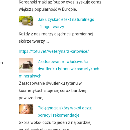
Koreański makijaż ‘puppy eyes’ zyskuje coraz
większą popularność w Europie, …
Jak uzyskać efekt naturalnego
liftingu twarzy
Każdy z nas marzy o jędrnej i promiennej
skórze twarzy, …
https://totu.vet/weterynarz-katowice/
Zastosowanie i właściwości
ym
dwutlenku tytanu w kosmetykach
mineralnych
Zastosowanie dwutlenku tytanu w
kosmetykach staje się coraz bardziej
powszechne, …
Pielęgnacja skóry wokół oczu:
porady i rekomendacje
Skóra wokół oczu to jeden z najbardziej
wrażliwych obszarów naszej …