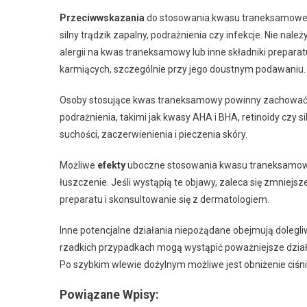
Przeciwwskazania
do stosowania kwasu traneksamowego
silny trądzik zapalny, podrażnienia czy infekcje. Nie na
alergii na kwas traneksamowy lub inne składniki prepara
karmiących, szczególnie przy jego doustnym podawaniu.
Osoby stosujące kwas traneksamowy powinny zachować 
podrażnienia, takimi jak kwasy AHA i BHA, retinoidy czy s
suchości, zaczerwienienia i pieczenia skóry.
Możliwe
efekty
uboczne stosowania kwasu traneksamoweg
łuszczenie. Jeśli wystąpią te objawy, zaleca się zmniejsz
preparatu i skonsultowanie się z dermatologiem.
Inne potencjalne działania niepożądane obejmują dolegliw
rzadkich przypadkach mogą wystąpić poważniejsze działan
Po szybkim wlewie dożylnym możliwe jest obniżenie ciśni
Powiązane Wpisy: