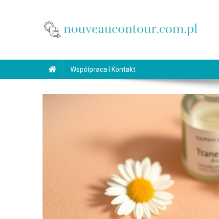
Skip
to
content
nouveaucontour.com.pl
makijaż Poznań
Współpraca I Kontakt