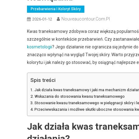
Przebarwienia I Koloryt Skóry
Nouveaucontour.com.pl
2026-01-12
Kwas traneksamowy zdobywa coraz większą popularność 
szczególnie w kontekście przebarwień. Czy zastanawiał
kosmetologii
? Jego działanie nie ogranicza się jedynie
znacząco wpłynąć na wygląd Twojej skóry. Warto przyjrze
kolorytu i jak należy go stosować, by osiągnąć najlepsze e
Spis treści
Jak działa kwas traneksamowy i jaki ma mechanizm działa
Wskazania do stosowania kwasu traneksamowego
Stosowanie kwasu traneksamowego w pielęgnacji skóry i l
Przeciwwskazania i możliwe skutki uboczne stosowania 
Jak działa kwas traneksa
działania?