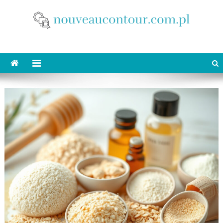
Skip
to
content
nouveaucontour.com.pl
makijaż Poznań