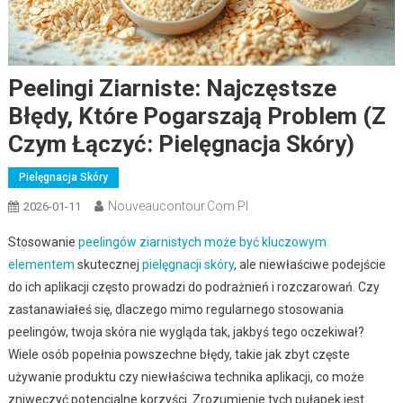
Peelingi Ziarniste: Najczęstsze
Błędy, Które Pogarszają Problem (z
Czym Łączyć: Pielęgnacja Skóry)
Pielęgnacja Skóry
Nouveaucontour.com.pl
2026-01-11
Stosowanie
peelingów ziarnistych może być kluczowym
elementem
skutecznej
pielęgnacji skóry
, ale niewłaściwe podejście
do ich aplikacji często prowadzi do podrażnień i rozczarowań. Czy
zastanawiałeś się, dlaczego mimo regularnego stosowania
peelingów, twoja skóra nie wygląda tak, jakbyś tego oczekiwał?
Wiele osób popełnia powszechne błędy, takie jak zbyt częste
używanie produktu czy niewłaściwa technika aplikacji, co może
zniweczyć potencjalne korzyści. Zrozumienie tych pułapek jest