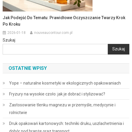
Jak Podejść Do Tematu: Prawidłowe Oczyszczanie Twarzy Krok
Po Kroku
2026-01-18
nouveaucontour.com.pl
Szukaj
Szukaj
OSTATNIE WPISY
Yope – naturalne kosmetyki w ekologicznych opakowaniach
Fryzury na wysokie czoło: jak je dobrać i stylizować?
Zastosowanie tlenku magnezu w przemyśle, medycynie i
rolnictwie
Druk opakowań kartonowych: techniki druku, uszlachetnienia i
dobór pod branże oraz transport