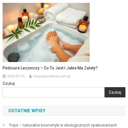
Pedicure Leczniczy – Co To Jest I Jakie Ma Zalety?
2025-07-16
nouveaucontour.com.pl
Szukaj
Szukaj
OSTATNIE WPISY
Yope – naturalne kosmetyki w ekologicznych opakowaniach