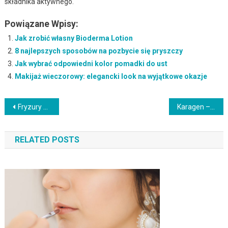
składnika aktywnego.
Powiązane Wpisy:
Jak zrobić własny Bioderma Lotion
8 najlepszych sposobów na pozbycie się pryszczy
Jak wybrać odpowiedni kolor pomadki do ust
Makijaż wieczorowy: elegancki look na wyjątkowe okazje
Nawigacja
Fryzury z klamrą: modny sposób na stylizacje na co dzień
Karagen – właściwości, zastosowania i kontrowersje zdrowotne
wpisu
RELATED POSTS