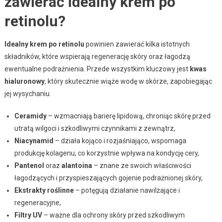
zawierać idealny krem po
retinolu?
Idealny krem po retinolu
powinien zawierać kilka istotnych
składników, które wspierają regenerację skóry oraz łagodzą
ewentualne podrażnienia. Przede wszystkim kluczowy jest
kwas
hialuronowy
, który skutecznie wiąże wodę w skórze, zapobiegając
jej wysychaniu.
Ceramidy
– wzmacniają barierę lipidową, chroniąc skórę przed
utratą wilgoci i szkodliwymi czynnikami z zewnątrz,
Niacynamid
– działa kojąco i rozjaśniająco, wspomaga
produkcję kolagenu, co korzystnie wpływa na kondycję cery,
Pantenol
oraz
alantoina
– znane ze swoich właściwości
łagodzących i przyspieszających gojenie podrażnionej skóry,
Ekstrakty roślinne
– potęgują działanie nawilżające i
regeneracyjne,
Filtry UV
– ważne dla ochrony skóry przed szkodliwym