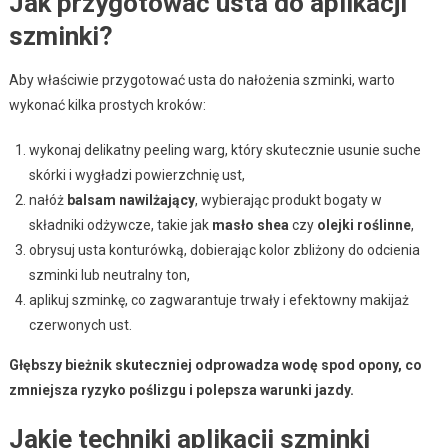
Jak przygotować usta do aplikacji
szminki?
Aby właściwie przygotować usta do nałożenia szminki, warto
wykonać kilka prostych kroków:
wykonaj delikatny peeling warg, który skutecznie usunie suche
skórki i wygładzi powierzchnię ust,
nałóż
balsam nawilżający
, wybierając produkt bogaty w
składniki odżywcze, takie jak
masło shea
czy
olejki roślinne
,
obrysuj usta konturówką, dobierając kolor zbliżony do odcienia
szminki lub neutralny ton,
aplikuj szminkę, co zagwarantuje trwały i efektowny makijaż
czerwonych ust.
Głębszy bieżnik skuteczniej odprowadza wodę spod opony, co
zmniejsza ryzyko poślizgu i polepsza warunki jazdy.
Jakie techniki aplikacji szminki