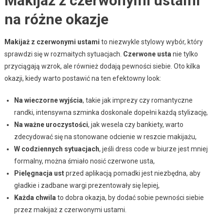
Makijaż z czerwonymi ustami
na różne okazje
Makijaż z czerwonymi ustami
to niezwykle stylowy wybór, który
sprawdzi się w rozmaitych sytuacjach.
Czerwone usta
nie tylko
przyciągają wzrok, ale również dodają pewności siebie. Oto kilka
okazji, kiedy warto postawić na ten efektowny look:
Na wieczorne wyjścia
, takie jak imprezy czy romantyczne
randki, intensywna szminka doskonale dopełni każdą stylizację,
Na ważne uroczystości
, jak wesela czy bankiety, warto
zdecydować się na stonowane odcienie w reszcie makijażu,
W codziennych sytuacjach
, jeśli dress code w biurze jest mniej
formalny, można śmiało nosić czerwone usta,
Pielęgnacja ust
przed aplikacją pomadki jest niezbędna, aby
gładkie i zadbane wargi prezentowały się lepiej,
Każda chwila
to dobra okazja, by dodać sobie pewności siebie
przez makijaż z czerwonymi ustami.