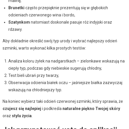
malinę,
Brunetki
często przepięknie prezentują się w głębokich
odcieniach czerwonego wina i bordo,
Szatynkom
natomiast doskonale pasuje róż indyjski oraz
rdzawy.
Aby dokładnie określić swój typ urody i wybrać najlepszy odcień
szminki, warto wykonać kilka prostych testów:
Analiza koloru żyłek na nadgarstkach – zielonkawe wskazują na
ciepły typ, podczas gdy niebieskie sugerują chłodny,
Test bieli ubrań przy twarzy,
Obserwacja odcienia białek oczu – jaśniejsze białka zazwyczaj
wskazują na chłodniejszy typ.
Na koniec wybierz taki odcień czerwonej szminki, który sprawia, że
czujesz się najlepiej
i podkreśla
naturalne piękno Twojej skóry
oraz
stylu życia
.