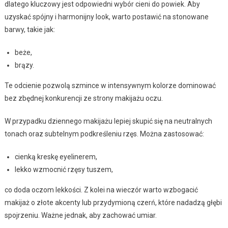
dlatego kluczowy jest odpowiedni wybór cieni do powiek. Aby
uzyskać spójny i harmonijny look, warto postawić na stonowane
barwy, takie jak:
beże,
brązy.
Te odcienie pozwolą szmince w intensywnym kolorze dominować
bez zbędnej konkurencji ze strony makijażu oczu.
W przypadku dziennego makijażu lepiej skupić się na neutralnych
tonach oraz subtelnym podkreśleniu rzęs. Można zastosować:
cienką kreskę eyelinerem,
lekko wzmocnić rzęsy tuszem,
co doda oczom lekkości. Z kolei na wieczór warto wzbogacić
makijaż o złote akcenty lub przydymioną czerń, które nadadzą głębi
spojrzeniu. Ważne jednak, aby zachować umiar.