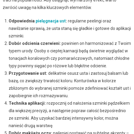
zwrócić uwagę na kilka kluczowych elementów.
Odpowiednia
pielęgnacja ust
:
regularne peelingi oraz
nawilżanie sprawią, że usta staną się gładkie i gotowe do aplikacji
szminki.
Dobór odcienia czerwieni:
powinien on harmonizować z Twoim
typem urody. Osoby o ciepłej karnacji będą świetnie wyglądać w
tonacjach koralowych czy pomarańczowych, natomiast chłodne
typy powinny sięgać po różowe lub błękitne odcienie.
Przygotowanie ust:
delikatnie osusz usta i zastosuj balsam lub
bazę, co zwiększy trwałość koloru. Konturówka w kolorze
zbliżonym do wybranej szminki pomoże zdefiniować kształt ust i
zapobiegnie ich rozmazywaniu.
Technika aplikacji:
rozpocznij od nałożenia szminki pędzelkiem
dla większej precyzji, a następnie popraw całość bezpośrednio
ze szminki. Aby uzyskać bardziej intensywny kolor, można
nanieść drugą warstwę.
Dobór makijażu oczu:
najlepiej postawić na subtelne akcenty –