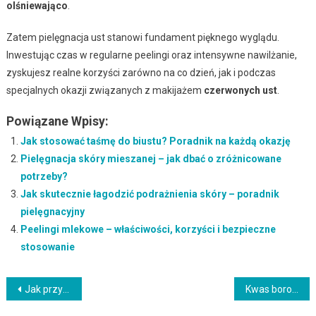
olśniewająco
.
Zatem pielęgnacja ust stanowi fundament pięknego wyglądu.
Inwestując czas w regularne peelingi oraz intensywne nawilżanie,
zyskujesz realne korzyści zarówno na co dzień, jak i podczas
specjalnych okazji związanych z makijażem
czerwonych ust
.
Powiązane Wpisy:
Jak stosować taśmę do biustu? Poradnik na każdą okazję
Pielęgnacja skóry mieszanej – jak dbać o zróżnicowane
potrzeby?
Jak skutecznie łagodzić podrażnienia skóry – poradnik
pielęgnacyjny
Peelingi mlekowe – właściwości, korzyści i bezpieczne
stosowanie
Nawigacja
Jak przygotować i wykonać makijaż ust krok po kroku
Kwas borowy – właściwości, zastosowanie i bezpieczeństwo stosowania