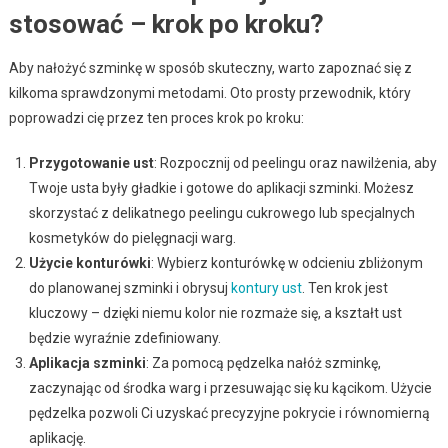
stosować – krok po kroku?
Aby nałożyć szminkę w sposób skuteczny, warto zapoznać się z
kilkoma sprawdzonymi metodami. Oto prosty przewodnik, który
poprowadzi cię przez ten proces krok po kroku:
Przygotowanie ust
: Rozpocznij od peelingu oraz nawilżenia, aby
Twoje usta były gładkie i gotowe do aplikacji szminki. Możesz
skorzystać z delikatnego peelingu cukrowego lub specjalnych
kosmetyków do pielęgnacji warg.
Użycie konturówki
: Wybierz konturówkę w odcieniu zbliżonym
do planowanej szminki i obrysuj
kontury ust
. Ten krok jest
kluczowy – dzięki niemu kolor nie rozmaże się, a kształt ust
będzie wyraźnie zdefiniowany.
Aplikacja szminki
: Za pomocą pędzelka nałóż szminkę,
zaczynając od środka warg i przesuwając się ku kącikom. Użycie
pędzelka pozwoli Ci uzyskać precyzyjne pokrycie i równomierną
aplikację.