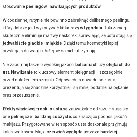
stosowanie
peelingów
i
nawilżających produktów
.
W codziennej rutynie nie powinno zabraknąć delikatnego peelingu,
który dobrze jest wykonywać
kilka razy w tygodniu
. Taki zabieg
skutecznie eliminuje martwy naskórek, sprawiając, że usta stają się
jedwabiście gładkie
i
miękkie
. Dzięki temu kosmetyki lepiej
przylegają do warg i dłużej się na nich utrzymują.
Nie zapomnij także o wysokiej jakości
balsamach
czy
olejkach do
ust
.
Nawilżanie
to kluczowy element pielęgnacji – szczególnie
przed nałożeniem szminki. Odpowiednio nawodnione usta
prezentują się znacznie korzystniej i są mniej podatne na pękanie
oraz przesuszenie.
Efekty właściwej troski o usta
są zauważalne od razu – stają się
one
pełniejsze
i
bardziej soczyste
, co znacząco podnosi jakość
makijażu. Przygotowane w ten sposób usta doskonale przyjmują
kolorowe kosmetyki, a
czerwień wygląda jeszcze bardziej