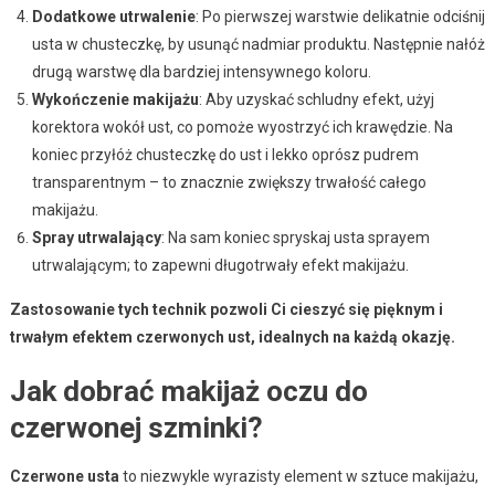
Dodatkowe utrwalenie
: Po pierwszej warstwie delikatnie odciśnij
usta w chusteczkę, by usunąć nadmiar produktu. Następnie nałóż
drugą warstwę dla bardziej intensywnego koloru.
Wykończenie makijażu
: Aby uzyskać schludny efekt, użyj
korektora wokół ust, co pomoże wyostrzyć ich krawędzie. Na
koniec przyłóż chusteczkę do ust i lekko oprósz pudrem
transparentnym – to znacznie zwiększy trwałość całego
makijażu.
Spray utrwalający
: Na sam koniec spryskaj usta sprayem
utrwalającym; to zapewni długotrwały efekt makijażu.
Zastosowanie tych technik pozwoli Ci cieszyć się pięknym i
trwałym efektem czerwonych ust, idealnych na każdą okazję.
Jak dobrać makijaż oczu do
czerwonej szminki?
Czerwone usta
to niezwykle wyrazisty element w sztuce makijażu,