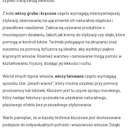
szybko tracą swoją świeżość.
Z kolei
włosy grube
i
kręcone
często wymagają intensywniejszej
stylizacji, skierowanej na ujarzmienie ich naturalnej objętości i
prawidłowe nawilżenie. Zaleca się używanie produktów o
mocniejszym działaniu, takich jak kremy do stylizacji czy olejki, które
pomogą w kontroli loków. Techniki polegające na skręcaniu oraz
suszeniu za pomocą dyfuzora są idealne, aby wydobyć piękno
kręconych włosów. Również warstwy i cieniowanie mogą pomóc w
kształtowaniu fryzury, dodając jej lekkości i ruchu.
Wśród innych typów włosów,
włosy falowane
często wymagają
sposobu tzw. „beach waves”, który można uzyskać przy pomocy
prostownicy lub lokówki. Kluczem jest tu użycie sprayu morskiego,
który nadaje teksturę i pozwala na uzyskanie naturalnego,
plażowego efektu bez przesadnego stylizowania.
Warto pamiętać, że w każdej technice kluczowe jest dostosowane
podejście do indywidualnych potrzeb i właściwości włosów. Dzięki