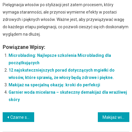
Pielęgnacja włosów po stylizacji jest zatem procesem, który
wymaga staranności, ale przynosi wymierne efekty w postaci
zdrowych i pięknych włosów. Ważne jest, aby przywiązywać wagę
do każdego etapu pielęgnacji, co pozwoli cieszyć się ich doskonałym
wyglądem na dłużej.
Powiązane Wpisy:
Microblading: Najlepsze szkolenia Microblading dla
początkujących
12 najskuteczniejszych porad dotyczących mgiełki do
włosów, które sprawią, że włosy będą zdrowe i piękne.
Makijaż na specjalną okazję: kroki do perfekcji
Garnier woda micelarna – skuteczny demakijaż dla wrażliwej
skóry
Nawigacja
Czarne sukienki Mohito – elegancja i styl na każdą okazję
Makijaż wieczorowy: Wyjątkowy look na specjalne okazje
wpisu