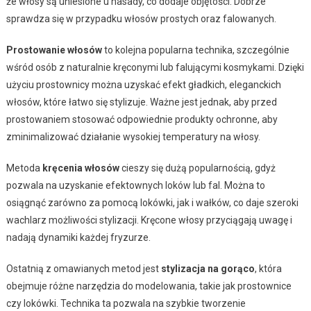
że włosy są uniesione u nasady, co dodaje objętości. Dobrze
sprawdza się w przypadku włosów prostych oraz falowanych.
Prostowanie włosów
to kolejna popularna technika, szczególnie
wśród osób z naturalnie kręconymi lub falującymi kosmykami. Dzięki
użyciu prostownicy można uzyskać efekt gładkich, eleganckich
włosów, które łatwo się stylizuje. Ważne jest jednak, aby przed
prostowaniem stosować odpowiednie produkty ochronne, aby
zminimalizować działanie wysokiej temperatury na włosy.
Metoda
kręcenia włosów
cieszy się dużą popularnością, gdyż
pozwala na uzyskanie efektownych loków lub fal. Można to
osiągnąć zarówno za pomocą lokówki, jak i wałków, co daje szeroki
wachlarz możliwości stylizacji. Kręcone włosy przyciągają uwagę i
nadają dynamiki każdej fryzurze.
Ostatnią z omawianych metod jest
stylizacja na gorąco
, która
obejmuje różne narzędzia do modelowania, takie jak prostownice
czy lokówki. Technika ta pozwala na szybkie tworzenie