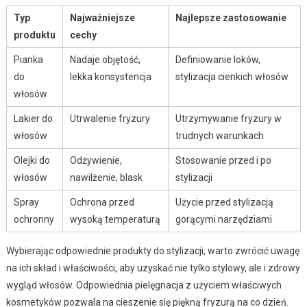
Typ
Najważniejsze
Najlepsze zastosowanie
produktu
cechy
Pianka
Nadaje objętość,
Definiowanie loków,
do
lekka konsystencja
stylizacja cienkich włosów
włosów
Lakier do
Utrwalenie fryzury
Utrzymywanie fryzury w
włosów
trudnych warunkach
Olejki do
Odżywienie,
Stosowanie przed i po
włosów
nawilżenie, blask
stylizacji
Spray
Ochrona przed
Użycie przed stylizacją
ochronny
wysoką temperaturą
gorącymi narzędziami
Wybierając odpowiednie produkty do stylizacji, warto zwrócić uwagę
na ich skład i właściwości, aby uzyskać nie tylko stylowy, ale i zdrowy
wygląd włosów. Odpowiednia pielęgnacja z użyciem właściwych
kosmetyków pozwala na cieszenie się piękną fryzurą na co dzień.