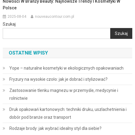
Nowości W Branży Beauty: Najnowsze Trendy I Kosmetyki W
Polsce
2025-08-04
nouveaucontour.com.pl
Szukaj
Szukaj
OSTATNIE WPISY
Yope – naturalne kosmetyki w ekologicznych opakowaniach
Fryzury na wysokie czoło: jak je dobrać i stylizować?
Zastosowanie tlenku magnezu w przemyśle, medycynie i
rolnictwie
Druk opakowań kartonowych: techniki druku, uszlachetnienia i
dobór pod branże oraz transport
Rodzaje brody: jak wybrać idealny styl dla siebie?