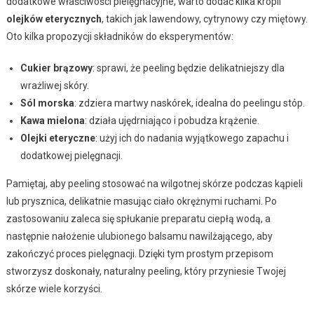
dodatkowe właściwości pielęgnacyjne, warto dodać kilka kropli
olejków eterycznych
, takich jak lawendowy, cytrynowy czy miętowy.
Oto kilka propozycji składników do eksperymentów:
Cukier brązowy
: sprawi, że peeling będzie delikatniejszy dla
wrażliwej skóry.
Sól morska
: zdziera martwy naskórek, idealna do peelingu stóp.
Kawa mielona
: działa ujędrniająco i pobudza krążenie.
Olejki eteryczne
: użyj ich do nadania wyjątkowego zapachu i
dodatkowej pielęgnacji.
Pamiętaj, aby peeling stosować na wilgotnej skórze podczas kąpieli
lub prysznica, delikatnie masując ciało okrężnymi ruchami. Po
zastosowaniu zaleca się spłukanie preparatu ciepłą wodą, a
następnie nałożenie ulubionego balsamu nawilżającego, aby
zakończyć proces pielęgnacji. Dzięki tym prostym przepisom
stworzysz doskonały, naturalny peeling, który przyniesie Twojej
skórze wiele korzyści.