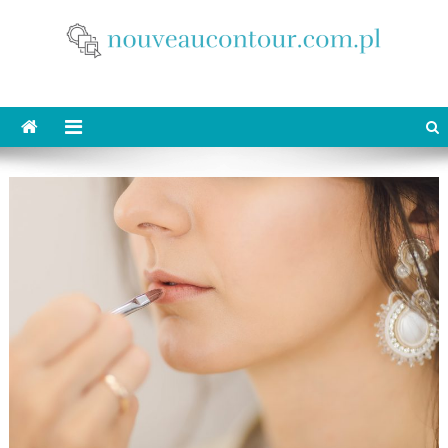
Skip
to
content
nouveaucontour.com.pl
makijaż Poznań