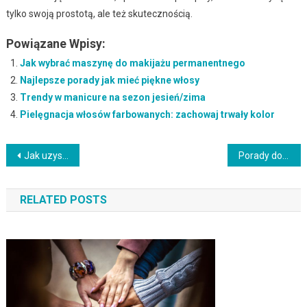
tylko swoją prostotą, ale też skutecznością.
Powiązane Wpisy:
Jak wybrać maszynę do makijażu permanentnego
Najlepsze porady jak mieć piękne włosy
Trendy w manicure na sezon jesień/zima
Pielęgnacja włosów farbowanych: zachowaj trwały kolor
Nawigacja
Jak uzyskać naturalny efekt rozświetlenia twarzy
Porady dotyczące pielęgnacji skóry mieszanej
wpisu
RELATED POSTS