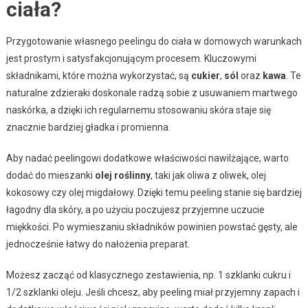
ciała?
Przygotowanie własnego peelingu do ciała w domowych warunkach
jest prostym i satysfakcjonującym procesem. Kluczowymi
składnikami, które można wykorzystać, są
cukier
,
sól
oraz
kawa
. Te
naturalne zdzieraki doskonale radzą sobie z usuwaniem martwego
naskórka, a dzięki ich regularnemu stosowaniu skóra staje się
znacznie bardziej gładka i promienna.
Aby nadać peelingowi dodatkowe właściwości nawilżające, warto
dodać do mieszanki
olej roślinny
, taki jak oliwa z oliwek, olej
kokosowy czy olej migdałowy. Dzięki temu peeling stanie się bardziej
łagodny dla skóry, a po użyciu poczujesz przyjemne uczucie
miękkości. Po wymieszaniu składników powinien powstać gęsty, ale
jednocześnie łatwy do nałożenia preparat.
Możesz zacząć od klasycznego zestawienia, np. 1 szklanki cukru i
1/2 szklanki oleju. Jeśli chcesz, aby peeling miał przyjemny zapach i