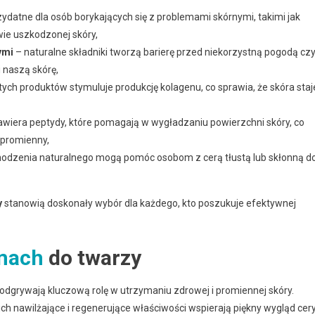
ydatne dla osób borykających się z problemami skórnymi, takimi jak
ie uszkodzonej skóry,
ymi
– naturalne składniki tworzą barierę przed niekorzystną pogodą cz
 naszą skórę,
ych produktów stymuluje produkcję kolagenu, co sprawia, że skóra staj
wiera peptydy, które pomagają w wygładzaniu powierzchni skóry, co
j promienny,
hodzenia naturalnego mogą pomóc osobom z cerą tłustą lub skłonną d
y
stanowią doskonały wybór dla każdego, kto poszukuje efektywnej
emach
do twarzy
odgrywają kluczową rolę w utrzymaniu zdrowej i promiennej skóry.
ch nawilżające i regenerujące właściwości wspierają piękny wygląd cery