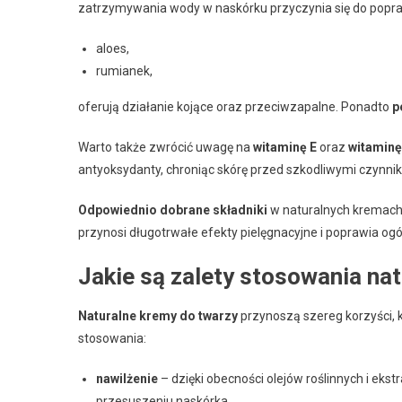
zatrzymywania wody w naskórku przyczynia się do popra
aloes,
rumianek,
oferują działanie kojące oraz przeciwzapalne. Ponadto
p
Warto także zwrócić uwagę na
witaminę E
oraz
witaminę
antyoksydanty, chroniąc skórę przed szkodliwymi czynn
Odpowiednio dobrane składniki
w naturalnych kremach 
przynosi długotrwałe efekty pielęgnacyjne i poprawia ogó
Jakie są zalety stosowania na
Naturalne kremy do twarzy
przynoszą szereg korzyści, kt
stosowania:
nawilżenie
– dzięki obecności olejów roślinnych i eks
przesuszeniu naskórka,