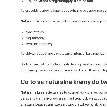
Bio Lift Głęboko regenerujący krem na noc
.
Te produkty odpowiadają na specyficzne potrzeby naszej
Naturalność składników
ma kluczowe znaczenie w przyp
bioekstrakty,
olej konopny,
kwas hialuronowy.
Te aktywne substancje skutecznie intensyfikują nawilżeni
Dodatkowo,
naturalne kremy do twarzy
są starannie p
ponownego wykorzystania.
To wszystko podkreśla ich p
Co to są naturalne kremy do t
Naturalne kremy do twarzy
to kosmetyki, które wyróżnia
parabenów ani silikonów, a zamiast tego odkryjesz bog
znacznie bezpieczniejsze zarówno dla zdrowia, jak i dla n