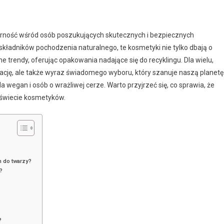
arność wśród osób poszukujących skutecznych i bezpiecznych
kładników pochodzenia naturalnego, te kosmetyki nie tylko dbają o
ne trendy, oferując opakowania nadające się do recyklingu. Dla wielu,
nację, ale także wyraz świadomego wyboru, który szanuje naszą planetę
a wegan i osób o wrażliwej cerze. Warto przyjrzeć się, co sprawia, że
 świecie kosmetyków.
h do twarzy?
?
?