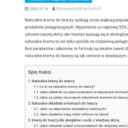
Nouveaucontour.com.pl
2024-12-16
Naturalne kremy do twarzy zyskują coraz większą popul
produktów pielęgnacyjnych. Wypełnione co najmniej 92% s
zdrowie naszej skóry, ale również wpisują się w ekologicz
naturalne kremy to nie tylko sposób na codzienną pielęg
Bez parabenów i silikonów, te formuły są idealne nawet dl
naturalne kremy do twarzy są tak cenione w dzisiejszym
Spis treści
Naturalne kremy do twarzy
Co to są naturalne kremy do twarzy?
Jakie składniki są wykorzystywane w naturalnych kremac
Jakie są zalety stosowania naturalnych kremów do twarzy
Naturalne składniki w kremach do twarzy
Jakie są właściwości ekstraktów roślinnych?
Jakie działanie mają olejki roślinne na skórę?
Kremy do twarzy dla alergików i osób z wrażliwą skórą
Jakie składniki unikać w kosmetykach dla wrażliwej skóry