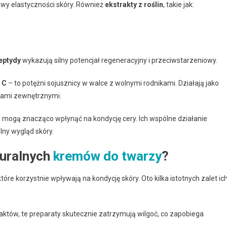
wy elastyczności skóry. Również
ekstrakty z roślin
, takie jak:
eptydy
wykazują silny potencjał regeneracyjny i przeciwstarzeniowy.
 C
– to potężni sojusznicy w walce z wolnymi rodnikami. Działają jako
ikami zewnętrznymi.
mogą znacząco wpłynąć na kondycję cery. Ich wspólne działanie
lny wygląd skóry.
turalnych
kremów do twarzy
?
óre korzystnie wpływają na kondycję skóry. Oto kilka istotnych zalet ic
traktów, te preparaty skutecznie zatrzymują wilgoć, co zapobiega