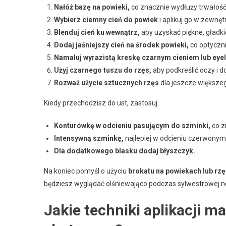
Nałóż bazę na powieki,
co znacznie wydłuży trwałość 
Wybierz ciemny cień do powiek
i aplikuj go w zewnę
Blenduj cień ku wewnątrz,
aby uzyskać piękne, gładki
Dodaj jaśniejszy cień na środek powieki,
co optyczni
Namaluj wyrazistą kreskę czarnym cieniem lub eye
Użyj czarnego tuszu do rzęs,
aby podkreślić oczy i d
Rozważ użycie sztucznych rzęs
dla jeszcze większe
Kiedy przechodzisz do ust, zastosuj:
Konturówkę w odcieniu pasującym do szminki,
co z
Intensywną szminkę,
najlepiej w odcieniu czerwonym
Dla dodatkowego blasku dodaj błyszczyk.
Na koniec pomyśl o użyciu
brokatu na powiekach lub rz
będziesz wyglądać olśniewająco podczas sylwestrowej n
Jakie techniki aplikacji m