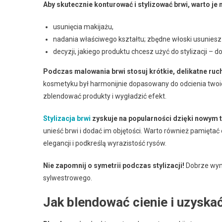
Aby skutecznie konturować i stylizować brwi, warto j
usunięcia makijażu,
nadania właściwego kształtu; zbędne włoski usuniesz
decyzji, jakiego produktu chcesz użyć do stylizacji – 
Podczas malowania brwi stosuj krótkie, delikatne ruc
kosmetyku był harmonijnie dopasowany do odcienia twoic
zblendować produkty i wygładzić efekt.
Stylizacja brwi
zyskuje na popularności dzięki nowym 
unieść brwi i dodać im objętości. Warto również pamięt
elegancji i podkreślą wyrazistość rysów.
Nie zapomnij o symetrii podczas stylizacji!
Dobrze wym
sylwestrowego.
Jak blendować cienie i uzyska