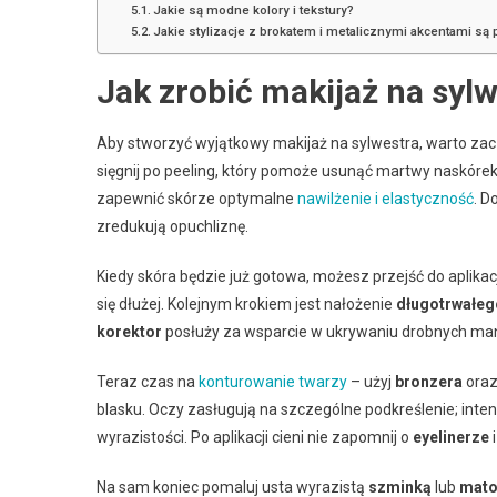
Jakie są modne kolory i tekstury?
Jakie stylizacje z brokatem i metalicznymi akcentami są
Jak zrobić makijaż na sylw
Aby stworzyć wyjątkowy makijaż na sylwestra, warto zac
sięgnij po peeling, który pomoże usunąć martwy naskórek
zapewnić skórze optymalne
nawilżenie i elastyczność
. 
zredukują opuchliznę.
Kiedy skóra będzie już gotowa, możesz przejść do aplikacj
się dłużej. Kolejnym krokiem jest nałożenie
długotrwałeg
korektor
posłuży za wsparcie w ukrywaniu drobnych m
Teraz czas na
konturowanie twarzy
– użyj
bronzera
ora
blasku. Oczy zasługują na szczególne podkreślenie; inte
wyrazistości. Po aplikacji cieni nie zapomnij o
eyelinerze
Na sam koniec pomaluj usta wyrazistą
szminką
lub
mato