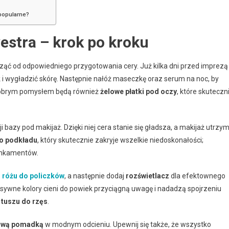
 popularne?
estra – krok po kroku
ząć od odpowiedniego przygotowania cery. Już kilka dni przed imprezą
 i wygładzić skórę. Następnie nałóż maseczkę oraz serum na noc, by
Dobrym pomysłem będą również
żelowe płatki pod oczy
, które skuteczn
i bazy pod makijaż. Dzięki niej cera stanie się gładsza, a makijaż utrzy
o podkładu
, który skutecznie zakryje wszelkie niedoskonałości;
ankamentów.
z
różu do policzków
, a następnie dodaj
rozświetlacz
dla efektownego
nsywne kolory cieni do powiek przyciągną uwagę i nadadzą spojrzeniu
i
tuszu do rzęs
.
wą pomadką
w modnym odcieniu. Upewnij się także, że wszystko