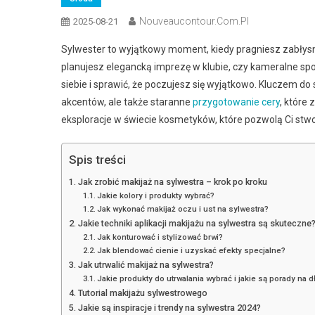
Nouveaucontour.com.pl
2025-08-21
Sylwester to wyjątkowy moment, kiedy pragniesz zabłysn
planujesz elegancką imprezę w klubie, czy kameralne sp
siebie i sprawić, że poczujesz się wyjątkowo. Kluczem do
akcentów, ale także staranne
przygotowanie cery
, które
eksploracje w świecie kosmetyków, które pozwolą Ci stwo
Spis treści
Jak zrobić makijaż na sylwestra – krok po kroku
Jakie kolory i produkty wybrać?
Jak wykonać makijaż oczu i ust na sylwestra?
Jakie techniki aplikacji makijażu na sylwestra są skuteczne
Jak konturować i stylizować brwi?
Jak blendować cienie i uzyskać efekty specjalne?
Jak utrwalić makijaż na sylwestra?
Jakie produkty do utrwalania wybrać i jakie są porady na d
Tutorial makijażu sylwestrowego
Jakie są inspiracje i trendy na sylwestra 2024?