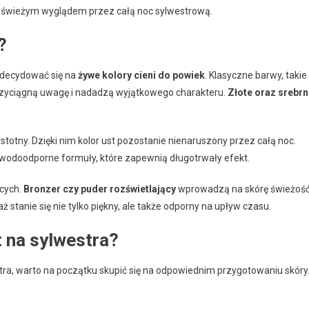
się świeżym wyglądem przez całą noc sylwestrową.
?
zdecydować się na
żywe kolory cieni do powiek
. Klasyczne barwy, takie
przyciągną uwagę i nadadzą wyjątkowego charakteru.
Złote oraz srebr
istotny. Dzięki nim kolor ust pozostanie nienaruszony przez całą noc.
b wodoodporne formuły, które zapewnią długotrwały efekt.
cych.
Bronzer czy puder rozświetlający
wprowadzą na skórę świeżość
ż stanie się nie tylko piękny, ale także odporny na upływ czasu.
t na sylwestra?
tra, warto na początku skupić się na odpowiednim przygotowaniu skóry