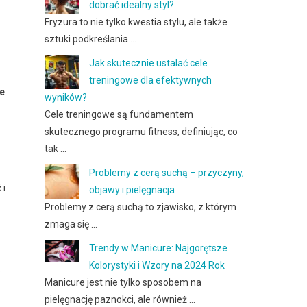
dobrać idealny styl?
Fryzura to nie tylko kwestia stylu, ale także
sztuki podkreślania …
Jak skutecznie ustalać cele
treningowe dla efektywnych
ne
wyników?
Cele treningowe są fundamentem
skutecznego programu fitness, definiując, co
tak …
Problemy z cerą suchą – przyczyny,
 i
objawy i pielęgnacja
Problemy z cerą suchą to zjawisko, z którym
zmaga się …
Trendy w Manicure: Najgorętsze
Kolorystyki i Wzory na 2024 Rok
.
Manicure jest nie tylko sposobem na
pielęgnację paznokci, ale również …