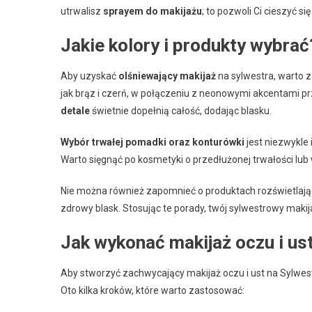
utrwalisz
sprayem do makijażu
; to pozwoli Ci cieszyć 
Jakie kolory i produkty wybrać
Aby uzyskać
olśniewający makijaż
na sylwestra, warto 
jak brąz i czerń, w połączeniu z neonowymi akcentami 
detale
świetnie dopełnią całość, dodając blasku.
Wybór trwałej pomadki oraz konturówki
jest niezwykle 
Warto sięgnąć po kosmetyki o przedłużonej trwałości lu
Nie można również zapomnieć o produktach rozświetlają
zdrowy blask. Stosując te porady, twój sylwestrowy makija
Jak wykonać makijaż oczu i us
Aby stworzyć zachwycający makijaż oczu i ust na Sylwes
Oto kilka kroków, które warto zastosować: