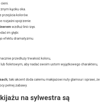
cieni.
trznym kąciku oka.
e przejścia kolorów.
e rozjaśni spojrzenie.
linerem
wzdłuż linii rzęs.
odać im głębi.
go efektu dramatyzmu.
nacznie przedłuży trwałość koloru,
 lub fioletowym, aby nadać swoim ustom wyjątkowego charakteru,
ęsach;
taki akcent doda całemu makijażowi nuty glamour i sprawi, że
ocy pełnej zabawy.
akijażu na sylwestra są