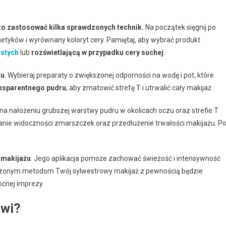
rto zastosować kilka sprawdzonych technik.
Na początek sięgnij po
etyków i wyrównany koloryt cery. Pamiętaj, aby wybrać produkt
ustych
lub
rozświetlającą w przypadku cery suchej
.
du
. Wybieraj preparaty o zwiększonej odporności na wodę i pot, które
nsparentnego pudru
, aby zmatowić strefę T i utrwalić cały makijaż.
na nałożeniu grubszej warstwy pudru w okolicach oczu oraz strefie T
anie widoczności zmarszczek oraz przedłużenie trwałości makijażu. P
 makijażu
. Jego aplikacja pomoże zachować świeżość i intensywność
wdzonym metodom Twój sylwestrowy makijaż z pewnością będzie
ocnej imprezy.
rwi?