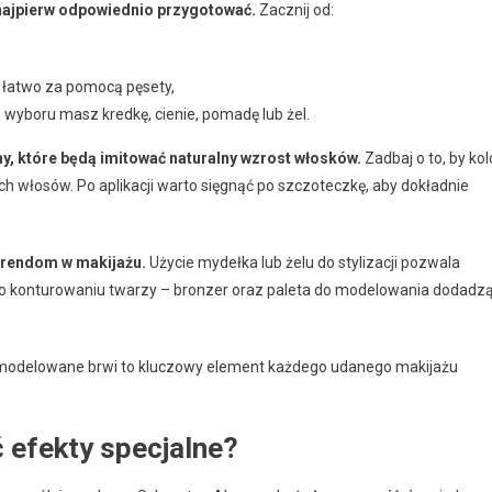
e najpierw odpowiednio przygotować.
Zacznij od:
 łatwo za pomocą pęsety,
do wyboru masz kredkę, cienie, pomadę lub żel.
hy, które będą imitować naturalny wzrost włosków.
Zadbaj o to, by kol
h włosów. Po aplikacji warto sięgnąć po szczoteczkę, aby dokładnie
trendom w makijażu.
Użycie mydełka lub żelu do stylizacji pozwala
ać o konturowaniu twarzy – bronzer oraz paleta do modelowania dodadz
odelowane brwi to kluczowy element każdego udanego makijażu
ć efekty specjalne?