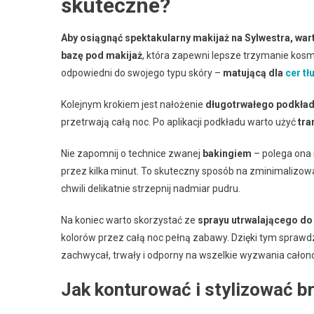
skuteczne?
Aby osiągnąć spektakularny makijaż na Sylwestra, wa
bazę pod makijaż
, która zapewni lepsze trzymanie kosm
odpowiedni do swojego typu skóry –
matującą dla
cer tł
Kolejnym krokiem jest nałożenie
długotrwałego podkła
przetrwają całą noc. Po aplikacji podkładu warto użyć
tra
Nie zapomnij o technice zwanej
bakingiem
– polega ona 
przez kilka minut. To skuteczny sposób na zminimalizow
chwili delikatnie strzepnij nadmiar pudru.
Na koniec warto skorzystać ze
sprayu utrwalającego do
kolorów przez całą noc pełną zabawy. Dzięki tym spra
zachwycał, trwały i odporny na wszelkie wyzwania całon
Jak konturować i stylizować b