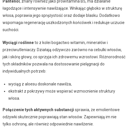
Pantenol
, znany również jako prowitamina B5, ma działanie
łagodzące i intensywnie nawilżające. Wnikając głęboko w strukturę
włosa, poprawia jego sprężystość oraz dodaje blasku. Dodatkowo
wspomaga regenerację uszkodzonych końcówek i redukuje uczucie
suchości.
Wyciągi roślinne
to z kolei bogactwo witamin, minerałów i
przeciwutleniaczy. Działają odżywczo zarówno na cebulki włosów,
jak i skórę głowy, co sprzyja ich zdrowemu wzrostowi. Różnorodność
tych składników pozwala na dostosowanie pielęgnacji do
indywidualnych potrzeb:
wyciąg z aloesu doskonale nawilża,
ekstrakt z pokrzywy może wspierać wzmocnienie struktury
włosa.
Połączenie tych aktywnych substancji
sprawia, że emolientowe
odżywki skutecznie poprawiają stan włosów. Zapewniają im nie
tylko ochronę, ale również odpowiednie nawilżenie.