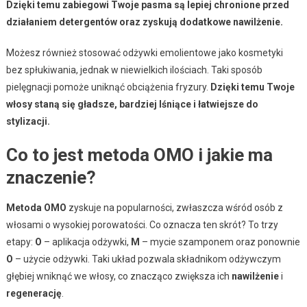
Dzięki temu zabiegowi Twoje pasma są lepiej chronione przed
działaniem detergentów oraz zyskują dodatkowe nawilżenie.
Możesz również stosować odżywki emolientowe jako kosmetyki
bez spłukiwania, jednak w niewielkich ilościach. Taki sposób
pielęgnacji pomoże uniknąć obciążenia fryzury.
Dzięki temu Twoje
włosy staną się gładsze, bardziej lśniące i łatwiejsze do
stylizacji.
Co to jest metoda OMO i jakie ma
znaczenie?
Metoda OMO
zyskuje na popularności, zwłaszcza wśród osób z
włosami o wysokiej porowatości. Co oznacza ten skrót? To trzy
etapy:
O
– aplikacja odżywki,
M
– mycie szamponem oraz ponownie
O
– użycie odżywki. Taki układ pozwala składnikom odżywczym
głębiej wniknąć we włosy, co znacząco zwiększa ich
nawilżenie
i
regenerację
.