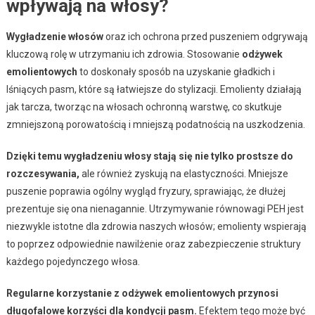
wpływają na włosy?
Wygładzenie włosów
oraz ich ochrona przed puszeniem odgrywają
kluczową rolę w utrzymaniu ich zdrowia. Stosowanie
odżywek
emolientowych
to doskonały sposób na uzyskanie gładkich i
lśniących pasm, które są łatwiejsze do stylizacji. Emolienty działają
jak tarcza, tworząc na włosach ochronną warstwę, co skutkuje
zmniejszoną porowatością i mniejszą podatnością na uszkodzenia.
Dzięki temu wygładzeniu włosy stają się nie tylko prostsze do
rozczesywania,
ale również zyskują na elastyczności. Mniejsze
puszenie poprawia ogólny wygląd fryzury, sprawiając, że dłużej
prezentuje się ona nienagannie. Utrzymywanie równowagi PEH jest
niezwykle istotne dla zdrowia naszych włosów; emolienty wspierają
to poprzez odpowiednie nawilżenie oraz zabezpieczenie struktury
każdego pojedynczego włosa.
Regularne korzystanie z odżywek emolientowych przynosi
długofalowe korzyści dla kondycji pasm.
Efektem tego może być