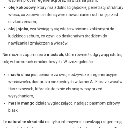
wspiera proces regeneracji oraz nawilżania pasm,
olej kokosowy
, który ma zdolność głębokiej penetracji struktury
włosa, co zapewnia intensywne nawadnianie i ochronę przed
uszkodzeniami,
olej jojoba
, wyróżniający się właściwościami zbliżonymi do
ludzkiego sebum, co czyni go doskonałym środkiem do
nawilżania i zmiękczania włosów.
Nie można zapomnieć o
masłach
, które również odgrywają istotną
rolę w formułach emolientowych. W szczególności:
masło shea
jest cenione za swoje odżywcze i regeneracyjne
właściwości; dostarcza niezbędnych witamin A i E oraz kwasów
tłuszczowych, które skutecznie chronią włosy przed
wysychaniem,
masło mango
działa wygładzająco, nadając pasmom zdrowy
blask.
Te
naturalne składniki
nie tylko intensywnie nawilżają i regenerują