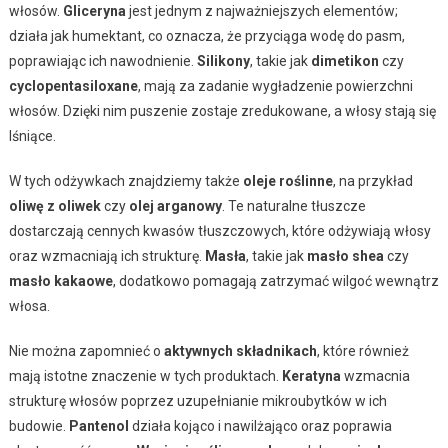
włosów.
Gliceryna
jest jednym z najważniejszych elementów;
działa jak humektant, co oznacza, że przyciąga wodę do pasm,
poprawiając ich nawodnienie.
Silikony
, takie jak
dimetikon
czy
cyclopentasiloxane
, mają za zadanie wygładzenie powierzchni
włosów. Dzięki nim puszenie zostaje zredukowane, a włosy stają się
lśniące.
W tych odżywkach znajdziemy także
oleje roślinne
, na przykład
oliwę z oliwek
czy
olej arganowy
. Te naturalne tłuszcze
dostarczają cennych kwasów tłuszczowych, które odżywiają włosy
oraz wzmacniają ich strukturę.
Masła
, takie jak
masło shea
czy
masło kakaowe
, dodatkowo pomagają zatrzymać wilgoć wewnątrz
włosa.
Nie można zapomnieć o
aktywnych składnikach
, które również
mają istotne znaczenie w tych produktach.
Keratyna
wzmacnia
strukturę włosów poprzez uzupełnianie mikroubytków w ich
budowie.
Pantenol
działa kojąco i nawilżająco oraz poprawia