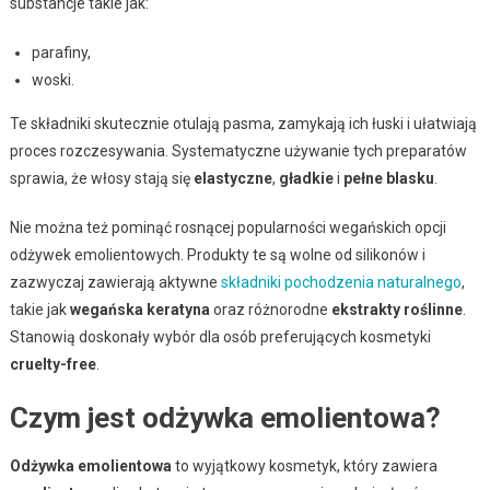
substancje takie jak:
parafiny,
woski.
Te składniki skutecznie otulają pasma, zamykają ich łuski i ułatwiają
proces rozczesywania. Systematyczne używanie tych preparatów
sprawia, że włosy stają się
elastyczne
,
gładkie
i
pełne blasku
.
Nie można też pominąć rosnącej popularności wegańskich opcji
odżywek emolientowych. Produkty te są wolne od silikonów i
zazwyczaj zawierają aktywne
składniki pochodzenia naturalnego
,
takie jak
wegańska keratyna
oraz różnorodne
ekstrakty roślinne
.
Stanowią doskonały wybór dla osób preferujących kosmetyki
cruelty-free
.
Czym jest odżywka emolientowa?
Odżywka emolientowa
to wyjątkowy kosmetyk, który zawiera