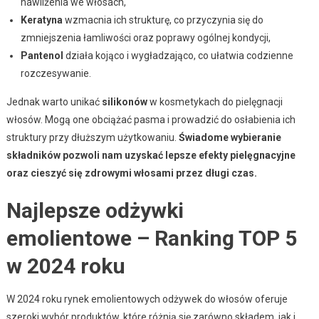
nawilżenia we włosach,
Keratyna
wzmacnia ich strukturę, co przyczynia się do
zmniejszenia łamliwości oraz poprawy ogólnej kondycji,
Pantenol
działa kojąco i wygładzająco, co ułatwia codzienne
rozczesywanie.
Jednak warto unikać
silikonów
w kosmetykach do pielęgnacji
włosów. Mogą one obciążać pasma i prowadzić do osłabienia ich
struktury przy dłuższym użytkowaniu.
Świadome wybieranie
składników pozwoli nam uzyskać lepsze efekty pielęgnacyjne
oraz cieszyć się zdrowymi włosami przez długi czas.
Najlepsze odżywki
emolientowe – Ranking TOP 5
w 2024 roku
W 2024 roku rynek emolientowych odżywek do włosów oferuje
szeroki wybór produktów, które różnią się zarówno składem, jak i