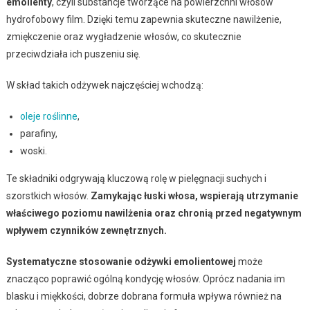
emolienty
, czyli substancje tworzące na powierzchni włosów
hydrofobowy film. Dzięki temu zapewnia skuteczne nawilżenie,
zmiękczenie oraz wygładzenie włosów, co skutecznie
przeciwdziała ich puszeniu się.
W skład takich odżywek najczęściej wchodzą:
oleje roślinne
,
parafiny,
woski.
Te składniki odgrywają kluczową rolę w pielęgnacji suchych i
szorstkich włosów.
Zamykając łuski włosa, wspierają utrzymanie
właściwego poziomu nawilżenia oraz chronią przed negatywnym
wpływem czynników zewnętrznych.
Systematyczne stosowanie odżywki emolientowej
może
znacząco poprawić ogólną kondycję włosów. Oprócz nadania im
blasku i miękkości, dobrze dobrana formuła wpływa również na