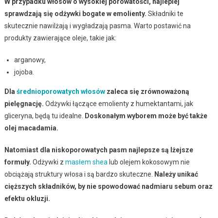
W przypadku włosów o wysokiej porowatości, najlepiej
sprawdzają się odżywki bogate w emolienty.
Składniki te
skutecznie nawilżają i wygładzają pasma. Warto postawić na
produkty zawierające oleje, takie jak:
arganowy,
jojoba.
Dla
średnioporowatych włosów
zaleca się zrównoważoną
pielęgnację.
Odżywki łączące emolienty z humektantami, jak
gliceryna, będą tu idealne.
Doskonałym wyborem może być także
olej macadamia.
Natomiast dla niskoporowatych pasm najlepsze są lżejsze
formuły.
Odżywki z
masłem shea
lub olejem kokosowym nie
obciążają struktury włosa i są bardzo skuteczne.
Należy unikać
cięższych składników, by nie spowodować nadmiaru sebum oraz
efektu okluzji.