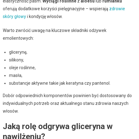
elastyczność pasm.
Wyciągi roślinne
z
aloesu
lub
rumianku
oferują dodatkowe korzyści pielęgnacyjne – wspierają
zdrowie
skóry głowy
i kondycję włosów.
Warto zwrócić uwagę na kluczowe składniki odżywek
emolientowych:
glicerynę,
silikony,
oleje roślinne,
masła,
substancje aktywne takie jak keratyna czy pantenol.
Dobór odpowiednich komponentów powinien być dostosowany do
indywidualnych potrzeb oraz aktualnego stanu zdrowia naszych
włosów.
Jaką rolę odgrywa gliceryna w
nawilżeniu?