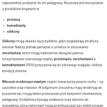
odpowiednie podejście do ich pielęgnacji. Kluczowe jest korzystanie
z produktów bogatych w:
proteiny
,
humektanty
,
silikony
.
Silikony
mogą okazać się przydatne, gdyż wygładzają strukturę
włosów. Należy jednak pamiętać o umiarze w stosowaniu
emolientów
, które mogą nadmiernie obciążać pasma.
Utrzymywanie równowagi między
proteinami
,
emolientami
a
humektantami
(PEH) przyczynia się do zdrowego wyglądu i dobrej
kondycji włosów.
Włosom średnioporowatym
często towarzyszą pewne cechy – są
szorstkie oraz matowe. W wilgotnym otoczeniu mają tendencję do
puszenia się i mogą łatwo przesuszać pod wpływem niewłaściwej
pielęgnacji. Dodatkowo bywają osłabione oraz skłonne do
wypadania; zimą natomiast mogą przetłuszczać się i elektryzować.