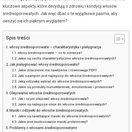
kluczowe aspekty, które decydują o zdrowiu i kondycji włosów
średnioporowatych. Jak więc dbać o te wyjątkowe pasma, aby
cieszyć się ich pięknym wyglądem?
Spis treści
włosy średnioporowate – charakterystyka i pielęgnacja
włosy średnioporowate – co to oznacza?
Jakie są cechy charakterystyczne włosów średnioporowatych?
Jak pielęgnować włosy średnioporowate?
Jakie znaczenie ma nawilżenie i równowaga PEH?
Jaki szampon jest najlepszy do włosów średnioporowatych?
Jaką odżywkę wybrać do włosów średnioporowatych?
Jakie są produkty humektantowe, emolientowe i proteinowe?
Olejowanie włosów średnioporowatych
Jak i czym olejować włosy średnioporowate?
Jakie są najlepsze oleje do włosów średnioporowatych?
Maski i odżywki do włosów średnioporowatych
Jakie są nawilżające maski do włosów średnioporowatych?
Jakie jest zastosowanie maski proteinowej?
Problemy z włosami średnioporowatymi