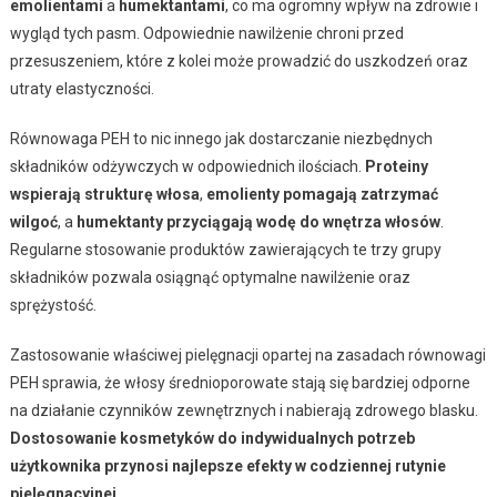
emolientami
a
humektantami
, co ma ogromny wpływ na zdrowie i
wygląd tych pasm. Odpowiednie nawilżenie chroni przed
przesuszeniem, które z kolei może prowadzić do uszkodzeń oraz
utraty elastyczności.
Równowaga PEH to nic innego jak dostarczanie niezbędnych
składników odżywczych w odpowiednich ilościach.
Proteiny
wspierają strukturę włosa
,
emolienty pomagają zatrzymać
wilgoć
, a
humektanty przyciągają wodę do wnętrza włosów
.
Regularne stosowanie produktów zawierających te trzy grupy
składników pozwala osiągnąć optymalne nawilżenie oraz
sprężystość.
Zastosowanie właściwej pielęgnacji opartej na zasadach równowagi
PEH sprawia, że włosy średnioporowate stają się bardziej odporne
na działanie czynników zewnętrznych i nabierają zdrowego blasku.
Dostosowanie kosmetyków do indywidualnych potrzeb
użytkownika przynosi najlepsze efekty w codziennej rutynie
pielęgnacyjnej.