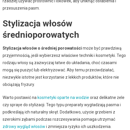
rzadziej używać prostownic i lokówek, aby uniknąć osłabienia i
przesuszenia pasm.
Stylizacja włosów
średnioporowatych
Stylizacja włosów o średniej porowatości
może być prawdziwą
przyjemnością, jeśli wybierzesz właściwe techniki i kosmetyki. Tego
rodzaju włosy są zazwyczaj łatwe do układania, choć czasami
mogą się puszyć lub elektryzować. Aby temu przeciwdziałać,
niezwykle istotne jest korzystanie z lekkich produktów, które nie
obciążają fryzury.
Warto postawić na
kosmetyki oparte na wodzie
oraz delikatne żele
czy spraye do stylizacji. Tego typu preparaty wygładzają pasma i
podkreślają ich naturalny skręt. Dodatkowo, użycie grzebieni z
szerokimi zębami podczas rozczesywania pomaga utrzymać
zdrowy wygląd włosów
i zmniejsza ryzyko ich uszkodzenia.