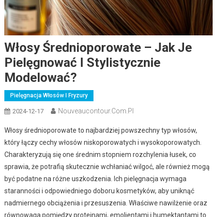
Włosy Średnioporowate – Jak Je
Pielęgnować I Stylistycznie
Modelować?
Pielęgnacja Włosów I Fryzury
Nouveaucontour.com.pl
2024-12-17
Włosy średnioporowate to najbardziej powszechny typ włosów,
który łączy cechy włosów niskoporowatych i wysokoporowatych.
Charakteryzują się one średnim stopniem rozchylenia łusek, co
sprawia, że potrafią skutecznie wchłaniać wilgoć, ale również mogą
być podatne na różne uszkodzenia. Ich pielęgnacja wymaga
staranności i odpowiedniego doboru kosmetyków, aby uniknąć
nadmiernego obciążenia i przesuszenia. Właściwe nawilżenie oraz
równowaga pomiędzy proteinami, emolientami i humektantami to