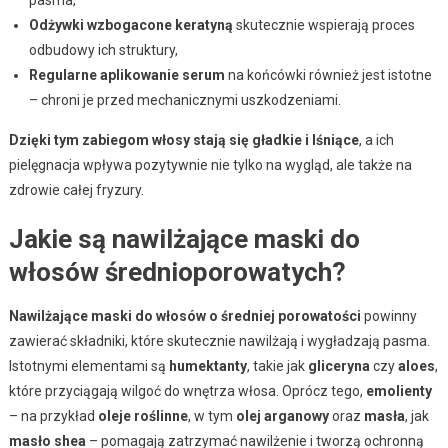
Odżywki wzbogacone keratyną
skutecznie wspierają proces
odbudowy ich struktury,
Regularne aplikowanie serum
na końcówki również jest istotne
– chroni je przed mechanicznymi uszkodzeniami.
Dzięki tym zabiegom włosy stają się gładkie i lśniące
, a ich
pielęgnacja wpływa pozytywnie nie tylko na wygląd, ale także na
zdrowie całej fryzury.
Jakie są nawilżające maski do
włosów średnioporowatych?
Nawilżające maski do włosów o średniej porowatości
powinny
zawierać składniki, które skutecznie nawilżają i wygładzają pasma.
Istotnymi elementami są
humektanty
, takie jak
gliceryna
czy
aloes
,
które przyciągają wilgoć do wnętrza włosa. Oprócz tego,
emolienty
– na przykład
oleje roślinne
, w tym
olej arganowy
oraz
masła
, jak
masło shea
– pomagają zatrzymać nawilżenie i tworzą ochronną