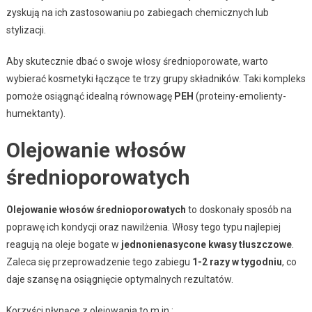
zyskują na ich zastosowaniu po zabiegach chemicznych lub
stylizacji.
Aby skutecznie dbać o swoje włosy średnioporowate, warto
wybierać kosmetyki łączące te trzy grupy składników. Taki kompleks
pomoże osiągnąć idealną równowagę
PEH
(proteiny-emolienty-
humektanty).
Olejowanie włosów
średnioporowatych
Olejowanie włosów średnioporowatych
to doskonały sposób na
poprawę ich kondycji oraz nawilżenia. Włosy tego typu najlepiej
reagują na oleje bogate w
jednonienasycone kwasy tłuszczowe
.
Zaleca się przeprowadzenie tego zabiegu
1-2 razy w tygodniu
, co
daje szansę na osiągnięcie optymalnych rezultatów.
Korzyści płynące z olejowania to m.in.: