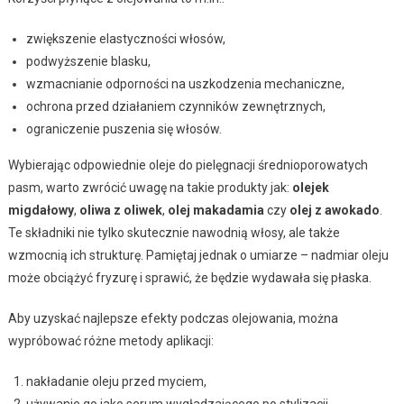
zwiększenie elastyczności włosów,
podwyższenie blasku,
wzmacnianie odporności na uszkodzenia mechaniczne,
ochrona przed działaniem czynników zewnętrznych,
ograniczenie puszenia się włosów.
Wybierając odpowiednie oleje do pielęgnacji średnioporowatych
pasm, warto zwrócić uwagę na takie produkty jak:
olejek
migdałowy
,
oliwa z oliwek
,
olej makadamia
czy
olej z awokado
.
Te składniki nie tylko skutecznie nawodnią włosy, ale także
wzmocnią ich strukturę. Pamiętaj jednak o umiarze – nadmiar oleju
może obciążyć fryzurę i sprawić, że będzie wydawała się płaska.
Aby uzyskać najlepsze efekty podczas olejowania, można
wypróbować różne metody aplikacji:
nakładanie oleju przed myciem,
używanie go jako serum wygładzającego po stylizacji.