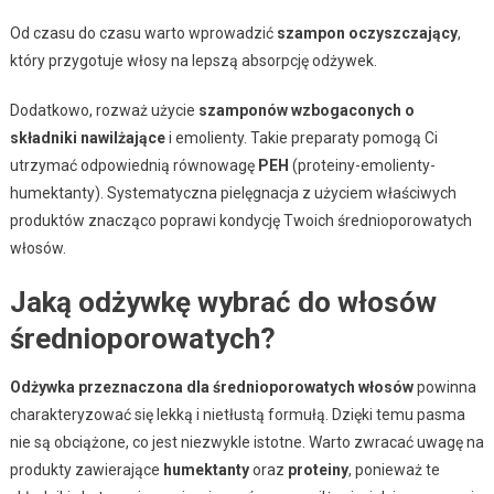
Od czasu do czasu warto wprowadzić
szampon oczyszczający
,
który przygotuje włosy na lepszą absorpcję odżywek.
Dodatkowo, rozważ użycie
szamponów wzbogaconych o
składniki nawilżające
i emolienty. Takie preparaty pomogą Ci
utrzymać odpowiednią równowagę
PEH
(proteiny-emolienty-
humektanty). Systematyczna pielęgnacja z użyciem właściwych
produktów znacząco poprawi kondycję Twoich średnioporowatych
włosów.
Jaką odżywkę wybrać do włosów
średnioporowatych?
Odżywka przeznaczona dla średnioporowatych włosów
powinna
charakteryzować się lekką i nietłustą formułą. Dzięki temu pasma
nie są obciążone, co jest niezwykle istotne. Warto zwracać uwagę na
produkty zawierające
humektanty
oraz
proteiny
, ponieważ te