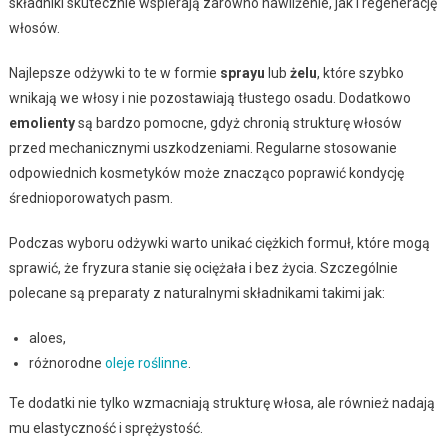
składniki skutecznie wspierają zarówno nawilżenie, jak i regenerację
włosów.
Najlepsze odżywki to te w formie
sprayu
lub
żelu
, które szybko
wnikają we włosy i nie pozostawiają tłustego osadu. Dodatkowo
emolienty
są bardzo pomocne, gdyż chronią strukturę włosów
przed mechanicznymi uszkodzeniami. Regularne stosowanie
odpowiednich kosmetyków może znacząco poprawić kondycję
średnioporowatych pasm.
Podczas wyboru odżywki warto unikać ciężkich formuł, które mogą
sprawić, że fryzura stanie się ociężała i bez życia. Szczególnie
polecane są preparaty z naturalnymi składnikami takimi jak:
aloes,
różnorodne
oleje roślinne
.
Te dodatki nie tylko wzmacniają strukturę włosa, ale również nadają
mu elastyczność i sprężystość.