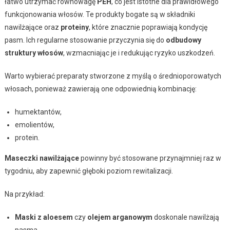
łatwo utrzymać równowagę
PEH
, co jest istotne dla prawidłowego
funkcjonowania włosów. Te produkty bogate są w składniki
nawilżające oraz
proteiny
, które znacznie poprawiają kondycję
pasm. Ich regularne stosowanie przyczynia się do
odbudowy
struktury włosów
, wzmacniając je i redukując ryzyko uszkodzeń.
Warto wybierać preparaty stworzone z myślą o średnioporowatych
włosach, ponieważ zawierają one odpowiednią kombinację:
humektantów,
emolientów,
protein.
Maseczki nawilżające
powinny być stosowane przynajmniej raz w
tygodniu, aby zapewnić głęboki poziom rewitalizacji.
Na przykład:
Maski z aloesem
czy
olejem arganowym
doskonale nawilżają
pasma,