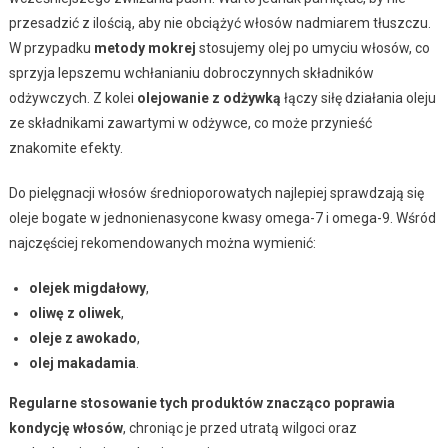
przesadzić z ilością, aby nie obciążyć włosów nadmiarem tłuszczu.
W przypadku
metody mokrej
stosujemy olej po umyciu włosów, co
sprzyja lepszemu wchłanianiu dobroczynnych składników
odżywczych. Z kolei
olejowanie z odżywką
łączy siłę działania oleju
ze składnikami zawartymi w odżywce, co może przynieść
znakomite efekty.
Do pielęgnacji włosów średnioporowatych najlepiej sprawdzają się
oleje bogate w jednonienasycone kwasy omega-7 i omega-9. Wśród
najczęściej rekomendowanych można wymienić:
olejek migdałowy
,
oliwę z oliwek
,
oleje z awokado
,
olej makadamia
.
Regularne stosowanie tych produktów znacząco poprawia
kondycję włosów
, chroniąc je przed utratą wilgoci oraz