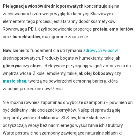
Pielęgnacja włosów średnioporowatych
koncentruje się na
zachowaniu ich zdrowego wyglądu i kondycji. Kluczowym
elementem tego procesu jest staranny dobór kosmetyków.
Równowaga
PEH
, czyli odpowiednie proporcje
protein
,
emolientów
oraz
humektantów
, ma ogromne znaczenie.
Nawilżenie
to fundament dla utrzymania
zdrowych włosów
średnioporowatych. Produkty bogate w humektanty, takie jak
gliceryna
czy
aloes
, efektywnie przyciągają wilgoć z otoczenia do
wnętrza włosa. Z kolei emolienty, takie jak
olej kokosowy
czy
masło shea
, tworzą na powierzchni ochronną barierę, która
zapobiega ucieczce nawilżenia.
Nie można również zapominać o wyborze szamponu – powinien on
być delikatny i nie obciążać kosmyków. Najlepiej sprawdzą się
preparaty wolne od silikonów i SLS-ów, które skutecznie
oczyszczają włosy bez nadmiernego wysuszania ich struktury.
Warto postawić na szampony zawierające naturalne składniki