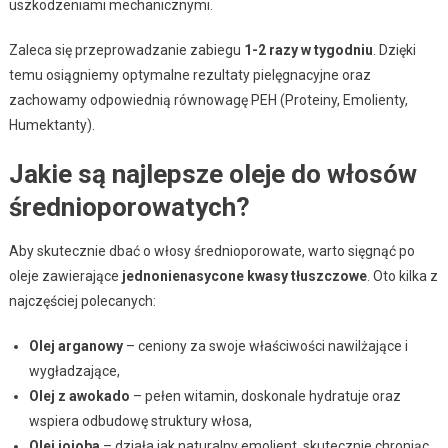
uszkodzeniami mechanicznymi.
Zaleca się przeprowadzanie zabiegu
1-2 razy w tygodniu
. Dzięki
temu osiągniemy optymalne rezultaty pielęgnacyjne oraz
zachowamy odpowiednią równowagę PEH (Proteiny, Emolienty,
Humektanty).
Jakie są najlepsze oleje do włosów
średnioporowatych?
Aby skutecznie dbać o włosy średnioporowate, warto sięgnąć po
oleje zawierające
jednonienasycone kwasy tłuszczowe
. Oto kilka z
najczęściej polecanych:
Olej arganowy
– ceniony za swoje właściwości nawilżające i
wygładzające,
Olej z awokado
– pełen witamin, doskonale hydratuje oraz
wspiera odbudowę struktury włosa,
Olej jojoba
– działa jak naturalny emolient, skutecznie chroniąc