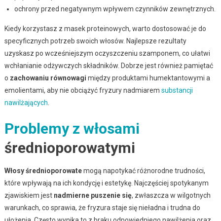
ochrony przed negatywnym wpływem czynników zewnętrznych.
Kiedy korzystasz z masek proteinowych, warto dostosować je do
specyficznych potrzeb swoich włosów. Najlepsze rezultaty
uzyskasz po wcześniejszym oczyszczeniu szamponem, co ułatwi
wchłanianie odżywczych składników. Dobrze jest również pamiętać
o
zachowaniu równowagi
między produktami humektantowymi a
emolientami, aby nie obciążyć fryzury nadmiarem
substancji
nawilżających
.
Problemy z włosami
średnioporowatymi
Włosy średnioporowate
mogą napotykać różnorodne trudności,
które wpływają na ich kondycję i estetykę. Najczęściej spotykanym
zjawiskiem jest
nadmierne puszenie się
, zwłaszcza w wilgotnych
warunkach, co sprawia, że fryzura staje się nieładna i trudna do
ułożenia. Często wynika to z braku odpowiedniego nawilżenia oraz