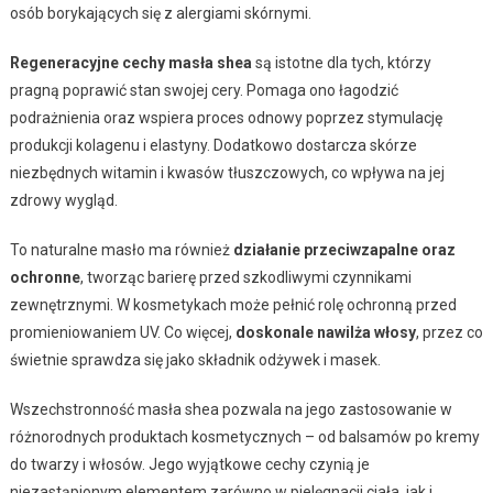
osób borykających się z alergiami skórnymi.
Regeneracyjne cechy masła shea
są istotne dla tych, którzy
pragną poprawić stan swojej cery. Pomaga ono łagodzić
podrażnienia oraz wspiera proces odnowy poprzez stymulację
produkcji kolagenu i elastyny. Dodatkowo dostarcza skórze
niezbędnych witamin i kwasów tłuszczowych, co wpływa na jej
zdrowy wygląd.
To naturalne masło ma również
działanie przeciwzapalne oraz
ochronne
, tworząc barierę przed szkodliwymi czynnikami
zewnętrznymi. W kosmetykach może pełnić rolę ochronną przed
promieniowaniem UV. Co więcej,
doskonale nawilża włosy
, przez co
świetnie sprawdza się jako składnik odżywek i masek.
Wszechstronność masła shea pozwala na jego zastosowanie w
różnorodnych produktach kosmetycznych – od balsamów po kremy
do twarzy i włosów. Jego wyjątkowe cechy czynią je
niezastąpionym elementem zarówno w pielęgnacji ciała, jak i