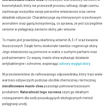
kosmetykach, który nie przeszedł procesu rafinacji, dzięki czemu
zachowuje wszystkie swoje pierwotne właściwości oraz cenne
składniki odżywcze. Charakteryzuje się intensywnym orzechowym
aromatem oraz gęstą konsystencją, co sprawia, że jest szczególnie
cenione w pielęgnacji zarówno skóry, jak i włosów.
To masło jest prawdziwą skarbnicą witamin A, E i F oraz kwasów
tłuszczowych. Dzięki temu doskonale nawilża i regeneruje skórę.
Jego właściwości są pomocne w walce z suchymi partiami oraz
podrażnieniami. Co więcej, masło shea wykazuje działanie
antybakteryjne i ochronne, wspierając
zdrowy wygląd skóry
.
W przeciwieństwie do rafinowanego odpowiednika, który traci wiele
wartości odżywczych podczas obróbki chemicznej i termicznej,
nierafinowane masło shea
pozostaje pełnowartościowym
produktem.
Naturalność tego surowca
czyni go idealnym
rozwiązaniem dla osób poszukujących ekologicznych metod
pielęgnacji urody.