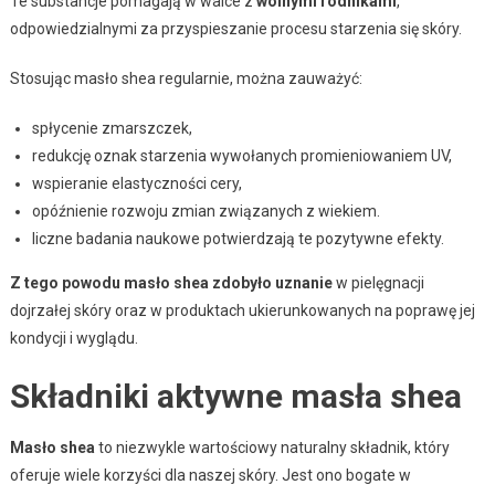
Te substancje pomagają w walce z
wolnymi rodnikami
,
odpowiedzialnymi za przyspieszanie procesu starzenia się skóry.
Stosując masło shea regularnie, można zauważyć:
spłycenie zmarszczek,
redukcję oznak starzenia wywołanych promieniowaniem UV,
wspieranie elastyczności cery,
opóźnienie rozwoju zmian związanych z wiekiem.
liczne badania naukowe potwierdzają te pozytywne efekty.
Z tego powodu masło shea zdobyło uznanie
w pielęgnacji
dojrzałej skóry oraz w produktach ukierunkowanych na poprawę jej
kondycji i wyglądu.
Składniki aktywne masła shea
Masło shea
to niezwykle wartościowy naturalny składnik, który
oferuje wiele korzyści dla naszej skóry. Jest ono bogate w