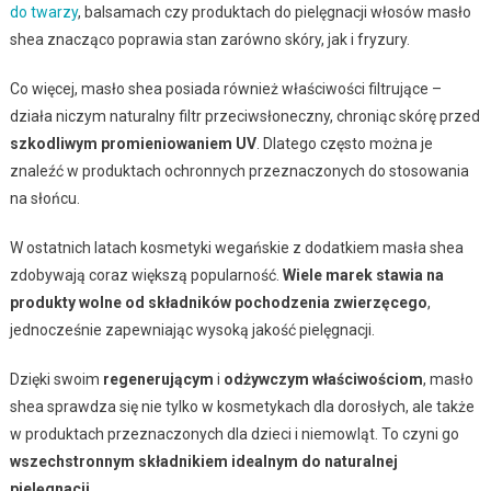
do twarzy
, balsamach czy produktach do pielęgnacji włosów masło
shea znacząco poprawia stan zarówno skóry, jak i fryzury.
Co więcej, masło shea posiada również właściwości filtrujące –
działa niczym naturalny filtr przeciwsłoneczny, chroniąc skórę przed
szkodliwym promieniowaniem UV
. Dlatego często można je
znaleźć w produktach ochronnych przeznaczonych do stosowania
na słońcu.
W ostatnich latach kosmetyki wegańskie z dodatkiem masła shea
zdobywają coraz większą popularność.
Wiele marek stawia na
produkty wolne od składników pochodzenia zwierzęcego
,
jednocześnie zapewniając wysoką jakość pielęgnacji.
Dzięki swoim
regenerującym
i
odżywczym właściwościom
, masło
shea sprawdza się nie tylko w kosmetykach dla dorosłych, ale także
w produktach przeznaczonych dla dzieci i niemowląt. To czyni go
wszechstronnym składnikiem idealnym do naturalnej
pielęgnacji
.