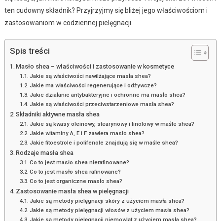
ten cudowny składnik? Przyjrzyjmy się bliżej jego właściwościom i
zastosowaniom w codziennej pielęgnacji.
Spis treści
Masło shea – właściwości i zastosowanie w kosmetyce
Jakie są właściwości nawilżające masła shea?
Jakie ma właściwości regenerujące i odżywcze?
Jakie działanie antybakteryjne i ochronne ma masło shea?
Jakie są właściwości przeciwstarzeniowe masła shea?
Składniki aktywne masła shea
Jakie są kwasy oleinowy, stearynowy i linolowy w maśle shea?
Jakie witaminy A, E i F zawiera masło shea?
Jakie fitoestrole i polifenole znajdują się w maśle shea?
Rodzaje masła shea
Co to jest masło shea nierafinowane?
Co to jest masło shea rafinowane?
Co to jest organiczne masło shea?
Zastosowanie masła shea w pielęgnacji
Jakie są metody pielęgnacji skóry z użyciem masła shea?
Jakie są metody pielęgnacji włosów z użyciem masła shea?
Jakie są metody pielęgnacji niemowląt z użyciem masła shea?