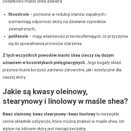
Dodatkowo masło shea zawiera:
fitoestrole
– pomocne w redukcji stanów zapalnych i
wzmacniają odporność skóry na działanie czynników
zewnętrznych,
polifenole
– mają właściwości przeciwutleniające, co przyczynia
się do spowalniania procesów starzenia.
Z tych wszystkich powodów masło shea cieszy się dużym
uznaniem w kosmetykach pielęgnacyjnych.
Jego bogaty skład
przynosi liczne korzyści zarówno zdrowotne, jak i estetyczne dla
naszej skóry.
Jakie są kwasy oleinowy,
stearynowy i linolowy w maśle shea?
Kwas oleinowy
,
kwas stearynowy
i
kwas linolowy
to niezwykle
cenne składniki odżywcze, które można znaleźć w maśle shea. Ich
wpływ na zdrowie skóry jest niezaprzeczalny.