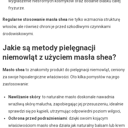
wygładzenie niesfornych kosmyków oraz dodanie blasku całej
fryzurze.
Regularne stosowanie masła shea
nie tylko wzmacnia strukturę
włosów, ale również chroni je przed szkodliwymi czynnikami
środowiskowymi.
Jakie są metody pielęgnacji
niemowląt z użyciem masła shea?
Masło shea
to znakomity produkt do pielęgnacji niemowląt, ceniony
za swoje hipoalergiczne właściwości. Oto kilka pomysłów na jego
zastosowanie:
Nawilżanie skóry
: to naturalne masło doskonale nawadnia
wrażliwą skórę malucha, zapobiegając jej przesuszeniu, idealnie
sprawdzi się po kąpieli, utrzymując odpowiedni poziom wilgoci,
Ochrona przed podrażnieniami
: dzięki swoim kojącym
właściwościom masło shea działa jak naturalny balsam lub krem