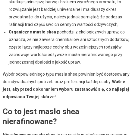
skutkuje jaśniejszą barwą i brakiem wyraźnego aromatu, to
rozwiązanie jest bardziej uniwersalne i ma dłuższy okres
przydatności do użycia, należy jednak pamiętać, że podczas
rafinacji traci część swoich cennych wartości odżywczych,
Organiczne masło shea
pochodzi z ekologicznych upraw, co
oznacza, że nie zawiera chemikaliów ani sztucznych dodatków,
często łączy najlepsze cechy obu wcześniejszych rodzajów –
zachowuje wartości odżywcze masła nierafinowanego przy
jednoczesnej dbałości o jakość upraw.
Wybór odpowiedniego typu masła shea powinien być dostosowany
do indywidualnych potrzeb oraz preferencji każdej osoby.
Waŝne
jest, aby przed dokonaniem wyboru zastanowić się, co najlepiej
odpowiada Twojej skórze!
Co to jest masło shea
nierafinowane?
Nierafinowane masło shea
to niezwykle wartościowy surowiec w