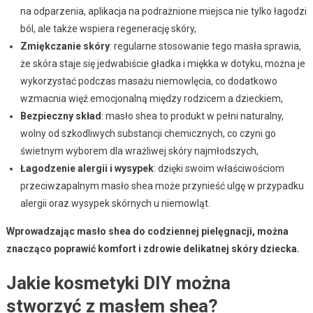
na odparzenia, aplikacja na podrażnione miejsca nie tylko łagodzi
ból, ale także wspiera regenerację skóry,
Zmiękczanie skóry
: regularne stosowanie tego masła sprawia,
że skóra staje się jedwabiście gładka i miękka w dotyku, można je
wykorzystać podczas masażu niemowlęcia, co dodatkowo
wzmacnia więź emocjonalną między rodzicem a dzieckiem,
Bezpieczny skład
: masło shea to produkt w pełni naturalny,
wolny od szkodliwych substancji chemicznych, co czyni go
świetnym wyborem dla wrażliwej skóry najmłodszych,
Łagodzenie alergii i wysypek
: dzięki swoim właściwościom
przeciwzapalnym masło shea może przynieść ulgę w przypadku
alergii oraz wysypek skórnych u niemowląt.
Wprowadzając masło shea do codziennej pielęgnacji, można
znacząco poprawić komfort i zdrowie delikatnej skóry dziecka.
Jakie kosmetyki DIY można
stworzyć z masłem shea?