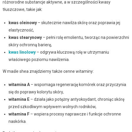
różnorodne substancje aktywne, a w szczególności kwasy
tłuszczowe, takie jak:
kwas oleinowy
– skutecznie nawilża skórę oraz poprawia jej
elastyczność,
kwas stearynowy
– pełni rolę emolientu, tworząc na powierzchni
skóry ochronną barierę,
kwas linolowy
– odgrywa kluczową rolę w utrzymaniu
właściwego poziomu nawilżenia.
W maśle shea znajdziemy także cenne witaminy:
witamina A
– wspomaga regenerację komórek oraz przyczynia
się do poprawy kolorytu skóry,
witamina E
– działa jako potężny antyoksydant, chroniąc skórę
przed szkodliwym wpływem wolnych rodników,
witamina F
– wspiera procesy naprawcze i funkcje ochronne
naskórka.