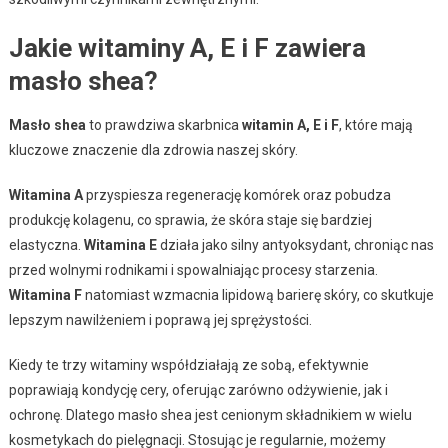
Jakie witaminy A, E i F zawiera
masło shea?
Masło shea
to prawdziwa skarbnica
witamin A, E i F
, które mają
kluczowe znaczenie dla zdrowia naszej skóry.
Witamina A
przyspiesza regenerację komórek oraz pobudza
produkcję kolagenu, co sprawia, że skóra staje się bardziej
elastyczna.
Witamina E
działa jako silny antyoksydant, chroniąc nas
przed wolnymi rodnikami i spowalniając procesy starzenia.
Witamina F
natomiast wzmacnia lipidową barierę skóry, co skutkuje
lepszym nawilżeniem i poprawą jej sprężystości.
Kiedy te trzy witaminy współdziałają ze sobą, efektywnie
poprawiają kondycję cery, oferując zarówno odżywienie, jak i
ochronę. Dlatego masło shea jest cenionym składnikiem w wielu
kosmetykach do pielęgnacji. Stosując je regularnie, możemy