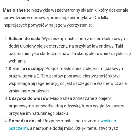
Masło shea
to niezwykle wszechstronny składnik, który doskonale
sprawdzi się w domowej produkcji kosmetyków. Oto kilka
inspirujących pomysłów na jego wykorzystanie:
Balsam do ciała
: Wymieszaj masło shea z olejem kokosowym i
dodaj ulubiony olejek eteryczny, na przykład lawendowy. Taki
balsam nie tylko skutecznie nawilża skórę, ale również szybko się
wchłania.
Krem na rozstępy
: Połącz masło shea z olejem migdałowym
oraz witaminą E. Ten zestaw poprawia elastyczność skóry i
wspomaga jej regenerację, co jest szczególnie ważne w czasie
zmian hormonalnych.
Odżywka do włosów
: Masło shea zmieszane z olejem
arganowym stanowi świetną odżywkę, która wygładza pasma i
przydaje im naturalnego blasku.
Pomadka do ust
: Rozpuść masło shea razem z
woskiem
pszczelim
, a następnie dodaj miód. Dzięki temu stworzysz