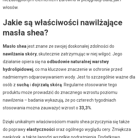
włosów.
Jakie są właściwości nawilżające
masła shea?
Masło shea
jest znane ze swojej doskonałej zdolności do
nawilżania skóry
, skutecznie zatrzymując w niej wilgoć. Jego
działanie opiera się na
odbudowie naturalnej warstwy
hydrolipidowej
, co ma kluczowe znaczenie w ochronie przed
nadmiernym odparowywaniem wody. Jest to szczególnie ważne dla
osób z
suchą
i
dojrzałą skórą
. Regularne stosowanie tego
produktu może prowadzić do znacznego wzrostu poziomu
nawilżenia – badania wykazują, że po czterech tygodniach
stosowania można zauważyć wzrost o
33,3%
.
Dzięki unikalnym właściwościom masło shea przyczynia się także
do poprawy
elastyczności
oraz ogólnego wyglądu cery. Zmiękcza
naskórek, a także łagodzi wszelkie podrażnienia. Dodatkowo