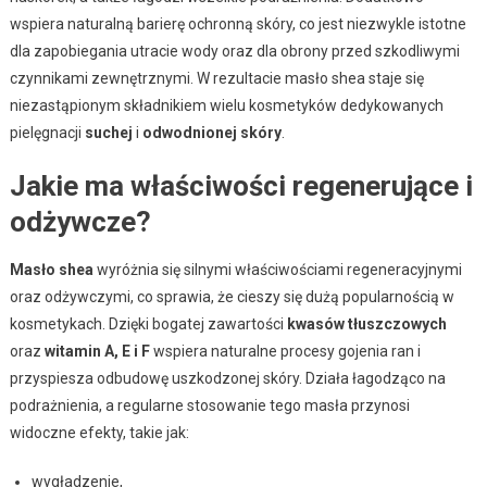
wspiera naturalną barierę ochronną skóry, co jest niezwykle istotne
dla zapobiegania utracie wody oraz dla obrony przed szkodliwymi
czynnikami zewnętrznymi. W rezultacie masło shea staje się
niezastąpionym składnikiem wielu kosmetyków dedykowanych
pielęgnacji
suchej
i
odwodnionej skóry
.
Jakie ma właściwości regenerujące i
odżywcze?
Masło shea
wyróżnia się silnymi właściwościami regeneracyjnymi
oraz odżywczymi, co sprawia, że cieszy się dużą popularnością w
kosmetykach. Dzięki bogatej zawartości
kwasów tłuszczowych
oraz
witamin A, E i F
wspiera naturalne procesy gojenia ran i
przyspiesza odbudowę uszkodzonej skóry. Działa łagodząco na
podrażnienia, a regularne stosowanie tego masła przynosi
widoczne efekty, takie jak:
wygładzenie,