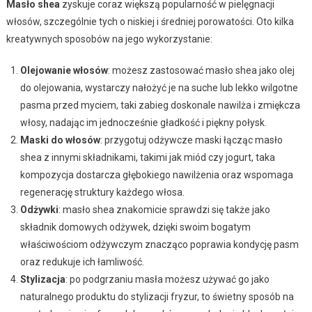
Masło shea
zyskuje coraz większą popularność w pielęgnacji
włosów, szczególnie tych o niskiej i średniej porowatości. Oto kilka
kreatywnych sposobów na jego wykorzystanie:
Olejowanie włosów
: możesz zastosować masło shea jako olej
do olejowania, wystarczy nałożyć je na suche lub lekko wilgotne
pasma przed myciem, taki zabieg doskonale nawilża i zmiękcza
włosy, nadając im jednocześnie gładkość i piękny połysk.
Maski do włosów
: przygotuj odżywcze maski łącząc masło
shea z innymi składnikami, takimi jak miód czy jogurt, taka
kompozycja dostarcza głębokiego nawilżenia oraz wspomaga
regenerację struktury każdego włosa.
Odżywki
: masło shea znakomicie sprawdzi się także jako
składnik domowych odżywek, dzięki swoim bogatym
właściwościom odżywczym znacząco poprawia kondycję pasm
oraz redukuje ich łamliwość.
Stylizacja
: po podgrzaniu masła możesz używać go jako
naturalnego produktu do stylizacji fryzur, to świetny sposób na