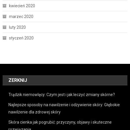
kwiecień 2020
marzec 2020
luty 2020
styczeń 2020
ZERKNIJ
Trądzik niemowlęcy: Czym jest i jak leczyć zmiany skórne?
Najlepsze sposoby na nawilżenie i odżywienie skóry: Głębokie
nawilżenie dla zdrowej skóry
Skóra cienka jak pogrubić: przyczyny, objawy i skuteczne
rozwiązania