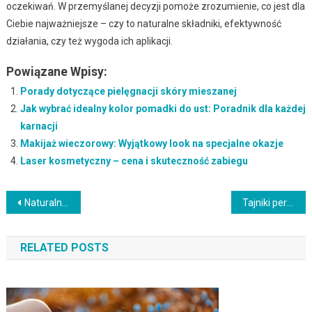
oczekiwań. W przemyślanej decyzji pomoże zrozumienie, co jest dla
Ciebie najważniejsze – czy to naturalne składniki, efektywność
działania, czy też wygoda ich aplikacji.
Powiązane Wpisy:
Porady dotyczące pielęgnacji skóry mieszanej
Jak wybrać idealny kolor pomadki do ust: Poradnik dla każdej
karnacji
Makijaż wieczorowy: Wyjątkowy look na specjalne okazje
Laser kosmetyczny – cena i skuteczność zabiegu
Nawigacja
Naturalne metody redukcji cellulitu
Tajniki perfekcyjnego konturowania twarzy
wpisu
RELATED POSTS