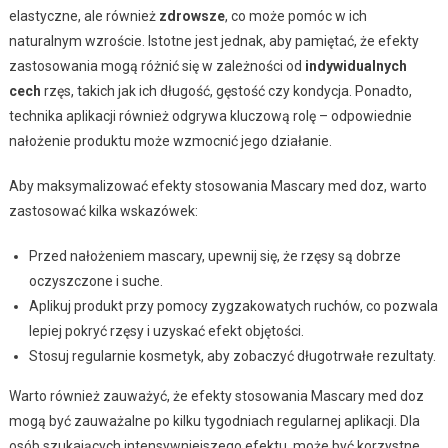
elastyczne, ale również
zdrowsze
, co może pomóc w ich
naturalnym wzroście. Istotne jest jednak, aby pamiętać, że efekty
zastosowania mogą różnić się w zależności od
indywidualnych
cech
rzęs, takich jak ich długość, gęstość czy kondycja. Ponadto,
technika aplikacji również odgrywa kluczową rolę – odpowiednie
nałożenie produktu może wzmocnić jego działanie.
Aby maksymalizować efekty stosowania Mascary med doz, warto
zastosować kilka wskazówek:
Przed nałożeniem mascary, upewnij się, że rzęsy są dobrze
oczyszczone i suche.
Aplikuj produkt przy pomocy zygzakowatych ruchów, co pozwala
lepiej pokryć rzęsy i uzyskać efekt objętości.
Stosuj regularnie kosmetyk, aby zobaczyć długotrwałe rezultaty.
Warto również zauważyć, że efekty stosowania Mascary med doz
mogą być zauważalne po kilku tygodniach regularnej aplikacji. Dla
osób szukających intensywniejszego efektu, może być korzystne