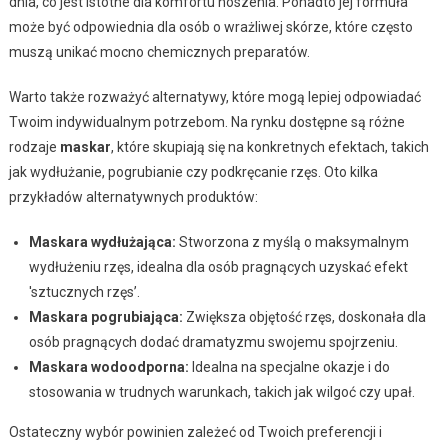
dnia, co jest istotne dla komfortu noszenia. Ponadto jej formuła
może być odpowiednia dla osób o wrażliwej skórze, które często
muszą unikać mocno chemicznych preparatów.
Warto także rozważyć alternatywy, które mogą lepiej odpowiadać
Twoim indywidualnym potrzebom. Na rynku dostępne są różne
rodzaje
maskar
, które skupiają się na konkretnych efektach, takich
jak wydłużanie, pogrubianie czy podkręcanie rzęs. Oto kilka
przykładów alternatywnych produktów:
Maskara wydłużająca:
Stworzona z myślą o maksymalnym
wydłużeniu rzęs, idealna dla osób pragnących uzyskać efekt
'sztucznych rzęs’.
Maskara pogrubiająca:
Zwiększa objętość rzęs, doskonała dla
osób pragnących dodać dramatyzmu swojemu spojrzeniu.
Maskara wodoodporna:
Idealna na specjalne okazje i do
stosowania w trudnych warunkach, takich jak wilgoć czy upał.
Ostateczny wybór powinien zależeć od Twoich preferencji i