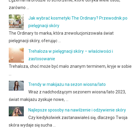
Egzema na brodzie to schorzenie, które dotyka wiele osób,
zarówno …
Jak wybrać kosmetyki The Ordinary? Przewodnik po
pielęgnacji skóry
The Ordinary to marka, która zrewolucjonizowała świat
pielęgnacji skóry, oferując …
Trehaloza w pielęgnacji skóry – właściwości i
zastosowanie
Trehaloza, choć może być mało znanym terminem, kryje w sobie
…
Trendy w makijażu na sezon wiosna/lato
Wraz z nadchodzącym sezonem wiosna/lato 2023,
świat makijażu zyskuje nowe, …
Najlepsze sposoby na nawilżenie i odżywienie skóry
Czy kiedykolwiek zastanawiałeś się, dlaczego Twoja
skóra wydaje się sucha …