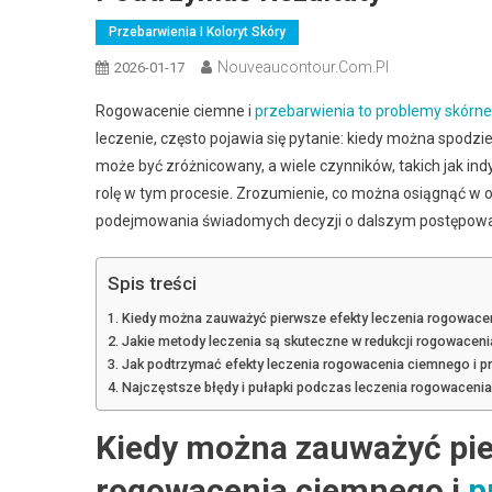
Przebarwienia I Koloryt Skóry
Nouveaucontour.com.pl
2026-01-17
Rogowacenie ciemne i
przebarwienia to problemy skórne
leczenie, często pojawia się pytanie: kiedy można spod
może być zróżnicowany, a wiele czynników, takich jak i
rolę w tym procesie. Zrozumienie, co można osiągnąć w o
podejmowania świadomych decyzji o dalszym postępowani
Spis treści
Kiedy można zauważyć pierwsze efekty leczenia rogowacen
Jakie metody leczenia są skuteczne w redukcji rogowaceni
Jak podtrzymać efekty leczenia rogowacenia ciemnego i 
Najczęstsze błędy i pułapki podczas leczenia rogowacenia
Kiedy można zauważyć pie
rogowacenia ciemnego i
p