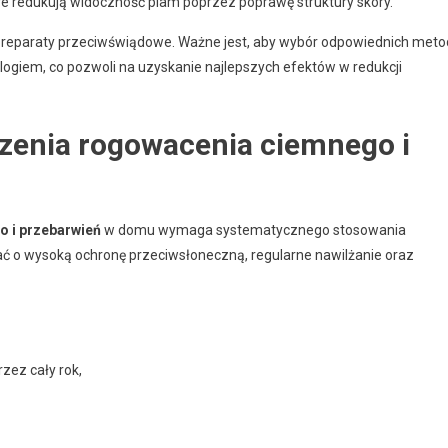
tóre redukują widoczność plam poprzez poprawę struktury skóry.
preparaty przeciwświądowe. Ważne jest, aby wybór odpowiednich meto
logiem, co pozwoli na uzyskanie najlepszych efektów w redukcji
czenia rogowacenia ciemnego i
 i przebarwień
w domu wymaga systematycznego stosowania
bać o wysoką ochronę przeciwsłoneczną, regularne nawilżanie oraz
zez cały rok,