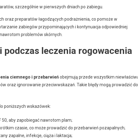
aratów, szczególnie w pierwszych dniach po zabiegu.
ch oraz preparatów łagodzących podrażnienia, co pomoże w
wtarzanie zabiegów przypominających i kontynuacja odpowiedniej
ga nawrotom problemów skórnych.
ki podczas leczenia rogowacenia
cenia ciemnego i przebarwień
obejmują przede wszystkim niewłaściw
gów oraz ignorowanie przeciwwskazań. Takie błędy mogą prowadzić do
 do poniższych wskazówek:
F 50, aby zapobiegać nawrotom plam;
krótkim czasie, co może prowadzić do przebarwień pozapalnych;
y zapalne, infekcje, ciąża i laktacja;