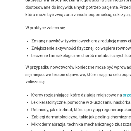
Skuteczne metody leczenia
rogowacenia ciemnego i prze
dostosowane do indywidualnych potrzeb pacjenta. Przede
która może być związana z insulinoopornością, cukrzycą,
W praktyce zaleca się:
Zmianę nawyków żywieniowych oraz redukcję masy cia
Zwiększenie aktywności fizycznej, co wspiera równo
Leczenie farmakologiczne chorób metabolicznych lub 
W przypadku nowotworów konieczne może być wprowadzen
się miejscowe terapie objawowe, które mają na celu popr
zalicza się:
Kremy rozjaśniające, które działają miejscowo na
prze
Leki keratolityczne, pomocne w złuszczaniu naskórka
Retinoidy, jak etretinat, które sprzyjają regeneracji skór
Zabiegi dermatologiczne, takie jak peelingi chemicz
Mikrodermabrazja, technika mechanicznego złuszczan