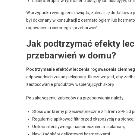
Laseroterapia, w tym laser frakcyjny lub ablacyjny, k
W przypadku wystąpienia świądu, zaleca się dodatkowo 
był dokonany w konsultacji z dermatologiem lub kosmeto
rogowacenia ciemnego i przebarwień.
Jak podtrzymać efekty le
przebarwień w domu?
Podtrzymanie efektów leczenia rogowacenia ciemnego
odpowiednich zasad pielęgnacji. Kluczowe jest, aby zad
zastosowanie produktów wspierających skórę.
Po zakończeniu zabiegów na przebarwienia należy:
Stosować kremy przeciwsłoneczne z filtrem SPF 50 pr
Regularnie aplikować filtr przed ekspozycją na słońce,
Unikać intensywnego nasłonecznienia i solarium,
Nawilżać skórę delikatnymi kosmetykami,