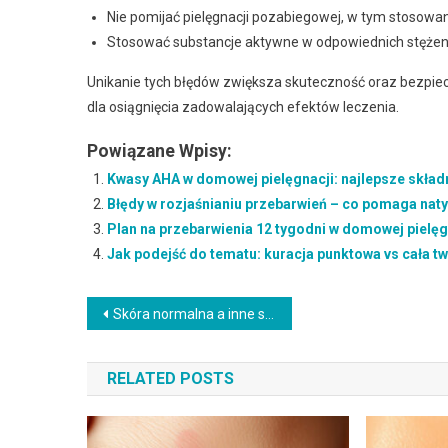
Nie pomijać pielęgnacji pozabiegowej, w tym stosowan
Stosować substancje aktywne w odpowiednich stężenia
Unikanie tych błędów zwiększa skuteczność oraz bezpiec
dla osiągnięcia zadowalających efektów leczenia.
Powiązane Wpisy:
Kwasy AHA w domowej pielęgnacji: najlepsze składni
Błędy w rozjaśnianiu przebarwień – co pomaga naty
Plan na przebarwienia 12 tygodni w domowej pielęgna
Jak podejść do tematu: kuracja punktowa vs cała t
Nawigacja
Skóra normalna a inne składniki: jak łączyć i nie podrażnić (z czym łączyć: pielęgnacja skóry)
wpisu
RELATED POSTS