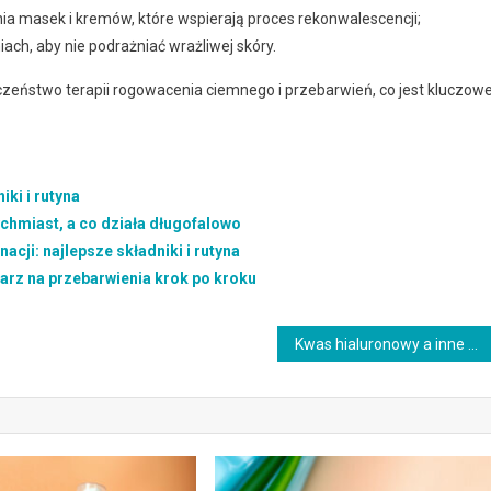
ia masek i kremów, które wspierają proces rekonwalescencji;
ch, aby nie podrażniać wrażliwej skóry.
zeństwo terapii rogowacenia ciemnego i przebarwień, co jest kluczow
ki i rutyna
chmiast, a co działa długofalowo
cji: najlepsze składniki i rutyna
warz na przebarwienia krok po kroku
Kwas hialuronowy a inne składniki: jak łączyć i nie podrażnić