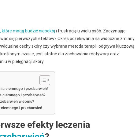
, które mogą budzić niepokój
i frustrację u wielu osób. Zaczynając
ziewać się pierwszych efektów? Okres oczekiwania na widoczne zmiany
ndywidualne cechy skóry czy wybrana metoda terapii, odgrywa kluczową
kreślonym czasie, jest istotne dla zachowania motywacji oraz
u w pielęgnacji skóry.
ia ciemnego i przebarwień?
a ciemnego i przebarwień?
przebarwień w domu?
 ciemnego i przebarwień
rwsze efekty leczenia
rzebarwień
?