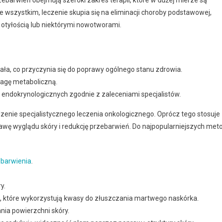
barwień obejmują szeroki zakres terapii, które w dużej mierze są
 wszystkim, leczenie skupia się na eliminacji choroby podstawowej,
 otyłością lub niektórymi nowotworami.
ła, co przyczynia się do poprawy ogólnego stanu zdrowia.
wagę metaboliczną.
endokrynologicznych zgodnie z zaleceniami specjalistów.
ie specjalistycznego leczenia onkologicznego. Oprócz tego stosuje
awę wyglądu skóry i redukcję przebarwień. Do najpopularniejszych met
barwienia
.
.
y.
ne, które wykorzystują kwasy do złuszczania martwego naskórka.
ia powierzchni skóry.