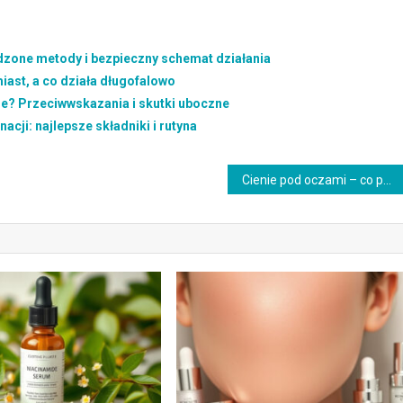
dzone metody i bezpieczny schemat działania
ast, a co działa długofalowo
zne? Przeciwwskazania i skutki uboczne
cji: najlepsze składniki i rutyna
Cienie pod oczami – co pomaga natychmiast, a co działa długofalowo