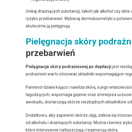
Unikaj drażniących substancji, takich jak alkohol czy sil
ryzyko przebarwień. Wybieraj dermokosmetyki o potwierdz
skutecznie ją pielęgnują.
Pielęgnacja skóry podrażn
przebarwień
Pielęgnacja skóry podrażnionej po depilacji
jest niezb
podrażnień warto stosować składniki wspomagające regen
Pantenol działa kojąco i nawilża skórę, a jego właściwośc
łagodzących, wspomaga gojenie oraz zmniejsza uczucie dys
awokado, dostarczają skórze niezbędnych składników odż
Dodatkowo, aby zapewnić skórze ulgę, zaleca się stoso
od alkoholu i drażniących substancji. Można również wyko
które intensywnie natłuszczają i regenerują skórę.