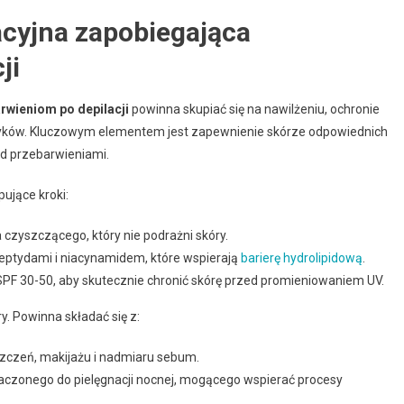
acyjna zapobiegająca
ji
rwieniom po depilacji
powinna skupiać się na nawilżeniu, ochronie
yków. Kluczowym elementem jest zapewnienie skórze odpowiednich
ed przebarwieniami.
ujące kroki:
 czyszczącego, który nie podrażni skóry.
eptydami i niacynamidem, które wspierają
barierę hydrolipidową
.
 SPF 30-50, aby skutecznie chronić skórę przed promieniowaniem UV.
. Powinna składać się z:
szczeń, makijażu i nadmiaru sebum.
czonego do pielęgnacji nocnej, mogącego wspierać procesy