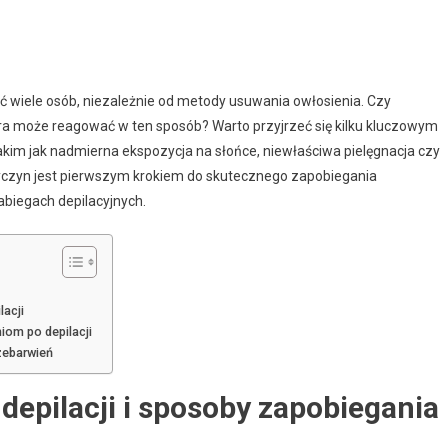
ąć wiele osób, niezależnie od metody usuwania owłosienia. Czy
kóra może reagować w ten sposób? Warto przyjrzeć się kilku kluczowym
akim jak nadmierna ekspozycja na słońce, niewłaściwa pielęgnacja czy
zyczyn jest pierwszym krokiem do skutecznego zapobiegania
abiegach depilacyjnych.
lacji
iom po depilacji
rzebarwień
depilacji i sposoby zapobiegania