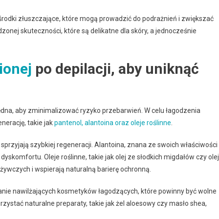
ne środki złuszczające, które mogą prowadzić do podrażnień i zwiększać
onej skuteczności, które są delikatne dla skóry, a jednocześnie
ionej
po depilacji, aby uniknąć
ędna, aby zminimalizować ryzyko przebarwień. W celu łagodzenia
erację, takie jak
pantenol, alantoina oraz oleje roślinne
.
i sprzyjają szybkiej regeneracji. Alantoina, znana ze swoich właściwości
komfortu. Oleje roślinne, takie jak olej ze słodkich migdałów czy olej
ywczych i wspierają naturalną barierę ochronną.
wanie nawilżających kosmetyków łagodzących, które powinny być wolne
rzystać naturalne preparaty, takie jak żel aloesowy czy masło shea,