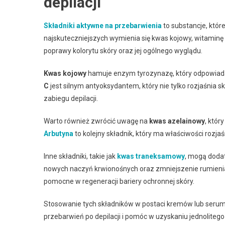
depilacji
Składniki aktywne na przebarwienia
to substancje, któr
najskuteczniejszych wymienia się kwas kojowy, witaminę C
poprawy kolorytu skóry oraz jej ogólnego wyglądu.
Kwas kojowy
hamuje enzym tyrozynazę, który odpowiada 
C
jest silnym antyoksydantem, który nie tylko rozjaśnia s
zabiegu depilacji.
Warto również zwrócić uwagę na
kwas azelainowy
, któr
Arbutyna
to kolejny składnik, który ma właściwości rozja
Inne składniki, takie jak
kwas traneksamowy
, mogą doda
nowych naczyń krwionośnych oraz zmniejszenie rumien
pomocne w regeneracji bariery ochronnej skóry.
Stosowanie tych składników w postaci kremów lub serum 
przebarwień po depilacji i pomóc w uzyskaniu jednolitego 