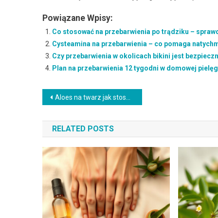
Powiązane Wpisy:
Co stosować na przebarwienia po trądziku – spraw
Cysteamina na przebarwienia – co pomaga natychmi
Czy przebarwienia w okolicach bikini jest bezpiec
Plan na przebarwienia 12 tygodni w domowej pielęgna
Nawigacja
Aloes na twarz jak stosować: przyczyny, objawy i skuteczne rozwiązania (z czym łączyć: pantenol na twarz)
wpisu
RELATED POSTS