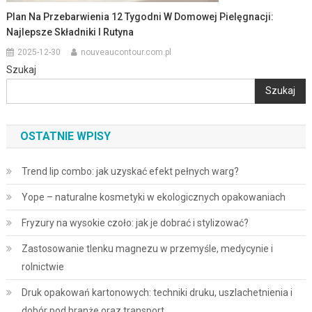
Plan Na Przebarwienia 12 Tygodni W Domowej Pielęgnacji:
Najlepsze Składniki I Rutyna
2025-12-30
nouveaucontour.com.pl
Szukaj
Szukaj
OSTATNIE WPISY
Trend lip combo: jak uzyskać efekt pełnych warg?
Yope – naturalne kosmetyki w ekologicznych opakowaniach
Fryzury na wysokie czoło: jak je dobrać i stylizować?
Zastosowanie tlenku magnezu w przemyśle, medycynie i
rolnictwie
Druk opakowań kartonowych: techniki druku, uszlachetnienia i
dobór pod branże oraz transport