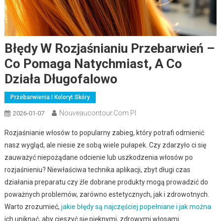
Błędy W Rozjaśnianiu Przebarwień –
Co Pomaga Natychmiast, A Co
Działa Długofalowo
Przebarwienia I Koloryt Skóry
Nouveaucontour.com.pl
2026-01-07
Rozjaśnianie włosów to popularny zabieg, który potrafi odmienić
nasz wygląd, ale niesie ze sobą wiele pułapek. Czy zdarzyło ci się
zauważyć niepożądane odcienie lub uszkodzenia włosów po
rozjaśnieniu? Niewłaściwa technika aplikacji, zbyt długi czas
działania preparatu czy źle dobrane produkty mogą prowadzić do
poważnych problemów, zarówno estetycznych, jak i zdrowotnych.
Warto zrozumieć,
jakie błędy są najczęściej popełniane i jak można
ich uniknąć, aby cieszyć się pięknymi, zdrowymi włosami.