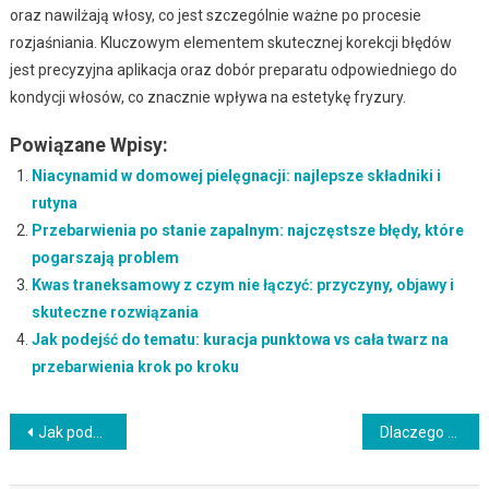
oraz nawilżają włosy, co jest szczególnie ważne po procesie
rozjaśniania. Kluczowym elementem skutecznej korekcji błędów
jest precyzyjna aplikacja oraz dobór preparatu odpowiedniego do
kondycji włosów, co znacznie wpływa na estetykę fryzury.
Powiązane Wpisy:
Niacynamid w domowej pielęgnacji: najlepsze składniki i
rutyna
Przebarwienia po stanie zapalnym: najczęstsze błędy, które
pogarszają problem
Kwas traneksamowy z czym nie łączyć: przyczyny, objawy i
skuteczne rozwiązania
Jak podejść do tematu: kuracja punktowa vs cała twarz na
przebarwienia krok po kroku
Nawigacja
Jak podejść do tematu: kwas traneksamowy jak stosować krok po kroku
Dlaczego przebarwienia wracają – co działa najszybciej, a co wymaga czasu
wpisu