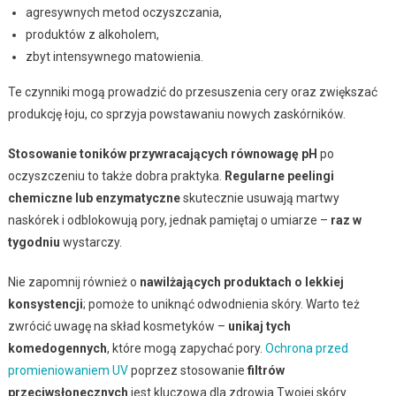
agresywnych metod oczyszczania,
produktów z alkoholem,
zbyt intensywnego matowienia.
Te czynniki mogą prowadzić do przesuszenia cery oraz zwiększać
produkcję łoju, co sprzyja powstawaniu nowych zaskórników.
Stosowanie toników przywracających równowagę pH
po
oczyszczeniu to także dobra praktyka.
Regularne peelingi
chemiczne lub enzymatyczne
skutecznie usuwają martwy
naskórek i odblokowują pory, jednak pamiętaj o umiarze –
raz w
tygodniu
wystarczy.
Nie zapomnij również o
nawilżających produktach o lekkiej
konsystencji
; pomoże to uniknąć odwodnienia skóry. Warto też
zwrócić uwagę na skład kosmetyków –
unikaj tych
komedogennych
, które mogą zapychać pory.
Ochrona przed
promieniowaniem UV
poprzez stosowanie
filtrów
przeciwsłonecznych
jest kluczowa dla zdrowia Twojej skóry.