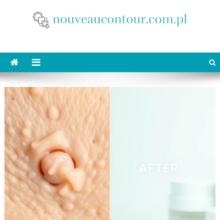
Skip
to
content
nouveaucontour.com.pl
makijaż Poznań