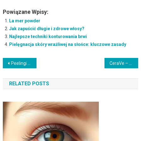
Powiązane Wpisy:
La mer powder
Jak zapuścić długie i zdrowe włosy?
Najlepsze techniki konturowania brwi
Pielęgnacja skóry wrażliwej na słońce: kluczowe zasady
Nawigacja
Peelingi migdałowe – działanie, korzyści i pielęgnacja po zabiegu
CeraVe – amerykańska marka kosmetyków dla zdrowej skóry
wpisu
RELATED POSTS