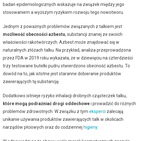
badań epidemiologicznych wskazuje na związek między jego
stosowaniem a wyższym ryzykiem rozwoju tego nowotworu.
Jednym z poważnych problemów związanych z talkiem jest
możliwość obecności azbestu
, substancji znanej ze swoich
właściwości rakotwórczych. Azbest może znajdować się w
naturalnych złóżach talku. Na przykład, analiza przeprowadzona
przez FDA w 2019 roku wykazała, że w dziewięciu na czterdzieści
trzy testowane butelki pudru stwierdzono obecność azbestu. To
dowód na to, jak istotne jest staranne dobieranie produktów
zawierających tę substancję.
Dodatkowo istnieje ryzyko inhalacji drobnych cząsteczek talku,
które mogą podrażniać drogi oddechowe
i prowadzić do różnych
problemów zdrowotnych. W związku z tym
eksperci
zalecają
unikanie używania produktów zawierających talk w okolicach
narządów płciowych oraz do codziennej
higieny
.