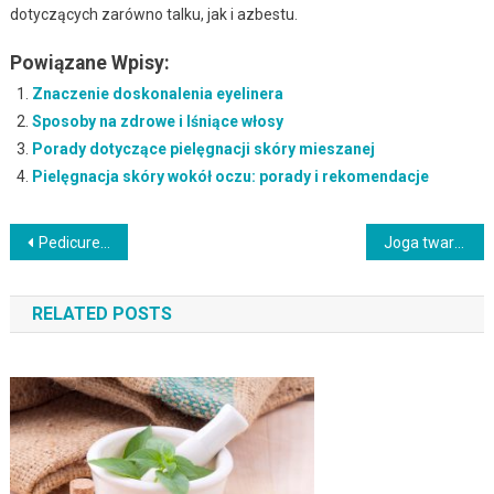
dotyczących zarówno talku, jak i azbestu.
Powiązane Wpisy:
Znaczenie doskonalenia eyelinera
Sposoby na zdrowe i lśniące włosy
Porady dotyczące pielęgnacji skóry mieszanej
Pielęgnacja skóry wokół oczu: porady i rekomendacje
Nawigacja
Pedicure kosmetyczny: Co warto wiedzieć o zabiegu i jego korzyściach?
Joga twarzy: naturalna metoda na młodszy wygląd i zdrową skórę
wpisu
RELATED POSTS