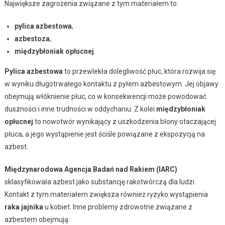
Największe zagrożenia związane z tym materiałem to:
pylica azbestowa
,
azbestoza
,
międzybłoniak opłucnej
.
Pylica azbestowa
to przewlekła dolegliwość płuc, która rozwija się
w wyniku długotrwałego kontaktu z pyłem azbestowym. Jej objawy
obejmują włóknienie płuc, co w konsekwencji może powodować
duszności i inne trudności w oddychaniu. Z kolei
międzybłoniak
opłucnej
to nowotwór wynikający z uszkodzenia błony otaczającej
płuca, a jego wystąpienie jest ściśle powiązane z ekspozycją na
azbest.
Międzynarodowa Agencja Badań nad Rakiem (IARC)
sklasyfikowała azbest jako substancję rakotwórczą dla ludzi.
Kontakt z tym materiałem zwiększa również ryzyko wystąpienia
raka jajnika
u kobiet. Inne problemy zdrowotne związane z
azbestem obejmują: