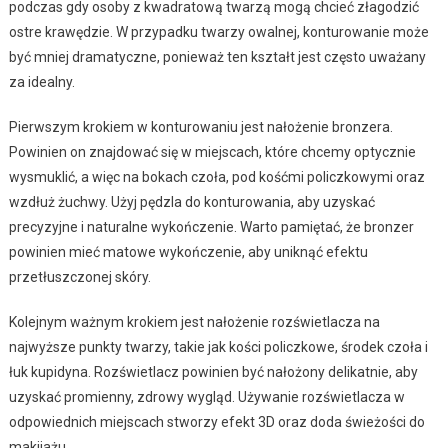
podczas gdy osoby z kwadratową twarzą mogą chcieć złagodzić
ostre krawędzie. W przypadku twarzy owalnej, konturowanie może
być mniej dramatyczne, ponieważ ten kształt jest często uważany
za idealny.
Pierwszym krokiem w konturowaniu jest nałożenie bronzera.
Powinien on znajdować się w miejscach, które chcemy optycznie
wysmuklić, a więc na bokach czoła, pod kośćmi policzkowymi oraz
wzdłuż żuchwy. Użyj pędzla do konturowania, aby uzyskać
precyzyjne i naturalne wykończenie. Warto pamiętać, że bronzer
powinien mieć matowe wykończenie, aby uniknąć efektu
przetłuszczonej skóry.
Kolejnym ważnym krokiem jest nałożenie rozświetlacza na
najwyższe punkty twarzy, takie jak kości policzkowe, środek czoła i
łuk kupidyna. Rozświetlacz powinien być nałożony delikatnie, aby
uzyskać promienny, zdrowy wygląd. Używanie rozświetlacza w
odpowiednich miejscach stworzy efekt 3D oraz doda świeżości do
makijażu.