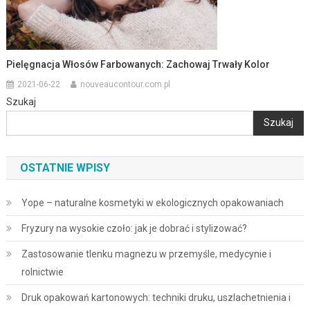
Pielęgnacja Włosów Farbowanych: Zachowaj Trwały Kolor
2021-06-22
nouveaucontour.com.pl
Szukaj
Szukaj
OSTATNIE WPISY
Yope – naturalne kosmetyki w ekologicznych opakowaniach
Fryzury na wysokie czoło: jak je dobrać i stylizować?
Zastosowanie tlenku magnezu w przemyśle, medycynie i
rolnictwie
Druk opakowań kartonowych: techniki druku, uszlachetnienia i