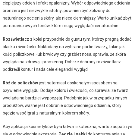
cieplejszy odcień i efekt opalenizny. Wybór odpowiedniego odcienia
bronzera jest niezwykle istotny; powinien być zbliżony do
naturalnego odcienia skóry, ale nieco ciemniejszy. Warto unikać zbyt
pomarańczowych tonów, które mogą wyglądać nienaturalnie.
Rozświetlacz
z kolei przypadnie do gustu tym, którzy pragną dodać
blasku i świeżości. Nakładany na wybrane partie twarzy, takie jak
kości policzkowe, łuk brwiowy czy grzbiet nosa, sprawia, że skóra
wygląda na zdrową i promienną. Dobrze dobrany rozświetlacz
podkreśli kontur i nada cele elegancki wygląd.
Róż do policzków
jest natomiast doskonałym sposobem na
ożywienie wyglądu. Dodaje koloru i świeżości, co sprawia, że twarz
wygląda na bardziej wypoczętą. Podobnie jak w przypadku innych
produktów, ważne jest dobranie odpowiedniego odcienia, który
będzie współgrał z naturalnym kolorem skóry.
Aby aplikacja kosmetyków była łatwa i skuteczna, warto zaopatrzyć
się w odpowiednie akcesoria.
Pędzle i gąbki
do konturowania są