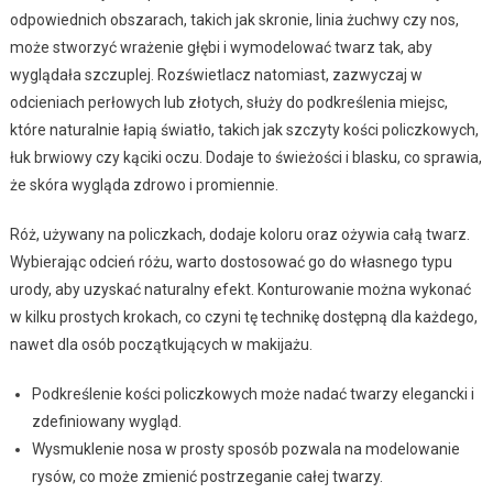
odpowiednich obszarach, takich jak skronie, linia żuchwy czy nos,
może stworzyć wrażenie głębi i wymodelować twarz tak, aby
wyglądała szczuplej. Rozświetlacz natomiast, zazwyczaj w
odcieniach perłowych lub złotych, służy do podkreślenia miejsc,
które naturalnie łapią światło, takich jak szczyty kości policzkowych,
łuk brwiowy czy kąciki oczu. Dodaje to świeżości i blasku, co sprawia,
że skóra wygląda zdrowo i promiennie.
Róż, używany na policzkach, dodaje koloru oraz ożywia całą twarz.
Wybierając odcień różu, warto dostosować go do własnego typu
urody, aby uzyskać naturalny efekt. Konturowanie można wykonać
w kilku prostych krokach, co czyni tę technikę dostępną dla każdego,
nawet dla osób początkujących w makijażu.
Podkreślenie kości policzkowych może nadać twarzy elegancki i
zdefiniowany wygląd.
Wysmuklenie nosa w prosty sposób pozwala na modelowanie
rysów, co może zmienić postrzeganie całej twarzy.