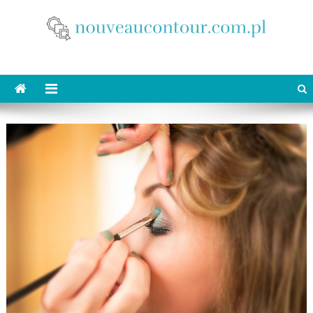
Skip
to
content
nouveaucontour.com.pl
makijaż Poznań