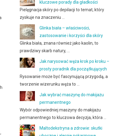
kluczowe porady dla gładkości
Pielęgnacja skóry po depilacji to temat, który
zyskuje na znaczeniu …
a
Glinka biała – właściwości,
zastosowanie i korzyści dla skóry
Glinka biała, znana również jako kaolin, to
prawdziwy skarb natury, …
Jak narysować węża krok po kroku –
prosty poradnik dla początkujących
Rysowanie może być fascynującą przygodą, a
tworzenie wizerunku węża to …
ch
Jak wybrać maszynę do makijażu
permanentnego
Wybór odpowiedniej maszyny do makijażu
permanentnego to kluczowa decyzja, która …
Maltodekstryna a zdrowie: skutki
,
uboczne i alergie pokarmowe