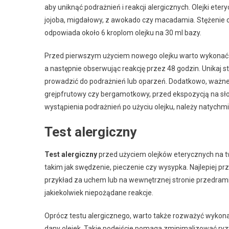
aby uniknąć podrażnień i reakcji alergicznych. Olejki et
jojoba, migdałowy, z awokado czy macadamia. Stężenie o
odpowiada około 6 kroplom olejku na 30 ml bazy.
Przed pierwszym użyciem nowego olejku warto wykonać te
a następnie obserwując reakcję przez 48 godzin. Unikaj 
prowadzić do podrażnień lub oparzeń. Dodatkowo, ważne j
grejpfrutowy czy bergamotkowy, przed ekspozycją na sł
wystąpienia podrażnień po użyciu olejku, należy natychm
Test alergiczny
Test alergiczny
przed użyciem olejków eterycznych na t
takim jak swędzenie, pieczenie czy wysypka. Najlepiej prz
przykład za uchem lub na wewnętrznej stronie przedramie
jakiekolwiek niepożądane reakcje.
Oprócz testu alergicznego, warto także rozważyć wykona
dany olejek. Takie podejście pomaga zminimalizować ryz