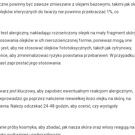
eryczne powinny być zawsze zmieszane z olejami bazowymi, takimi jak ol
lejków eterycznych do twarzy nie powinno przekraczać 1%, co
st alergiczny, nakładając rozcieńczony olejek na mały fragment skóry
stosowania olejków w ich nierozcieńczonej formie, ponieważ mogą one
est, aby nie stosować olejków fototoksycznych, takich jak cytrynowy,
ońce, aby zminimalizować ryzyko powstania przebarwień. W przypadku
iast zaprzestać jego stosowania.
warz jest kluczowy, aby zapobiec ewentualnym reakcjom alergicznym,
eprowadzić go poprzez nałożenie niewielkiej ilości olejku na skórę, na
nia. Należy odczekać 24-48 godzin, aby ocenić, czy wystąpiły
nie próby kosmyka, aby zbadać, jak nasza skóra oraz włosy reagują na
yko podrażnień i nadwrażliwości.