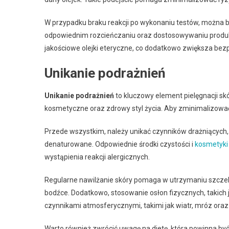
W przypadku braku reakcji po wykonaniu testów, można be
odpowiednim rozcieńczaniu oraz dostosowywaniu produk
jakościowe olejki eteryczne, co dodatkowo zwiększa bez
Unikanie podrażnień
Unikanie podrażnień
to kluczowy element pielęgnacji s
kosmetyczne oraz zdrowy styl życia. Aby zminimalizowa
Przede wszystkim, należy unikać czynników drażniących,
denaturowane. Odpowiednie środki czystości i
kosmetyki 
wystąpienia reakcji alergicznych.
Regularne nawilżanie skóry pomaga w utrzymaniu szczelno
bodźce. Dodatkowo, stosowanie osłon fizycznych, takich j
czynnikami atmosferycznymi, takimi jak wiatr, mróz ora
Warto również zwrócić uwagę na dietę, która powinna by