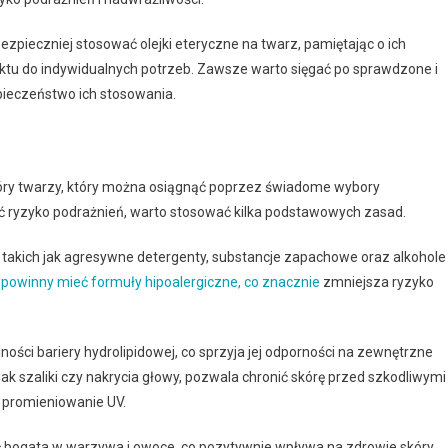
zpieczniej stosować olejki eteryczne na twarz, pamiętając o ich
tu do indywidualnych potrzeb. Zawsze warto sięgać po sprawdzone i
pieczeństwo ich stosowania.
kóry twarzy, który można osiągnąć poprzez świadome wybory
ć ryzyko podrażnień, warto stosować kilka podstawowych zasad.
 takich jak agresywne detergenty, substancje zapachowe oraz alkohole
powinny mieć formuły hipoalergiczne, co znacznie
zmniejsza ryzyko
ści bariery hydrolipidowej, co sprzyja jej odporności na zewnętrzne
ak szaliki czy nakrycia głowy, pozwala chronić skórę przed szkodliwymi
z promieniowanie UV.
ć bogata w warzywa i owoce, co pozytywnie wpływa na zdrowie skóry.