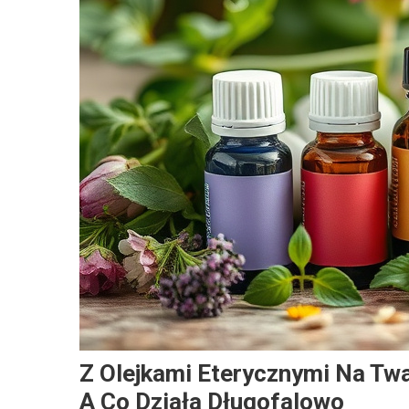
Z Olejkami Eterycznymi Na Tw
A Co Działa Długofalowo