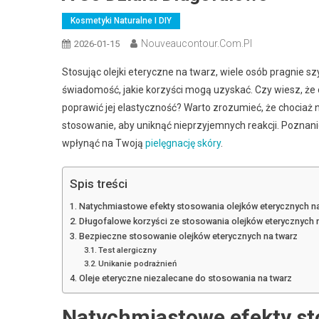
Kosmetyki Naturalne I DIY
Nouveaucontour.com.pl
2026-01-15
Stosując olejki eteryczne na twarz, wiele osób pragnie 
świadomość, jakie korzyści mogą uzyskać. Czy wiesz, że o
poprawić jej elastyczność? Warto zrozumieć, że chociaż 
stosowanie, aby uniknąć nieprzyjemnych reakcji. Poznan
wpłynąć na Twoją
pielęgnację skóry
.
Spis treści
Natychmiastowe efekty stosowania olejków eterycznych na
Długofalowe korzyści ze stosowania olejków eterycznych 
Bezpieczne stosowanie olejków eterycznych na twarz
Test alergiczny
Unikanie podrażnień
Oleje eteryczne niezalecane do stosowania na twarz
Natychmiastowe efekty st