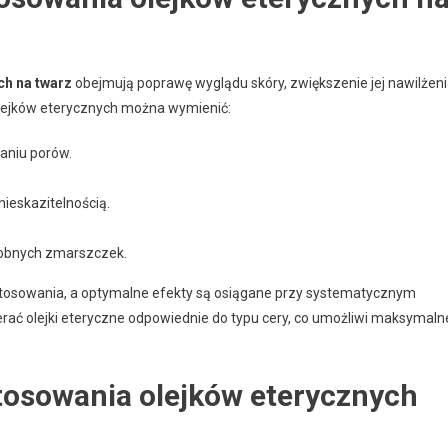
ch na twarz
obejmują poprawę wyglądu skóry, zwiększenie jej nawilżen
olejków eterycznych można wymienić:
aniu porów.
nieskazitelnością.
robnych zmarszczek.
h stosowania, a optymalne efekty są osiągane przy systematycznym
erać olejki eteryczne odpowiednie do typu cery, co umożliwi maksymaln
tosowania olejków eterycznych