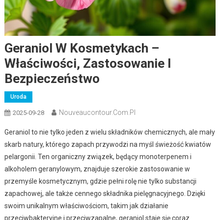
Geraniol W Kosmetykach –
Właściwości, Zastosowanie I
Bezpieczeństwo
Uroda
Nouveaucontour.com.pl
2025-09-28
Geraniol to nie tylko jeden z wielu składników chemicznych, ale mały
skarb natury, którego zapach przywodzi na myśl świeżość kwiatów
pelargonii. Ten organiczny związek, będący monoterpenem i
alkoholem geranylowym, znajduje szerokie zastosowanie w
przemyśle kosmetycznym, gdzie pełni rolę nie tylko substancji
zapachowej, ale także cennego składnika pielęgnacyjnego. Dzięki
swoim unikalnym właściwościom, takim jak działanie
przeciwbakteryjne i przeciwzapalne, geraniol staje się coraz