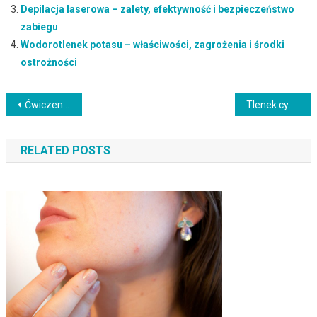
Depilacja laserowa – zalety, efektywność i bezpieczeństwo
zabiegu
Wodorotlenek potasu – właściwości, zagrożenia i środki
ostrożności
Nawigacja
Ćwiczenia na pośladki: jak wzmocnić i ujędrnić mięśnie?
Tlenek cynku w kosmetykach – właściwości, zastosowanie i bezpieczeństwo
wpisu
RELATED POSTS