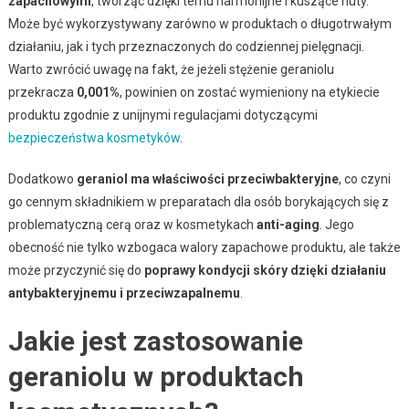
zapachowymi
, tworząc dzięki temu harmonijne i kuszące nuty.
Może być wykorzystywany zarówno w produktach o długotrwałym
działaniu, jak i tych przeznaczonych do codziennej pielęgnacji.
Warto zwrócić uwagę na fakt, że jeżeli stężenie geraniolu
przekracza
0,001%
, powinien on zostać wymieniony na etykiecie
produktu zgodnie z unijnymi regulacjami dotyczącymi
bezpieczeństwa kosmetyków
.
Dodatkowo
geraniol ma właściwości przeciwbakteryjne
, co czyni
go cennym składnikiem w preparatach dla osób borykających się z
problematyczną cerą oraz w kosmetykach
anti-aging
. Jego
obecność nie tylko wzbogaca walory zapachowe produktu, ale także
może przyczynić się do
poprawy kondycji skóry dzięki działaniu
antybakteryjnemu i przeciwzapalnemu
.
Jakie jest zastosowanie
geraniolu w produktach