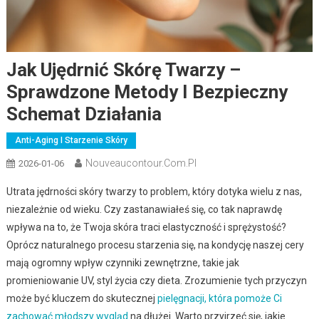
Jak Ujędrnić Skórę Twarzy –
Sprawdzone Metody I Bezpieczny
Schemat Działania
Anti-Aging I Starzenie Skóry
Nouveaucontour.com.pl
2026-01-06
Utrata jędrności skóry twarzy to problem, który dotyka wielu z nas,
niezależnie od wieku. Czy zastanawiałeś się, co tak naprawdę
wpływa na to, że Twoja skóra traci elastyczność i sprężystość?
Oprócz naturalnego procesu starzenia się, na kondycję naszej cery
mają ogromny wpływ czynniki zewnętrzne, takie jak
promieniowanie UV, styl życia czy dieta. Zrozumienie tych przyczyn
może być kluczem do skutecznej
pielęgnacji, która pomoże Ci
zachować młodszy wygląd
na dłużej. Warto przyjrzeć się, jakie