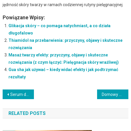
jędrność skóry twarzy w ramach codziennej rutyny pielęgnacyjnej.
Powiązane Wpisy:
Glikacja skóry – co pomaga natychmiast, a co działa
długofalowo
Thiamidol na przebarwienia: przyczyny, objawy i skuteczne
rozwiązania
Masaż twarzy efekty: przyczyny, objawy i skuteczne
rozwiązania (z czym łączyć: Pielęgnacja skóry wrażliwej)
Gua sha jak używać – kiedy widać efekty i jak podtrzymać
rezultaty
Nawigacja
Serum do twarzy dla mężczyzn a inne składniki: jak łączyć i nie podrażnić (z czym łączyć: pielęgnacja skóry)
Domowy okład na oparzenie słoneczne – co pomaga natychmiast, a co działa długofalowo
wpisu
RELATED POSTS