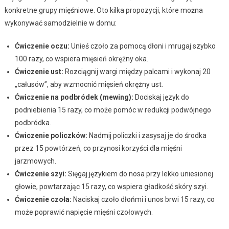
konkretne grupy mięśniowe. Oto kilka propozycji, które można
wykonywać samodzielnie w domu:
Ćwiczenie oczu:
Unieś czoło za pomocą dłoni i mrugaj szybko
100 razy, co wspiera mięsień okrężny oka.
Ćwiczenie ust:
Rozciągnij wargi między palcami i wykonaj 20
„całusów”, aby wzmocnić mięsień okrężny ust.
Ćwiczenie na podbródek (mewing):
Dociskaj język do
podniebienia 15 razy, co może pomóc w redukcji podwójnego
podbródka.
Ćwiczenie policzków:
Nadmij policzki i zasysaj je do środka
przez 15 powtórzeń, co przynosi korzyści dla mięśni
jarzmowych.
Ćwiczenie szyi:
Sięgaj językiem do nosa przy lekko uniesionej
głowie, powtarzając 15 razy, co wspiera gładkość skóry szyi.
Ćwiczenie czoła:
Naciskaj czoło dłońmi i unos brwi 15 razy, co
może poprawić napięcie mięśni czołowych.