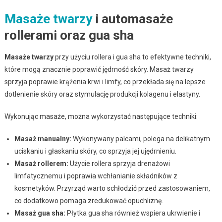
Masaże twarzy
i automasaże
rollerami oraz gua sha
Masaże twarzy
przy użyciu rollera i gua sha to efektywne techniki,
które mogą znacznie poprawić jędrność skóry. Masaż twarzy
sprzyja poprawie krążenia krwi i limfy, co przekłada się na lepsze
dotlenienie skóry oraz stymulację produkcji kolagenu i elastyny.
Wykonując masaże, można wykorzystać następujące techniki:
Masaż manualny:
Wykonywany palcami, polega na delikatnym
uciskaniu i głaskaniu skóry, co sprzyja jej ujędrnieniu.
Masaż rollerem:
Użycie rollera sprzyja drenażowi
limfatycznemu i poprawia wchłanianie składników z
kosmetyków. Przyrząd warto schłodzić przed zastosowaniem,
co dodatkowo pomaga zredukować opuchliznę.
Masaż gua sha:
Płytka gua sha również wspiera ukrwienie i