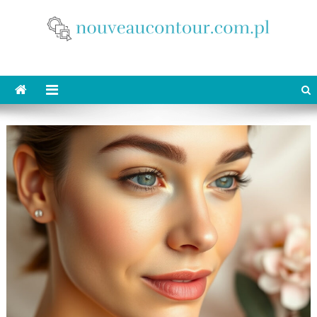
Skip
to
content
nouveaucontour.com.pl
makijaż Poznań