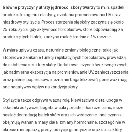
Główne przyczyny utraty jędrności skóry twarzy
to m.in. spadek
produkcji kolagenu i elastyny, działania promieniowania UV oraz
niezdrowy styl życia. Proces starzenia się skóry zaczyna się około
25. roku życia, gdy aktywność fibroblastów, które odpowiadają za
produkcję tych białek, zaczyna maleć średnio o 1% rocznie.
W miarę upływu czasu, naturalne zmiany biologiczne, takie jak
stopniowe zanikanie funkcji replikacyjnych fibroblastów, prowadzą
do osłabienia struktury skóry. Dodatkowo, czynników zewnętrznych,
jak nadmierna ekspozycja na promieniowanie UV, zanieczyszczenia
oraz palenie papierosów, można nie bagatelizować, ponieważ mają
one negatywny wpływ na kondycję skóry.
Styl życia także odgrywa ważną rolę. Niewłaściwa dieta, uboga w
składniki odżywcze, bogata w cukry proste i tłuszcze trans, może
nasilać degradację białek skóry oraz ich wiotczenie. Inne czynniki
obejmują wahania masy ciała, zmiany hormonalne, szczególnie w
okresie menopauzy, predyspozycje genetyczne oraz stres, który