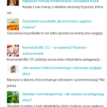
Najlepsze metody modelowania i utrwalania fryzur
Każda z nas marzy o idealnie ułożonej fryzurze, która
nie …
Ćwiczenia na pośladki: jak wzmocnić i ujędrnić
mięśnie?
Ćwiczenia na pośladki to nie tylko sposób na estetyczny wygląd,
…
Kosmetyki BB i CC – co wybierać? Różnice i
zastosowanie
Kosmetyki BB i CC zdobyły serca wielu miłośników pielęgnacji i …
Jak uzyskać efekt promiennego i zdrowego wyglądu
skóry
Marzysz o skórze, która emanuje zdrowiem i promiennością? Nie
jesteś …
Skwalan i komedogenność: Jak wpływa na pielęgnację
skóry?
Skwalan to jeden z tych składników, które zyskują coraz większą