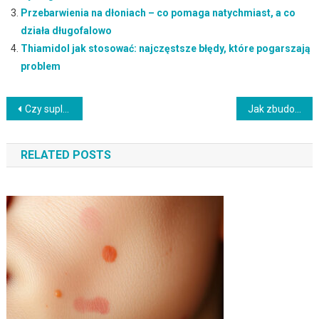
Przebarwienia na dłoniach – co pomaga natychmiast, a co
działa długofalowo
Thiamidol jak stosować: najczęstsze błędy, które pogarszają
problem
Nawigacja
Czy suplementy na przebarwienia jest bezpieczne? Przeciwwskazania i skutki uboczne
Jak zbudować rutynę na przebarwienia – kiedy lepiej skonsultować specjalistę
wpisu
RELATED POSTS