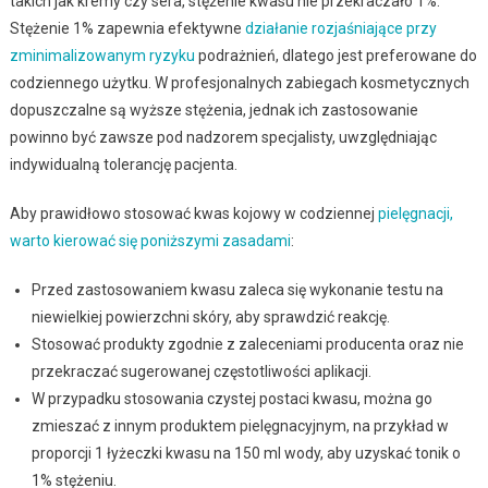
takich jak kremy czy sera, stężenie kwasu nie przekraczało 1%.
Stężenie 1% zapewnia efektywne
działanie rozjaśniające przy
zminimalizowanym ryzyku
podrażnień, dlatego jest preferowane do
codziennego użytku. W profesjonalnych zabiegach kosmetycznych
dopuszczalne są wyższe stężenia, jednak ich zastosowanie
powinno być zawsze pod nadzorem specjalisty, uwzględniając
indywidualną tolerancję pacjenta.
Aby prawidłowo stosować kwas kojowy w codziennej
pielęgnacji,
warto kierować się poniższymi zasadami
:
Przed zastosowaniem kwasu zaleca się wykonanie testu na
niewielkiej powierzchni skóry, aby sprawdzić reakcję.
Stosować produkty zgodnie z zaleceniami producenta oraz nie
przekraczać sugerowanej częstotliwości aplikacji.
W przypadku stosowania czystej postaci kwasu, można go
zmieszać z innym produktem pielęgnacyjnym, na przykład w
proporcji 1 łyżeczki kwasu na 150 ml wody, aby uzyskać tonik o
1% stężeniu.