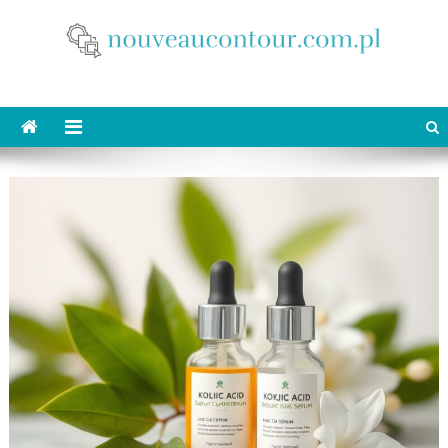
Skip
to
content
nouveaucontour.com.pl
makijaż Poznań