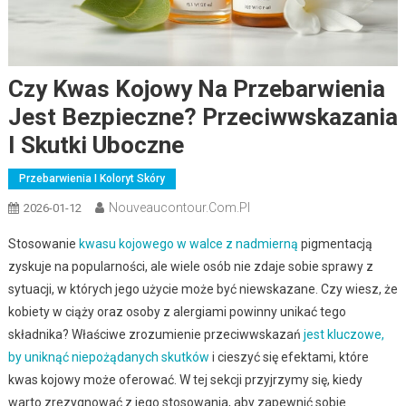
Czy Kwas Kojowy Na Przebarwienia
Jest Bezpieczne? Przeciwwskazania
I Skutki Uboczne
Przebarwienia I Koloryt Skóry
Nouveaucontour.com.pl
2026-01-12
Stosowanie
kwasu kojowego w walce z nadmierną
pigmentacją
zyskuje na popularności, ale wiele osób nie zdaje sobie sprawy z
sytuacji, w których jego użycie może być niewskazane. Czy wiesz, że
kobiety w ciąży oraz osoby z alergiami powinny unikać tego
składnika? Właściwe zrozumienie przeciwwskazań
jest kluczowe,
by uniknąć niepożądanych skutków
i cieszyć się efektami, które
kwas kojowy może oferować. W tej sekcji przyjrzymy się, kiedy
warto zrezygnować z jego stosowania, aby zapewnić sobie