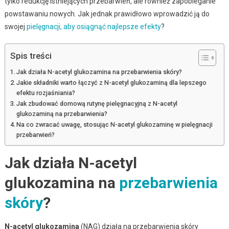
tylko redukcję istniejących przebarwień, ale również zapobieganie
powstawaniu nowych. Jak jednak prawidłowo wprowadzić ją do
swojej
pielęgnacji, aby osiągnąć najlepsze efekty
?
Spis treści
Jak działa N-acetyl glukozamina na przebarwienia skóry?
Jakie składniki warto łączyć z N-acetyl glukozaminą dla lepszego
efektu rozjaśniania?
Jak zbudować domową rutynę pielęgnacyjną z N-acetyl
glukozaminą na przebarwienia?
Na co zwracać uwagę, stosując N-acetyl glukozaminę w pielęgnacji
przebarwień?
Jak działa N-acetyl
glukozamina na
przebarwienia
skóry
?
N-acetyl glukozamina
(NAG) działa na przebarwienia skóry