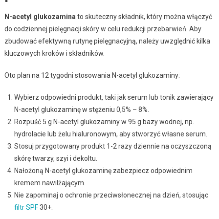
N-acetyl glukozamina
to skuteczny składnik, który można włączyć
do codziennej pielęgnacji skóry w celu redukcji przebarwień. Aby
zbudować efektywną rutynę pielęgnacyjną, należy uwzględnić kilka
kluczowych kroków i składników.
Oto plan na 12 tygodni stosowania N-acetyl glukozaminy:
Wybierz odpowiedni produkt, taki jak serum lub tonik zawierający
N-acetyl glukozaminę w stężeniu 0,5% – 8%.
Rozpuść 5 g N-acetyl glukozaminy w 95 g bazy wodnej, np.
hydrolacie lub żelu hialuronowym, aby stworzyć własne serum.
Stosuj przygotowany produkt 1-2 razy dziennie na oczyszczoną
skórę twarzy, szyi i dekoltu.
Nałożoną N-acetyl glukozaminę zabezpiecz odpowiednim
kremem nawilżającym.
Nie zapominaj o ochronie przeciwsłonecznej na dzień, stosując
filtr SPF
30+.