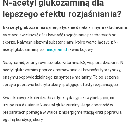
N-acetyl glukozaminą dla
lepszego efektu rozjaśniania?
N-acetyl glukozamina
synergistycznie działa z innymi składnikami,
co może zwiększyć efektywność rozjaśniania przebarwień na
skórze. Najważniejszymi substancjami, które warto łączyć z N-
acetyl glukozaminą, są
niacynamid
i kwas kojowy.
Niacynamid, znany również jako witamina B3, wspiera działanie N-
acetyl glukozaminy poprzez hamowanie aktywności tyrozynazy,
enzymu odpowiedzialnego za syntezę melaniny. To połączenie
sprzyja poprawie kolorytu skóry i potęguje efekty rozjaśniające.
Kwas kojowy z kolei działa antyoksydacyjnie i wybielająco, co
uzupełnia działanie N-acetyl glukozaminy. Jego obecność w
preparatach pomaga w walce z hiperpigmentacją oraz poprawia
ogólną kondycję skóry.