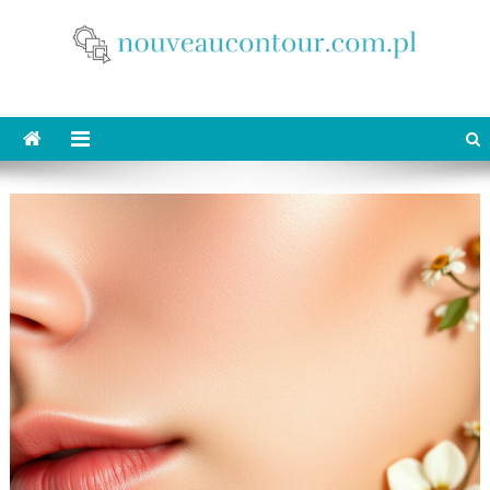
Skip
to
content
nouveaucontour.com.pl
makijaż Poznań