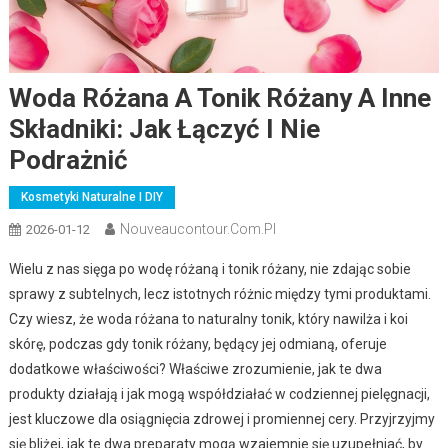
Woda Różana A Tonik Różany A Inne
Składniki: Jak Łączyć I Nie
Podrażnić
Kosmetyki Naturalne I DIY
Nouveaucontour.com.pl
2026-01-12
Wielu z nas sięga po wodę różaną i tonik różany, nie zdając sobie
sprawy z subtelnych, lecz istotnych różnic między tymi produktami.
Czy wiesz, że woda różana to naturalny tonik, który nawilża i koi
skórę, podczas gdy tonik różany, będący jej odmianą, oferuje
dodatkowe właściwości? Właściwe zrozumienie, jak te dwa
produkty działają i jak mogą współdziałać w codziennej pielęgnacji,
jest kluczowe dla osiągnięcia zdrowej i promiennej cery. Przyjrzyjmy
się bliżej, jak te dwa preparaty mogą wzajemnie się uzupełniać, by