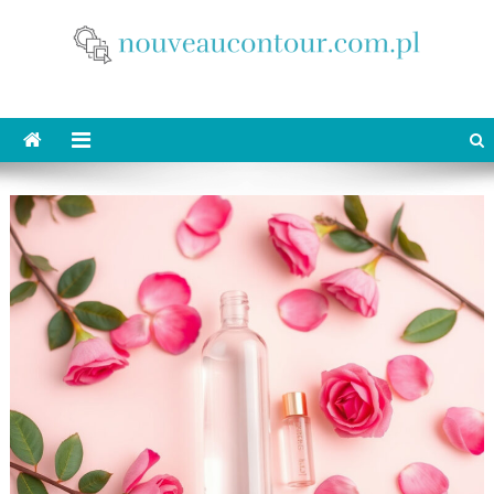
Skip
to
content
nouveaucontour.com.pl
makijaż Poznań