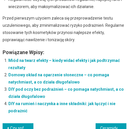
wieczorem, aby maksymalizować ich działanie.
Przed pierwszym użyciem zaleca się przeprowadzenie testu
uczuleniowego, aby zminimalizować ryzyko podrażnień. Regularne
stosowanie tych kosmetyków przynosi najlepsze efekty,
poprawiając nawilżenie i tonizację skóry.
Powiązane Wpisy:
Miód na twarz efekty – kiedy widać efekty i jak podtrzymać
rezultaty
Domowy okład na oparzenie słoneczne – co pomaga
natychmiast, a co działa długofalowo
DIY pod oczy bez podrażnień – co pomaga natychmiast, a co
działa długofalowo
DIY na rumień i naczynka a inne składniki: jak łączyć i nie
podrażnić
Nawigacja
Czy spf co to jest jest bezpieczne? Przeciwwskazania i skutki uboczne
Ceramidy – kiedy widać efekty i jak podtrzymać rezultaty