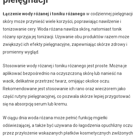
Łączenie wody różanej i toniku różanego
w codziennej pielęgnacji
skóry może przynieść wiele korzyści, poprawiając nawilżenie i
tonizowanie cery. Woda różana nawilża skórę, natomiast tonik
różany sprzyja jej tonizacji. Używanie obu produktów razem może
zwiększyć ich efekty pielęgnacyjne, zapewniając skórze zdrowy i
promienny wygląd.
Stosowanie wody różanej i toniku różanego jest proste. Można je
aplikować bezpośrednio na oczyszczoną skórę lub nanieść na
wacik, delikatnie przetrzeć twarz, omijając okolice oczu.
Rekomendowane jest stosowanie ich rano oraz wieczorem jako
część rutyny pielęgnacyjnej, co pozwala skórze lepiej przygotować
się na absorpcję serum lub kremu.
W ciągu dnia woda różana może pełnić funkcję mgiełki
odświeżającej, a także być używana do łagodzenia opuchlizny oczu
przez przyłożenie wskazanych płatków kosmetycznych zwilżonych