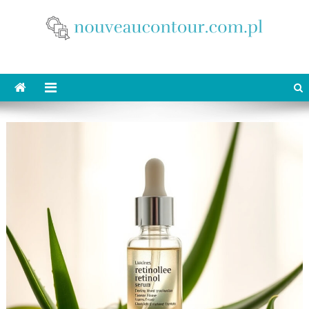
Skip
to
content
nouveaucontour.com.pl
makijaż Poznań