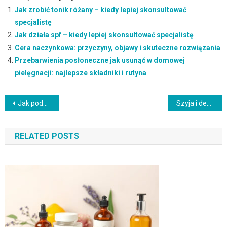
Jak zrobić tonik różany – kiedy lepiej skonsultować
specjalistę
Jak działa spf – kiedy lepiej skonsultować specjalistę
Cera naczynkowa: przyczyny, objawy i skuteczne rozwiązania
Przebarwienia posłoneczne jak usunąć w domowej
pielęgnacji: najlepsze składniki i rutyna
Nawigacja
Jak podejść do tematu: retinal z czym nie łączyć krok po kroku
Szyja i dekolt anti aging – kiedy widać efekty i jak podtrzymać rezultaty
wpisu
RELATED POSTS