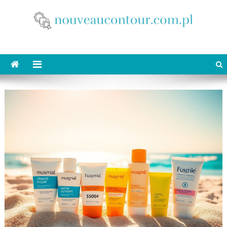
Skip
to
content
nouveaucontour.com.pl
makijaż Poznań