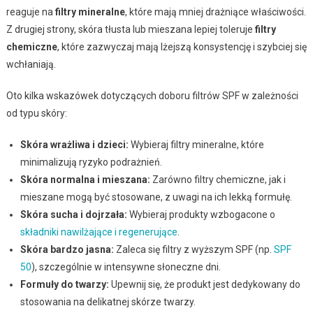
reaguje na
filtry mineralne
, które mają mniej drażniące właściwości.
Z drugiej strony, skóra tłusta lub mieszana lepiej toleruje
filtry
chemiczne
, które zazwyczaj mają lżejszą konsystencję i szybciej się
wchłaniają.
Oto kilka wskazówek dotyczących doboru filtrów SPF w zależności
od typu skóry:
Skóra wrażliwa i dzieci:
Wybieraj filtry mineralne, które
minimalizują ryzyko podrażnień.
Skóra normalna i mieszana:
Zarówno filtry chemiczne, jak i
mieszane mogą być stosowane, z uwagi na ich lekką formułę.
Skóra sucha i dojrzała:
Wybieraj produkty wzbogacone o
składniki nawilżające i regenerujące
.
Skóra bardzo jasna:
Zaleca się filtry z wyższym SPF (np.
SPF
50
), szczególnie w intensywne słoneczne dni.
Formuły do twarzy:
Upewnij się, że produkt jest dedykowany do
stosowania na delikatnej skórze twarzy.