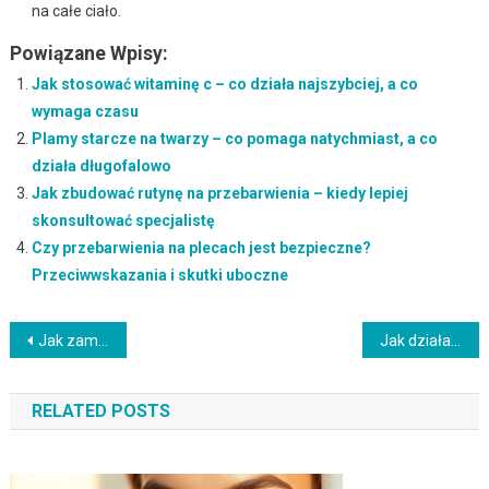
na całe ciało.
Powiązane Wpisy:
Jak stosować witaminę c – co działa najszybciej, a co
wymaga czasu
Plamy starcze na twarzy – co pomaga natychmiast, a co
działa długofalowo
Jak zbudować rutynę na przebarwienia – kiedy lepiej
skonsultować specjalistę
Czy przebarwienia na plecach jest bezpieczne?
Przeciwwskazania i skutki uboczne
Nawigacja
Jak zamknąć pory na twarzy – najczęstsze błędy i skuteczne alternatywy
Jak działa kwas azelainowy – najczęstsze błędy i skuteczne alternatywy
wpisu
RELATED POSTS