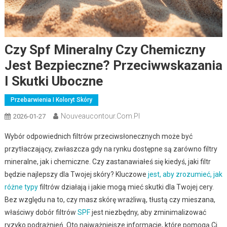
Czy Spf Mineralny Czy Chemiczny
Jest Bezpieczne? Przeciwwskazania
I Skutki Uboczne
Przebarwienia I Koloryt Skóry
Nouveaucontour.com.pl
2026-01-27
Wybór odpowiednich filtrów przeciwsłonecznych może być
przytłaczający, zwłaszcza gdy na rynku dostępne są zarówno filtry
mineralne, jak i chemiczne. Czy zastanawiałeś się kiedyś, jaki filtr
będzie najlepszy dla Twojej skóry? Kluczowe
jest, aby zrozumieć, jak
różne typy
filtrów działają i jakie mogą mieć skutki dla Twojej cery.
Bez względu na to, czy masz skórę wrażliwą, tłustą czy mieszana,
właściwy dobór filtrów
SPF
jest niezbędny, aby zminimalizować
ryzyko podrażnień. Oto najważniejsze informacje, które pomogą Ci