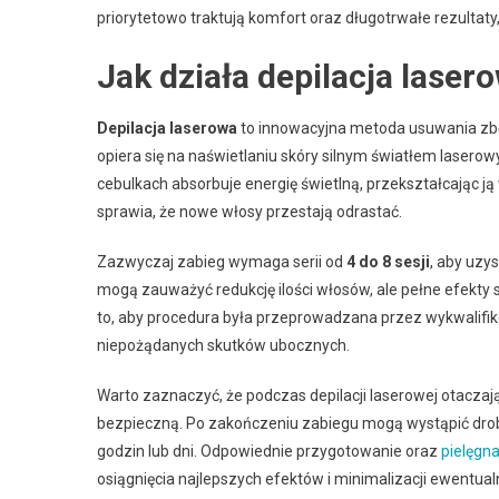
priorytetowo traktują komfort oraz długotrwałe rezulta
Jak działa depilacja laser
Depilacja laserowa
to innowacyjna metoda usuwania zbę
opiera się na naświetlaniu skóry silnym światłem lasero
cebulkach absorbuje energię świetlną, przekształcając j
sprawia, że nowe włosy przestają odrastać.
Zazwyczaj zabieg wymaga serii od
4 do 8 sesji
, aby uzy
mogą zauważyć redukcję ilości włosów, ale pełne efekty s
to, aby procedura była przeprowadzana przez wykwalifiko
niepożądanych skutków ubocznych.
Warto zaznaczyć, że podczas depilacji laserowej otaczaj
bezpieczną. Po zakończeniu zabiegu mogą wystąpić drobn
godzin lub dni. Odpowiednie przygotowanie oraz
pielęgna
osiągnięcia najlepszych efektów i minimalizacji ewentua