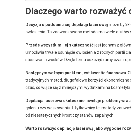
Dlaczego warto rozważyć d
Decyzja o poddaniu się depilacji laserowej
może być kl
owłosienia. Ta zaawansowana metoda ma wiele atutów 
Przede wszystkim, jej skuteczność
jest jednym z głów
umożliwia trwałe usunięcie owłosienia z różnych partii c
stosowania wosków. Dzięki temu oszczędzamy czas i up
Następnym ważnym punktem jest kwestia finansowa
. 
tradycyjnych metod, długofalowe korzyści ekonomiczne są 
czas, co wiąże się z mniejszymi wydatkami na kosmetyki o
Depilacja laserowa skutecznie niweluje problemy wra
goleniu czy woskowaniu. Użytkownicy tej metody zauważa
od nieestetycznych krost czy stanów zapalnych.
Warto rozważyć depilację laserową jako wygodne roz