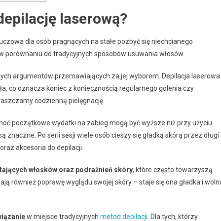
epilację laserową?
uczowa dla osób pragnących na stałe pozbyć się niechcianego
w porównaniu do tradycyjnych sposobów usuwania włosów.
nych argumentów przemawiających za jej wyborem. Depilacja laserowa
iała, co oznacza koniec z koniecznością regularnego golenia czy
raszczamy codzienną pielęgnację.
Choć początkowe wydatki na zabieg mogą być wyższe niż przy użyciu
znaczne. Po serii sesji wiele osób cieszy się gładką skórą przez długi
raz akcesoria do depilacji.
stających włosków oraz podrażnień skóry
, które często towarzyszą
ją również poprawę wyglądu swojej skóry – staje się ona gładka i woln
wiązanie
w miejsce tradycyjnych
metod depilacji
. Dla tych, którzy