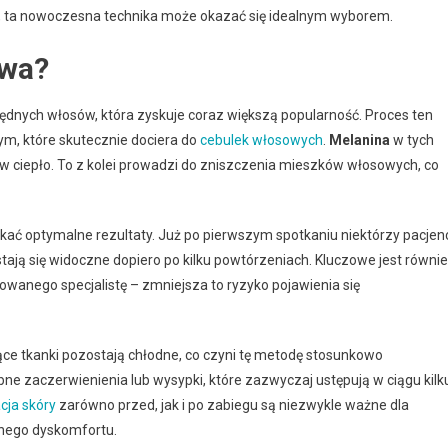
ty, ta nowoczesna technika może okazać się idealnym wyborem.
owa?
dnych włosów, która zyskuje coraz większą popularność. Proces ten
wym, które skutecznie dociera do
cebulek włosowych
.
Melanina
w tych
ą w ciepło. To z kolei prowadzi do zniszczenia mieszków włosowych, co
skać optymalne rezultaty. Już po pierwszym spotkaniu niektórzy pacjen
tają się widoczne dopiero po kilku powtórzeniach. Kluczowe jest równi
wanego specjalistę – zmniejsza to ryzyko pojawienia się
ące tkanki pozostają chłodne, co czyni tę metodę stosunkowo
e zaczerwienienia lub wysypki, które zazwyczaj ustępują w ciągu kilk
cja skóry
zarówno przed, jak i po zabiegu są niezwykle ważne dla
lnego dyskomfortu.