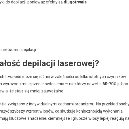
i do depilacji, ponieważ efekty są
długotrwałe
.
 metodami depilacji.
ałość depilacji laserowej?
h trwałość może się różnić w zależności od kilku istotnych czynników.
ga wyraźne zmniejszenie owłosienia — niektórzy nawet o
60-70%
już po
prawia, że stają się mniej zauważalne.
ściśle związany z indywidualnymi cechami organizmu. Na przykład osob
ażyć szybszy wzrost włosów, co skutkuje koniecznością wykonania
ają kluczowe znaczenie; ciemniejsze i grubsze włosy lepiej reagują n