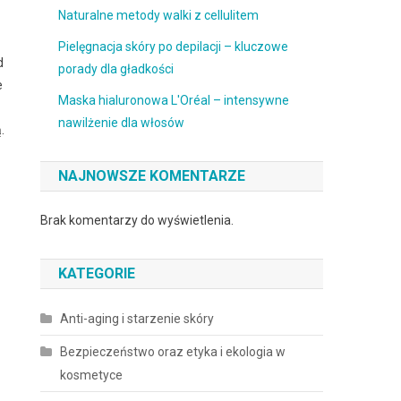
Naturalne metody walki z cellulitem
Pielęgnacja skóry po depilacji – kluczowe
d
porady dla gładkości
e
Maska hialuronowa L'Oréal – intensywne
nawilżenie dla włosów
.
NAJNOWSZE KOMENTARZE
Brak komentarzy do wyświetlenia.
KATEGORIE
Anti-aging i starzenie skóry
Bezpieczeństwo oraz etyka i ekologia w
kosmetyce