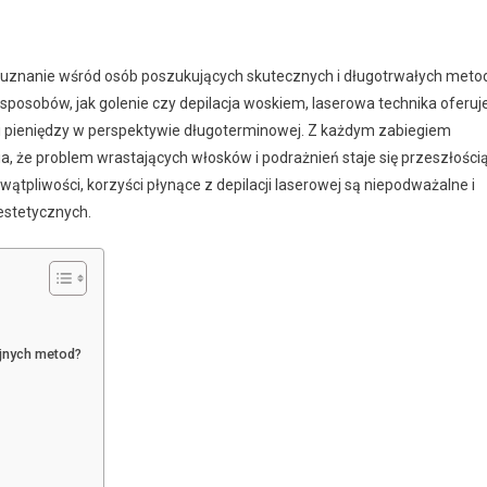
ze uznanie wśród osób poszukujących skutecznych i długotrwałych meto
sposobów, jak golenie czy depilacja woskiem, laserowa technika oferuj
u i pieniędzy w perspektywie długoterminowej. Z każdym zabiegiem
, że problem wrastających włosków i podrażnień staje się przeszłością
ątpliwości, korzyści płynące z depilacji laserowej są niepodważalne i
estetycznych.
yjnych metod?