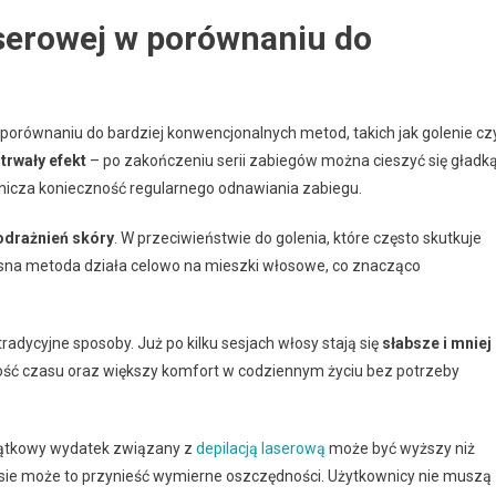
laserowej w porównaniu do
porównaniu do bardziej konwencjonalnych metod, takich jak golenie cz
trwały efekt
– po zakończeniu serii zabiegów można cieszyć się gładk
ranicza konieczność regularnego odnawiania zabiegu.
odrażnień skóry
. W przeciwieństwie do golenia, które często skutkuje
sna metoda działa celowo na mieszki włosowe, co znacząco
adycyjne sposoby. Już po kilku sesjach włosy stają się
słabsze i mniej
ność czasu oraz większy komfort w codziennym życiu bez potrzeby
zątkowy wydatek związany z
depilacją laserową
może być wyższy niż
esie może to przynieść wymierne oszczędności. Użytkownicy nie muszą