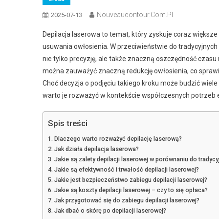
Nouveaucontour.com.pl
2025-07-13
Depilacja laserowa to temat, który zyskuje coraz więks
usuwania owłosienia. W przeciwieństwie do tradycyjnych 
nie tylko precyzję, ale także znaczną oszczędność czas
można zauważyć znaczną redukcję owłosienia, co sprawia
Choć decyzja o podjęciu takiego kroku może budzić wiele w
warto je rozważyć w kontekście współczesnych potrzeb 
Spis treści
Dlaczego warto rozważyć depilację laserową?
Jak działa depilacja laserowa?
Jakie są zalety depilacji laserowej w porównaniu do tradyc
Jakie są efektywność i trwałość depilacji laserowej?
Jakie jest bezpieczeństwo zabiegu depilacji laserowej?
Jakie są koszty depilacji laserowej – czy to się opłaca?
Jak przygotować się do zabiegu depilacji laserowej?
Jak dbać o skórę po depilacji laserowej?