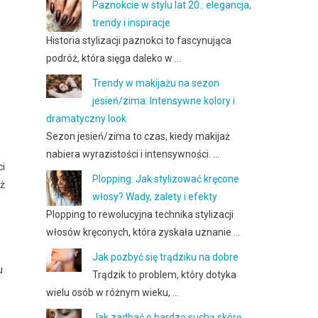
Paznokcie w stylu lat 20.: elegancja,
trendy i inspiracje
Historia stylizacji paznokci to fascynująca
podróż, która sięga daleko w …
Trendy w makijażu na sezon
jesień/zima: Intensywne kolory i
dramatyczny look
Sezon jesień/zima to czas, kiedy makijaż
nabiera wyrazistości i intensywności. …
ci
Plopping: Jak stylizować kręcone
eż
włosy? Wady, zalety i efekty
Plopping to rewolucyjna technika stylizacji
włosów kręconych, która zyskała uznanie …
Jak pozbyć się trądziku na dobre
u
Trądzik to problem, który dotyka
wielu osób w różnym wieku, …
Jak zadbać o bardzo suchą skórę