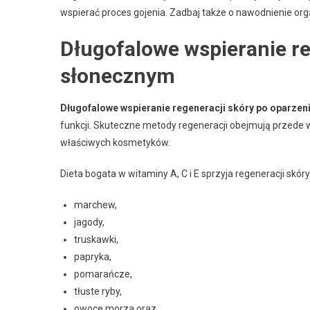
wspierać proces gojenia. Zadbaj także o nawodnienie org
Długofalowe wspieranie re
słonecznym
Długofalowe wspieranie regeneracji skóry po oparze
funkcji. Skuteczne metody regeneracji obejmują przede
właściwych kosmetyków.
Dieta bogata w witaminy A, C i E sprzyja regeneracji sk
marchew,
jagody,
truskawki,
papryka,
pomarańcze,
tłuste ryby,
owoce morza oraz