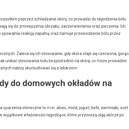
szystkim poprzez schładzanie skóry, co prowadzi do łagodzenia bólu
ają się do zmniejszenia obrzęku, zaczerwienienia oraz pieczenia. Ich
o spowalnia reakcję zapalną oraz hamuje przewodzenie bólu przez
cznych. Zaleca się ich stosowanie, gdy skóra staje się czerwona, gorąc
dnak unikać stosowania lodu bezpośrednio na skórę, co może prowadzić
nych należy skonsultować się z lekarzem.
tody do domowych okładów na
arzenia słoneczne to m.in. aloes, miód, jogurt, kefir, ziemniaki, ocet
je wyjątkowe właściwości łagodzące, które przynoszą ulgę skórze po