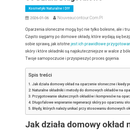
Kosmetyki Naturalne I DIY
Nouveaucontour.com.pl
2026-01-06
Oparzenia słoneczne mogą być nie tylko bolesne, ale i tru
Często sięgamy po domowe okłady, które wydają się bez
sobie sprawę, jak istotne
jest ich prawidłowe przygotowan
skóry i które składniki są najskuteczniejsze w walce 
Twoje samopoczucie i przyspieszyć proces gojenia.
Spis treści
Jak działa domowy okład na oparzenie słoneczne i kiedy p
Naturalne składniki i metody do domowych okładów na op
Przygotowanie skutecznych okładów i kompresów na opar
Długofalowe wspieranie regeneracji skóry po oparzeniu s
Błędy, których należy unikać przy stosowaniu domowych o
Jak działa domowy okład n