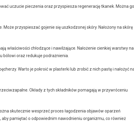
ować uczucie pieczenia oraz przyspiesza regenerację tkanek. Można g
e. Może przyspieszać gojenie się uszkodzonej skóry. Nałożony na skórę
ają właściwości chłodzące i nawilżające. Nałożenie cienkiej warstwy na
 bólowi oraz redukuje podrażnienia.
erzy. Warto je pokroić w plasterki lub zrobić z nich pastę i nałożyć n
przeciwzapalne. Okłady z tych składników pomagają w przywróceniu
 można skutecznie wesprzeć proces łagodzenia objawów oparzeń
st, aby pamiętać o odpowiednim nawodnieniu organizmu, co również