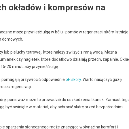
ch okładów i kompresów na
eczne może przynieść ulgę w bólu i pomóc w regeneracji skóry. Istnieje
ch domowych.
y lub pieluchy tetrowej, które należy zwilżyć zimną wodą. Można
 rumianek czy nagietek, które dodatkowo działają przeciwzapalnie. Okła
15-20 minut, aby przynieść ulgę.
e pomagają przywrócić odpowiednie
pH skóry
. Warto nasączyć gazę
roces regeneracji.
kórę, ponieważ może to prowadzić do uszkodzenia tkanek. Zamiast tego
ą być owinięte w materiał, aby ochronić skórę przed bezpośrednim
ie oparzenia słonecznego może znacząco wpłynąć na komfort i