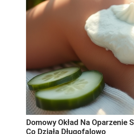
Domowy Okład Na Oparzenie S
Co Działa Długofalowo