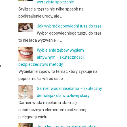
wyraziste spojrzenie
o
Stylizacja rzęs to nie tylko sposób na
podkreślenie urody, ale …
Jak wybrać odpowiedni tusz do rzęs
Wybór odpowiedniego tuszu do rzęs
to nie lada wyzwanie – …
Wybielanie zębów węglem
aktywnym – skuteczność i
bezpieczeństwo metody
a
Wybielanie zębów to temat, który zyskuje na
popularności wśród osób …
Garnier woda micelarna – skuteczny
demakijaż dla wrażliwej skóry
Garnier woda micelarna stała się
nieodłącznym elementem codziennej
pielęgnacji wielu …
Joga twarzy: naturalna metoda na