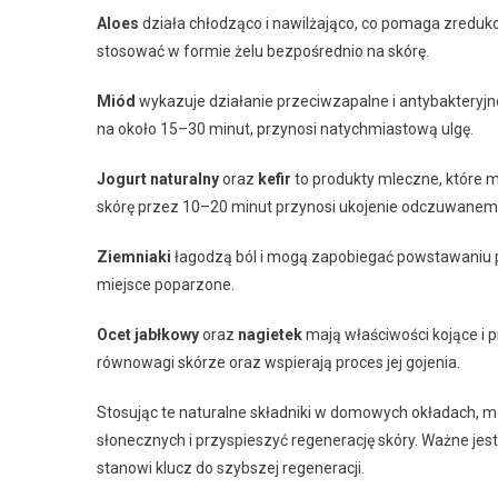
Aloes
działa chłodząco i nawilżająco, co pomaga zreduk
stosować w formie żelu bezpośrednio na skórę.
Miód
wykazuje działanie przeciwzapalne i antybakteryjn
na około 15–30 minut, przynosi natychmiastową ulgę.
Jogurt naturalny
oraz
kefir
to produkty mleczne, które m
skórę przez 10–20 minut przynosi ukojenie odczuwanemu
Ziemniaki
łagodzą ból i mogą zapobiegać powstawaniu pęch
miejsce poparzone.
Ocet jabłkowy
oraz
nagietek
mają właściwości kojące i 
równowagi skórze oraz wspierają proces jej gojenia.
Stosując te naturalne składniki w domowych okładach,
słonecznych i przyspieszyć regenerację skóry. Ważne je
stanowi klucz do szybszej regeneracji.