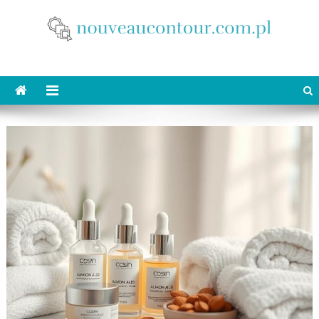
Skip
to
content
nouveaucontour.com.pl
makijaż Poznań