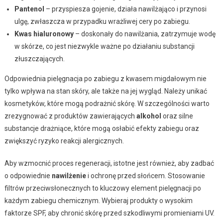
Pantenol
– przyspiesza gojenie, działa nawilżająco i przynosi
ulgę, zwłaszcza w przypadku wrażliwej cery po zabiegu.
Kwas hialuronowy
– doskonały do nawilżania, zatrzymuje wodę
w skórze, co jest niezwykle ważne po działaniu substancji
złuszczających.
Odpowiednia pielęgnacja po zabiegu z kwasem migdałowym nie
tylko wpływa na stan skóry, ale także na jej wygląd. Należy unikać
kosmetyków, które mogą podrażnić skórę. W szczególności warto
zrezygnować z produktów zawierających
alkohol
oraz silne
substancje drażniące, które mogą osłabić efekty zabiegu oraz
zwiększyć ryzyko reakcji alergicznych.
Aby wzmocnić proces regeneracji, istotne jest również, aby zadbać
o odpowiednie
nawilżenie
i ochronę przed słońcem. Stosowanie
filtrów przeciwsłonecznych to kluczowy element pielęgnacji po
każdym zabiegu chemicznym. Wybieraj produkty o wysokim
faktorze SPF, aby chronić skórę przed szkodliwymi promieniami UV.