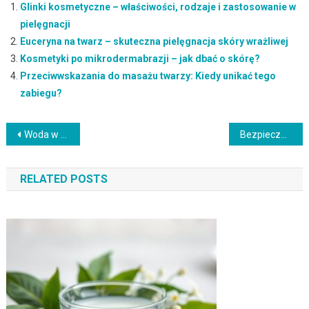
Glinki kosmetyczne – właściwości, rodzaje i zastosowanie w
pielęgnacji
Euceryna na twarz – skuteczna pielęgnacja skóry wrażliwej
Kosmetyki po mikrodermabrazji – jak dbać o skórę?
Przeciwwskazania do masażu twarzy: Kiedy unikać tego
zabiegu?
Nawigacja
Woda w kosmetykach: kluczowy składnik nawilżający i pielęgnujący
Bezpieczna pielęgnacja: kosmetyki hipoalergiczne dla niemowląt
wpisu
RELATED POSTS