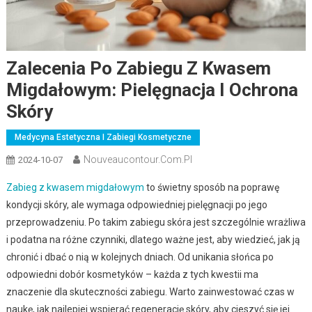
Zalecenia Po Zabiegu Z Kwasem
Migdałowym: Pielęgnacja I Ochrona
Skóry
Medycyna Estetyczna I Zabiegi Kosmetyczne
Nouveaucontour.com.pl
2024-10-07
Zabieg z kwasem migdałowym
to świetny sposób na poprawę
kondycji skóry, ale wymaga odpowiedniej pielęgnacji po jego
przeprowadzeniu. Po takim zabiegu skóra jest szczególnie wrażliwa
i podatna na różne czynniki, dlatego ważne jest, aby wiedzieć, jak ją
chronić i dbać o nią w kolejnych dniach. Od unikania słońca po
odpowiedni dobór kosmetyków – każda z tych kwestii ma
znaczenie dla skuteczności zabiegu. Warto zainwestować czas w
naukę, jak najlepiej wspierać regenerację skóry, aby cieszyć się jej