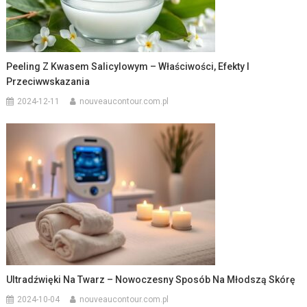
Peeling Z Kwasem Salicylowym – Właściwości, Efekty I
Przeciwwskazania
2024-12-11
nouveaucontour.com.pl
Ultradźwięki Na Twarz – Nowoczesny Sposób Na Młodszą Skórę
2024-10-04
nouveaucontour.com.pl