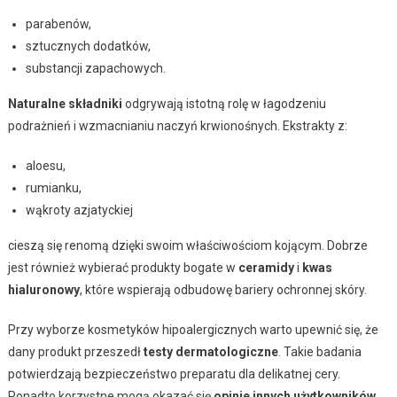
parabenów,
sztucznych dodatków,
substancji zapachowych.
Naturalne składniki
odgrywają istotną rolę w łagodzeniu
podrażnień i wzmacnianiu naczyń krwionośnych. Ekstrakty z:
aloesu,
rumianku,
wąkroty azjatyckiej
cieszą się renomą dzięki swoim właściwościom kojącym. Dobrze
jest również wybierać produkty bogate w
ceramidy
i
kwas
hialuronowy
, które wspierają odbudowę bariery ochronnej skóry.
Przy wyborze kosmetyków hipoalergicznych warto upewnić się, że
dany produkt przeszedł
testy dermatologiczne
. Takie badania
potwierdzają bezpieczeństwo preparatu dla delikatnej cery.
Ponadto korzystne mogą okazać się
opinie innych użytkowników