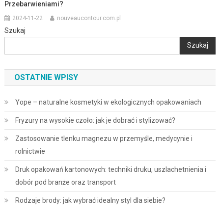
Przebarwieniami?
2024-11-22
nouveaucontour.com.pl
Szukaj
Szukaj
OSTATNIE WPISY
Yope – naturalne kosmetyki w ekologicznych opakowaniach
Fryzury na wysokie czoło: jak je dobrać i stylizować?
Zastosowanie tlenku magnezu w przemyśle, medycynie i
rolnictwie
Druk opakowań kartonowych: techniki druku, uszlachetnienia i
dobór pod branże oraz transport
Rodzaje brody: jak wybrać idealny styl dla siebie?