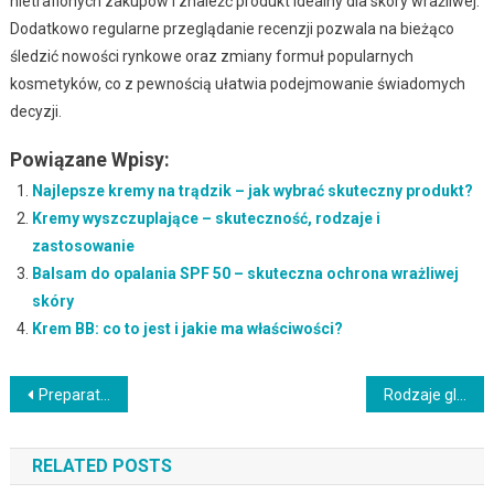
nietrafionych zakupów i znaleźć produkt idealny dla skóry wrażliwej.
Dodatkowo regularne przeglądanie recenzji pozwala na bieżąco
śledzić nowości rynkowe oraz zmiany formuł popularnych
kosmetyków, co z pewnością ułatwia podejmowanie świadomych
decyzji.
Powiązane Wpisy:
Najlepsze kremy na trądzik – jak wybrać skuteczny produkt?
Kremy wyszczuplające – skuteczność, rodzaje i
zastosowanie
Balsam do opalania SPF 50 – skuteczna ochrona wrażliwej
skóry
Krem BB: co to jest i jakie ma właściwości?
Nawigacja
Preparaty punktowe na wypryski – skuteczność i rodzaje oraz aplikacja
Rodzaje glinek kosmetycznych: Dobierz odpowiednią do cery
wpisu
RELATED POSTS