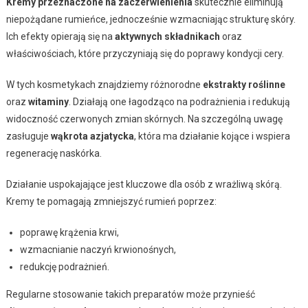
Kremy przeznaczone na zaczerwienienia
skutecznie eliminują
niepożądane rumieńce, jednocześnie wzmacniając strukturę skóry.
Ich efekty opierają się na
aktywnych składnikach
oraz
właściwościach, które przyczyniają się do poprawy kondycji cery.
W tych kosmetykach znajdziemy różnorodne
ekstrakty roślinne
oraz
witaminy
. Działają one łagodząco na podrażnienia i redukują
widoczność czerwonych zmian skórnych. Na szczególną uwagę
zasługuje
wąkrota azjatycka
, która ma działanie kojące i wspiera
regenerację naskórka.
Działanie uspokajające jest kluczowe dla osób z wrażliwą skórą.
Kremy te pomagają zmniejszyć rumień poprzez:
poprawę krążenia krwi,
wzmacnianie naczyń krwionośnych,
redukcję podrażnień.
Regularne stosowanie takich preparatów może przynieść