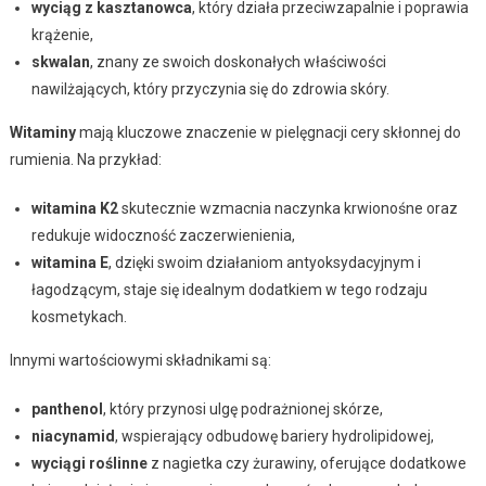
wyciąg z kasztanowca
, który działa przeciwzapalnie i poprawia
krążenie,
skwalan
, znany ze swoich doskonałych właściwości
nawilżających, który przyczynia się do zdrowia skóry.
Witaminy
mają kluczowe znaczenie w pielęgnacji cery skłonnej do
rumienia. Na przykład:
witamina K2
skutecznie wzmacnia naczynka krwionośne oraz
redukuje widoczność zaczerwienienia,
witamina E
, dzięki swoim działaniom antyoksydacyjnym i
łagodzącym, staje się idealnym dodatkiem w tego rodzaju
kosmetykach.
Innymi wartościowymi składnikami są:
panthenol
, który przynosi ulgę podrażnionej skórze,
niacynamid
, wspierający odbudowę bariery hydrolipidowej,
wyciągi roślinne
z nagietka czy żurawiny, oferujące dodatkowe