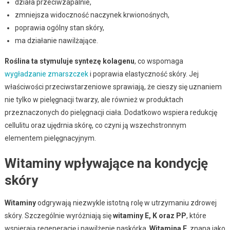
działa przeciwzapalnie,
zmniejsza widoczność naczynek krwionośnych,
poprawia ogólny stan skóry,
ma działanie nawilżające.
Roślina ta stymuluje syntezę kolagenu
, co wspomaga
wygładzanie zmarszczek
i poprawia elastyczność skóry. Jej
właściwości przeciwstarzeniowe sprawiają, że cieszy się uznaniem
nie tylko w pielęgnacji twarzy, ale również w produktach
przeznaczonych do pielęgnacji ciała. Dodatkowo wspiera redukcję
cellulitu oraz ujędrnia skórę, co czyni ją wszechstronnym
elementem pielęgnacyjnym.
Witaminy wpływające na kondycję
skóry
Witaminy
odgrywają niezwykle istotną rolę w utrzymaniu zdrowej
skóry. Szczególnie wyróżniają się
witaminy E, K oraz PP
, które
wspierają regenerację i nawilżenie naskórka.
Witamina E
, znana jako