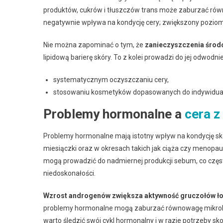
produktów, cukrów i tłuszczów trans może zaburzać rów
negatywnie wpływa na kondycję cery; zwiększony poziom
Nie można zapominać o tym, że
zanieczyszczenia środ
lipidową barierę skóry. To z kolei prowadzi do jej odwodni
systematycznym oczyszczaniu cery,
stosowaniu kosmetyków dopasowanych do indywidual
Problemy hormonalne a
cera z
Problemy hormonalne mają istotny wpływ na kondycję skór
miesiączki oraz w okresach takich jak ciąża czy menop
mogą prowadzić do nadmiernej produkcji sebum, co częst
niedoskonałości.
Wzrost androgenów zwiększa aktywność gruczołów ł
problemy hormonalne mogą zaburzać równowagę mikrobiom
warto śledzić swój cykl hormonalny i w razie potrzeby s