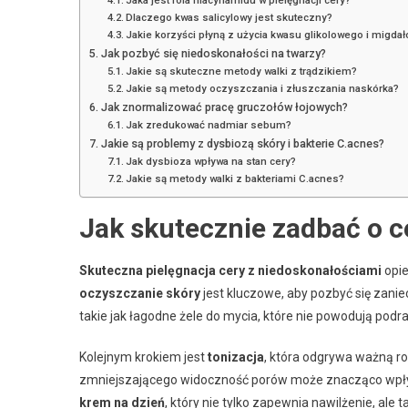
Jaka jest rola niacynamidu w pielęgnacji cery?
Dlaczego kwas salicylowy jest skuteczny?
Jakie korzyści płyną z użycia kwasu glikolowego i migda
Jak pozbyć się niedoskonałości na twarzy?
Jakie są skuteczne metody walki z trądzikiem?
Jakie są metody oczyszczania i złuszczania naskórka?
Jak znormalizować pracę gruczołów łojowych?
Jak zredukować nadmiar sebum?
Jakie są problemy z dysbiozą skóry i bakterie C.acnes?
Jak dysbioza wpływa na stan cery?
Jakie są metody walki z bakteriami C.acnes?
Jak skutecznie zadbać o c
Skuteczna pielęgnacja cery z niedoskonałościami
opie
oczyszczanie skóry
jest kluczowe, aby pozbyć się zani
takie jak łagodne żele do mycia, które nie powodują podra
Kolejnym krokiem jest
tonizacja
, która odgrywa ważną ro
zmniejszającego widoczność porów może znacząco wpłyną
krem na dzień
, który nie tylko zapewnia nawilżenie, ale