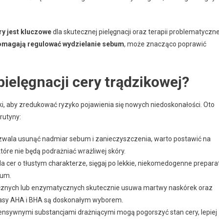
y jest kluczowe
dla skutecznej pielęgnacji oraz terapii problematyczne
omagają regulować wydzielanie sebum
, może znacząco poprawić
ielęgnacji cery trądzikowej?
, aby zredukować ryzyko pojawienia się nowych niedoskonałości. Oto
rutyny:
ozwala usunąć nadmiar sebum i zanieczyszczenia, warto postawić na
które nie będą podrażniać wrażliwej skóry.
dla cer o tłustym charakterze, sięgaj po lekkie, niekomedogenne prepara
bum.
icznych lub enzymatycznych skutecznie usuwa martwy naskórek oraz
wasy AHA i BHA są doskonałym wyborem.
tensywnymi substancjami drażniącymi mogą pogorszyć stan cery, lepiej