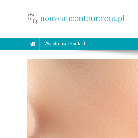
Skip
to
content
nouveaucontour.com.pl
makijaż Poznań
Współpraca I Kontakt