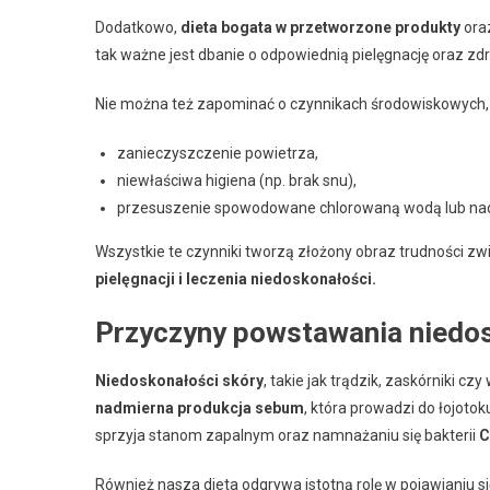
Dodatkowo,
dieta bogata w przetworzone produkty
oraz
tak ważne jest dbanie o odpowiednią pielęgnację oraz zdr
Nie można też zapominać o czynnikach środowiskowych, t
zanieczyszczenie powietrza,
niewłaściwa higiena (np. brak snu),
przesuszenie spowodowane chlorowaną wodą lub na
Wszystkie te czynniki tworzą złożony obraz trudności zw
pielęgnacji i leczenia niedoskonałości.
Przyczyny powstawania niedo
Niedoskonałości skóry
, takie jak trądzik, zaskórniki 
nadmierna produkcja sebum
, która prowadzi do łojoto
sprzyja stanom zapalnym oraz namnażaniu się bakterii
C
Również nasza dieta odgrywa istotną rolę w pojawianiu 