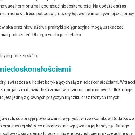
nowagę hormonalną i pogłębiać niedoskonałości. Na dodatek
stres
 hormonów stresu pobudza gruczoły łojowe do intensywniejszej pracy.
owiska
oraz niewłaściwe praktyki pielęgnacyjne mogą uszkadzać
enia i podrażnień. Dlatego warto pamiętać o:
nych potrzeb skóry.
 niedoskonałościami
y, zwłaszcza u kobiet borykających się z niedoskonałościami. W trakc
auza, organizm doświadcza zmian w poziomie hormonów. Te fluktuacje
o jest jedną z głównych przyczyn trądziku oraz różnych innych
ojowych
, co sprzyja powstawaniu wyprysków i zaskórników. Dodatkowo
u naszej skóry, co niekorzystnie wpływa na jej kondycję. Dlatego
konsultować się z dermatologiem lub endokrynologiem, szczególnie gdy