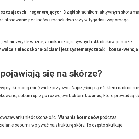
szczających i regenerujących
. Dzięki składnikom aktywnym skóra m
rne stosowanie peelingów i masek dwa razy w tygodniu wspomaga
 jest niezwykle ważne, a unikanie agresywnych składników pomoże
 walce z niedoskonałościami jest systematyczność i konsekwencja
pojawiają się na skórze?
czy wypryski, mogą mieć wiele przyczyn. Najczęściej są efektem nadmierne
lokowane, sebum sprzyja rozwojowi bakterii
C.acnes
, które prowadzą d
powstawaniu niedoskonałości.
Wahania hormonów
podczas
elanie sebum i wpływać na strukturę skóry. To często skutkuje