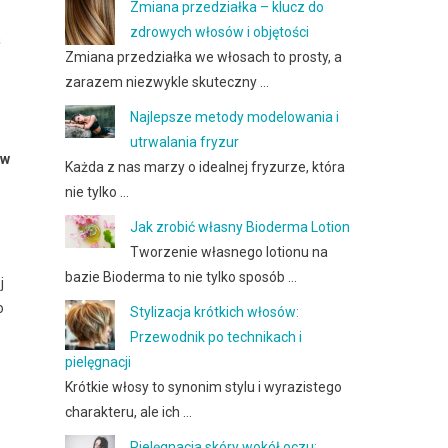
Zmiana przedziałka – klucz do
zdrowych włosów i objętości
a
Zmiana przedziałka we włosach to prosty, a
zarazem niezwykle skuteczny …
Najlepsze metody modelowania i
utrwalania fryzur
 w
Każda z nas marzy o idealnej fryzurze, która
nie tylko …
Jak zrobić własny Bioderma Lotion
Tworzenie własnego lotionu na
bazie Bioderma to nie tylko sposób …
j
o
Stylizacja krótkich włosów:
Przewodnik po technikach i
pielęgnacji
Krótkie włosy to synonim stylu i wyrazistego
charakteru, ale ich …
Pielęgnacja skóry wokół oczu: