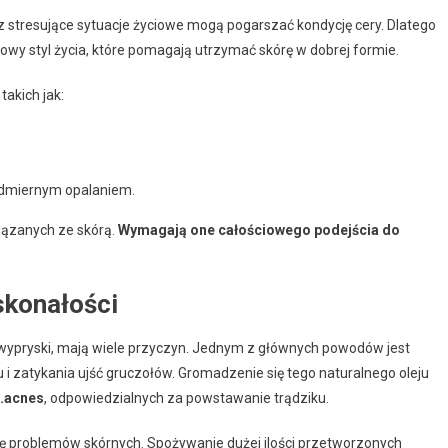
 stresujące sytuacje życiowe mogą pogarszać kondycję cery. Dlatego
owy styl życia, które pomagają utrzymać skórę w dobrej formie.
akich jak:
dmiernym opalaniem.
iązanych ze skórą.
Wymagają one całościowego podejścia do
skonałości
czy wypryski, mają wiele przyczyn. Jednym z głównych powodów jest
ku i zatykania ujść gruczołów. Gromadzenie się tego naturalnego oleju
.acnes
, odpowiedzialnych za powstawanie trądziku.
się problemów skórnych. Spożywanie dużej ilości przetworzonych