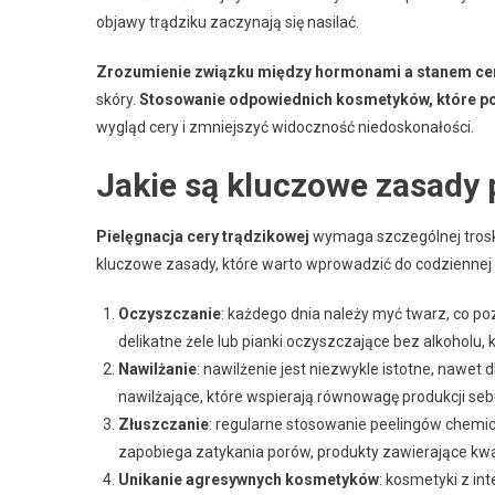
objawy trądziku zaczynają się nasilać.
Zrozumienie związku między hormonami a stanem cer
skóry.
Stosowanie odpowiednich kosmetyków, które p
wygląd cery i zmniejszyć widoczność niedoskonałości.
Jakie są kluczowe zasady p
Pielęgnacja cery trądzikowej
wymaga szczególnej troski
kluczowe zasady, które warto wprowadzić do codziennej 
Oczyszczanie
: każdego dnia należy myć twarz, co p
delikatne żele lub pianki oczyszczające bez alkoholu, 
Nawilżanie
: nawilżenie jest niezwykle istotne, nawet 
nawilżające, które wspierają równowagę produkcji se
Złuszczanie
: regularne stosowanie peelingów chem
zapobiega zatykania porów, produkty zawierające k
Unikanie agresywnych kosmetyków
: kosmetyki z in