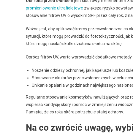
Ochrona przed słońcem
jest kluczowym elementem zabe
promieniowanie ultrafioletowe
zwiększa ryzyko powstawan
stosowanie filtrów UV o wysokim SPF przez cały rok, z na
Ważne jest, aby aplikować kremy przeciwsłoneczne co oko
sytuacji, które mogą prowadzić do fototoksyczności, jak 
które mogą nasilać skutki działania słońca na skórę.
Oprócz filtrów UV, warto wprowadzić dodatkowe metody oc
Noszenie odzieży ochronnej, jak kapelusze lub koszu
Stosowanie okularów przeciwsłonecznych w celu och
Unikanie opalania w godzinach największego nasłonec
Regularne stosowanie kosmetyków nawilżających oraz roz
wspierać kondycję skóry i pomóc w zmniejszeniu widoczn
Pamiętaj, że co roku skóra potrzebuje stałej ochrony.
Na co zwrócić uwagę, wybi