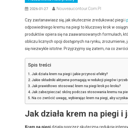
Nouveaucontour.com.pl
2026-01-27
Czy zastanawiasz się, jak skutecznie zredukować piegi i
odpowiedniego kremu na piegi to kluczowy krok w osiągnięc
produktów opiera się na zaawansowanych formułach, które 
obliczu licznych opcji dostępnych na rynku, zrozumienie, 
się niezwykle istotne. Przyjrzyjmy się zatem, na co zwró
Spis treści
Jak działa krem na piegi i jakie przynosi efekty?
Jakie składniki aktywne pomagają w redukcji piegów i prze
Jak prawidłowo stosować krem na piegi krok po kroku?
Jak zabezpieczać skórę podczas stosowania kremu na pie
Na co zwrócić uwagę, wybierając krem na piegi, aby uzyska
Jak działa krem na piegi i 
Krem na piegi
działa poprzez skuteczną redukcję intensy