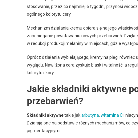
stosowanie, przez co najmniej 6 tygodni, przynosi widocz
ogólnego kolorytu cery.
Mechanizm działania kremu opiera się na jego właściwośc
zapobieganie powstawaniu nowych przebarwień. Dzięki 
w redukcji produkcji melaniny w miejscach, gdzie występ
Oprócz działania wybielającego, kremy na piegi również sk
wyglądu. Nawilżona cera zyskuje blask i witalność, a re
kolorytu skóry.
Jakie składniki aktywne p
przebarwień?
Składniki aktywne
takie jak
arbutyna
,
witamina C
i niacy
Działają one na podstawie różnych mechanizmów, co czyn
pigmentacyjnymi.