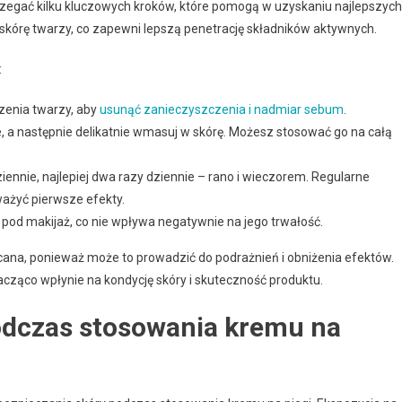
trzegać kilku kluczowych kroków, które pomogą w uzyskaniu najlepszych
kórę twarzy, co zapewni lepszą penetrację składników aktywnych.
:
zenia twarzy, aby
usunąć zanieczyszczenia i nadmiar sebum
.
e, a następnie delikatnie wmasuj w skórę. Możesz stosować go na całą
ennie, najlepiej dwa razy dziennie – rano i wieczorem. Regularne
ażyć pierwsze efekty.
od makijaż, co nie wpływa negatywnie na jego trwałość.
lecana, ponieważ może to prowadzić do podrażnień i obniżenia efektów.
cząco wpłynie na kondycję skóry i skuteczność produktu.
odczas stosowania kremu na