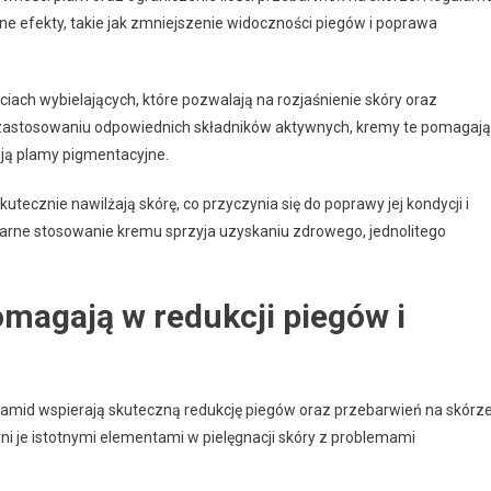
ne efekty, takie jak zmniejszenie widoczności piegów i poprawa
iach wybielających, które pozwalają na rozjaśnienie skóry oraz
zastosowaniu odpowiednich składników aktywnych, kremy te pomagają
ują plamy pigmentacyjne.
utecznie nawilżają skórę, co przyczynia się do poprawy jej kondycji i
gularne stosowanie kremu sprzyja uzyskaniu zdrowego, jednolitego
omagają w redukcji piegów i
namid wspierają skuteczną redukcję piegów oraz przebarwień na skórze
i je istotnymi elementami w pielęgnacji skóry z problemami