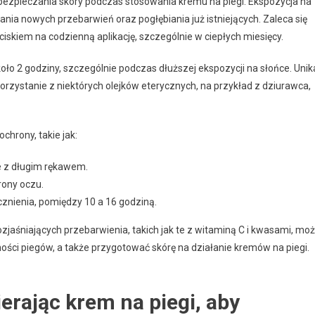
zpieczania skóry podczas stosowania kremu na piegi. Ekspozycja na
ia nowych przebarwień oraz pogłębiania już istniejących. Zaleca się
ciskiem na codzienną aplikację, szczególnie w ciepłych miesięcy.
ło 2 godziny, szczególnie podczas dłuższej ekspozycji na słońce. Unik
korzystanie z niektórych olejków eterycznych, na przykład z dziurawca,
hrony, takie jak:
le z długim rękawem.
rony oczu.
znienia, pomiędzy 10 a 16 godziną.
jaśniających przebarwienia, takich jak te z witaminą C i kwasami, mo
ości piegów, a także przygotować skórę na działanie kremów na piegi.
erając krem na piegi, aby