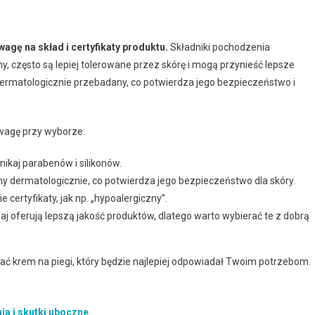
agę na skład i certyfikaty produktu.
Składniki pochodzenia
iny, często są lepiej tolerowane przez skórę i mogą przynieść lepsze
t dermatologicznie przebadany, co potwierdza jego bezpieczeństwo i
uwagę przy wyborze:
nikaj parabenów i silikonów.
 dermatologicznie, co potwierdza jego bezpieczeństwo dla skóry.
certyfikaty, jak np. „hypoalergiczny”.
 oferują lepszą jakość produktów, dlatego warto wybierać te z dobrą
 krem na piegi, który będzie najlepiej odpowiadał Twoim potrzebom.
ia i skutki uboczne