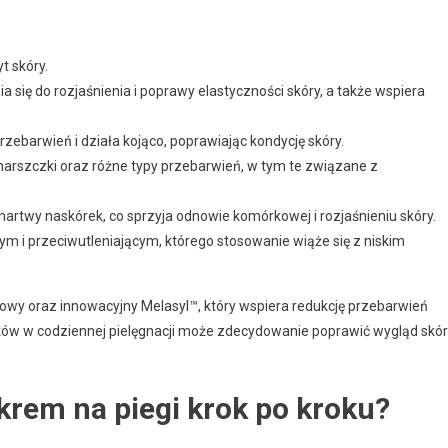
t skóry.
ia się do rozjaśnienia i poprawy elastyczności skóry, a także wspiera
ebarwień i działa kojąco, poprawiając kondycję skóry.
marszczki oraz różne typy przebarwień, w tym te związane z
rtwy naskórek, co sprzyja odnowie komórkowej i rozjaśnieniu skóry.
ącym i przeciwutleniającym, którego stosowanie wiąże się z niskim
inowy oraz innowacyjny Melasyl™, który wspiera redukcję przebarwień
ików w codziennej pielęgnacji może zdecydowanie poprawić wygląd skó
krem na piegi krok po kroku?