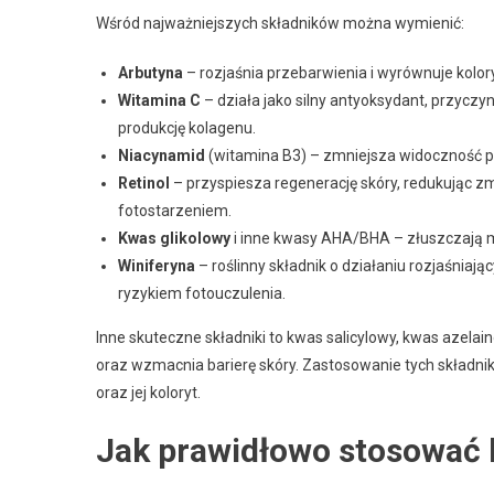
Wśród najważniejszych składników można wymienić:
Arbutyna
– rozjaśnia przebarwienia i wyrównuje kolory
Witamina C
– działa jako silny antyoksydant, przyczyn
produkcję kolagenu.
Niacynamid
(witamina B3) – zmniejsza widoczność prz
Retinol
– przyspiesza regenerację skóry, redukując z
fotostarzeniem.
Kwas glikolowy
i inne kwasy AHA/BHA – złuszczają ma
Winiferyna
– roślinny składnik o działaniu rozjaśniaj
ryzykiem fotouczulenia.
Inne skuteczne składniki to kwas salicylowy, kwas azela
oraz wzmacnia barierę skóry. Zastosowanie tych składn
oraz jej koloryt.
Jak prawidłowo stosować 