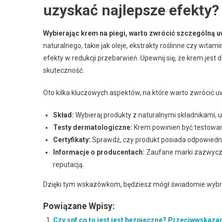
uzyskać najlepsze efekty?
Wybierając krem na piegi, warto zwrócić szczególną uw
naturalnego, takie jak oleje, ekstrakty roślinne czy witam
efekty w redukcji przebarwień. Upewnij się, że krem jes
skuteczność.
Oto kilka kluczowych aspektów, na które warto zwrócić 
Skład:
Wybieraj produkty z naturalnymi składnikami, u
Testy dermatologiczne:
Krem powinien być testowany
Certyfikaty:
Sprawdź, czy produkt posiada odpowiednie 
Informacje o producentach:
Zaufane marki zazwyczaj
reputacją.
Dzięki tym wskazówkom, będziesz mógł świadomie wybrać
Powiązane Wpisy:
Czy spf co to jest jest bezpieczne? Przeciwwskazan