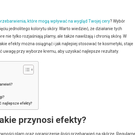
przebarwienia, które mogą wpływać na wygląd Twojej cery
? Wybór
iu jednolitego kolorytu skóry. Warto wiedzieć, że działanie tych
nie tylko rozjaśniają plamy, ale także nawilżają i chronią skórę. W
jakie efekty można osiągnąć i jak najlepiej stosować te kosmetyki, staje
cić uwagę przy wyborze kremu, aby uzyskać najlepsze rezultaty.
barwień?
gi?
ć najlepsze efekty?
jakie przynosi efekty?
wności plam oraz ograniczenie ilości przebarwień na skórze. Regularn