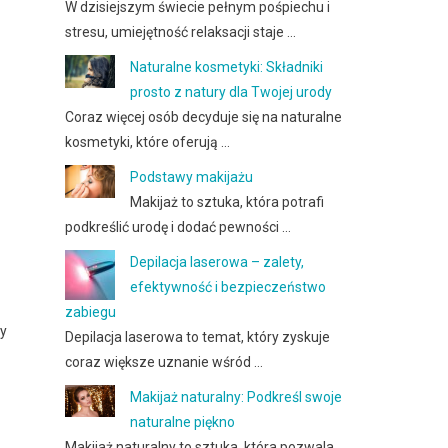
W dzisiejszym świecie pełnym pośpiechu i
stresu, umiejętność relaksacji staje …
Naturalne kosmetyki: Składniki
prosto z natury dla Twojej urody
Coraz więcej osób decyduje się na naturalne
kosmetyki, które oferują …
Podstawy makijażu
Makijaż to sztuka, która potrafi
podkreślić urodę i dodać pewności …
Depilacja laserowa – zalety,
efektywność i bezpieczeństwo
zabiegu
ry
Depilacja laserowa to temat, który zyskuje
coraz większe uznanie wśród …
Makijaż naturalny: Podkreśl swoje
naturalne piękno
Makijaż naturalny to sztuka, która pozwala