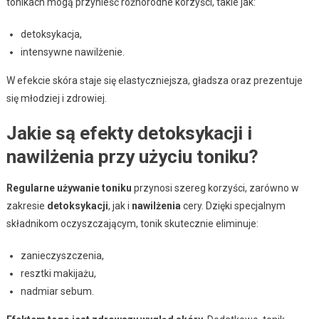
tonikach mogą przynieść różnorodne korzyści, takie jak:
detoksykacja,
intensywne nawilżenie.
W efekcie skóra staje się elastyczniejsza, gładsza oraz prezentuje
się młodziej i zdrowiej.
Jakie są efekty detoksykacji i
nawilżenia przy użyciu toniku?
Regularne używanie toniku
przynosi szereg korzyści, zarówno w
zakresie
detoksykacji
, jak i
nawilżenia
cery. Dzięki specjalnym
składnikom oczyszczającym, tonik skutecznie eliminuje:
zanieczyszczenia,
resztki makijażu,
nadmiar sebum.