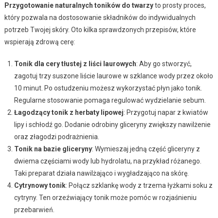
Przygotowanie naturalnych toników do twarzy
to prosty proces,
który pozwala na dostosowanie składników do indywidualnych
potrzeb Twojej skóry. Oto kilka sprawdzonych przepisów, które
wspierają zdrową cerę:
Tonik dla cery tłustej z liści laurowych
: Aby go stworzyć,
zagotuj trzy suszone liście laurowe w szklance wody przez około
10 minut. Po ostudzeniu możesz wykorzystać płyn jako tonik.
Regularne stosowanie pomaga regulować wydzielanie sebum.
Łagodzący tonik z herbaty lipowej
: Przygotuj napar z kwiatów
lipy i schłodź go. Dodanie odrobiny gliceryny zwiększy nawilżenie
oraz złagodzi podrażnienia.
Tonik na bazie gliceryny
: Wymieszaj jedną część gliceryny z
dwiema częściami wody lub hydrolatu, na przykład różanego.
Taki preparat działa nawilżająco i wygładzająco na skórę.
Cytrynowy tonik
: Połącz szklankę wody z trzema łyżkami soku z
cytryny. Ten orzeźwiający tonik może pomóc w rozjaśnieniu
przebarwień.