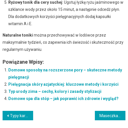
Ryżowy tonik dla cery suchej
: Ugotuj łyżkę ryżu jaśminowego w
szklance wody przez około 15 minut, a następnie odcedź płyn.
Dla dodatkowych korzyści pielęgnacyjnych dodaj kapsułki
witamin A i E.
Naturalne toniki
można przechowywać w lodówce przez
maksymalnie tydzień, co zapewnia ich świeżość i skuteczność przy
regularnym używaniu.
Powiązane Wpisy:
Domowe sposoby na rozszerzone pory – skuteczne metody
pielęgnacji
Pielęgnacja skóry azjatyckiej: kluczowe metody i korzyści
Typ urody zima – cechy, kolory i zasady stylizacji
Domowe spa dla stóp – jak poprawić ich zdrowie i wygląd?
Nawigacja
Typy karnacji: jak je rozpoznać i dobierać kolory?
Maseczka z aloesu – właściwości, zastosowanie i domowe przepisy
wpisu