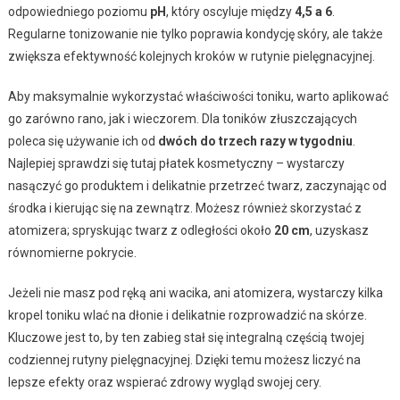
odpowiedniego poziomu
pH
, który oscyluje między
4,5 a 6
.
Regularne tonizowanie nie tylko poprawia kondycję skóry, ale także
zwiększa efektywność kolejnych kroków w rutynie pielęgnacyjnej.
Aby maksymalnie wykorzystać właściwości toniku, warto aplikować
go zarówno rano, jak i wieczorem. Dla toników złuszczających
poleca się używanie ich od
dwóch do trzech razy w tygodniu
.
Najlepiej sprawdzi się tutaj płatek kosmetyczny – wystarczy
nasączyć go produktem i delikatnie przetrzeć twarz, zaczynając od
środka i kierując się na zewnątrz. Możesz również skorzystać z
atomizera; spryskując twarz z odległości około
20 cm
, uzyskasz
równomierne pokrycie.
Jeżeli nie masz pod ręką ani wacika, ani atomizera, wystarczy kilka
kropel toniku wlać na dłonie i delikatnie rozprowadzić na skórze.
Kluczowe jest to, by ten zabieg stał się integralną częścią twojej
codziennej rutyny pielęgnacyjnej. Dzięki temu możesz liczyć na
lepsze efekty oraz wspierać zdrowy wygląd swojej cery.