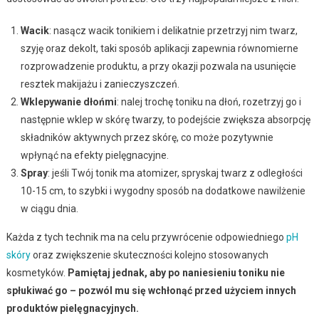
Wacik
: nasącz wacik tonikiem i delikatnie przetrzyj nim twarz,
szyję oraz dekolt, taki sposób aplikacji zapewnia równomierne
rozprowadzenie produktu, a przy okazji pozwala na usunięcie
resztek makijażu i zanieczyszczeń.
Wklepywanie dłońmi
: nalej trochę toniku na dłoń, rozetrzyj go i
następnie wklep w skórę twarzy, to podejście zwiększa absorpcję
składników aktywnych przez skórę, co może pozytywnie
wpłynąć na efekty pielęgnacyjne.
Spray
: jeśli Twój tonik ma atomizer, spryskaj twarz z odległości
10-15 cm, to szybki i wygodny sposób na dodatkowe nawilżenie
w ciągu dnia.
Każda z tych technik ma na celu przywrócenie odpowiedniego
pH
skóry
oraz zwiększenie skuteczności kolejno stosowanych
kosmetyków.
Pamiętaj jednak, aby po naniesieniu toniku nie
spłukiwać go – pozwól mu się wchłonąć przed użyciem innych
produktów pielęgnacyjnych.