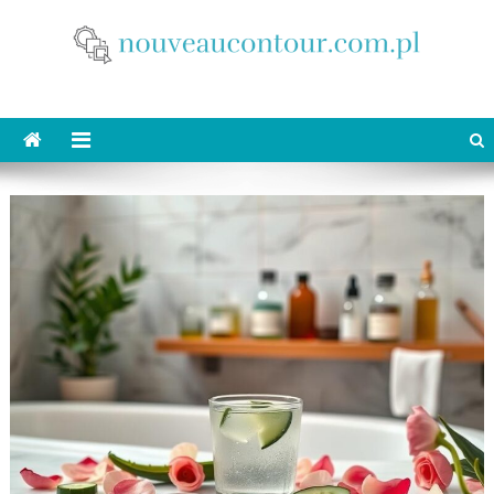
Skip
to
content
nouveaucontour.com.pl
makijaż Poznań