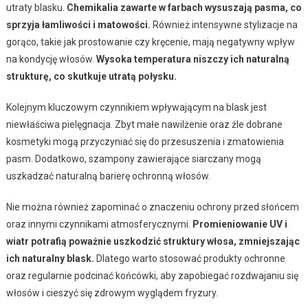
utraty blasku.
Chemikalia zawarte w farbach wysuszają pasma, co
sprzyja łamliwości i matowości.
Również intensywne stylizacje na
gorąco, takie jak prostowanie czy kręcenie, mają negatywny wpływ
na kondycję włosów.
Wysoka temperatura niszczy ich naturalną
strukturę, co skutkuje utratą połysku.
Kolejnym kluczowym czynnikiem wpływającym na blask jest
niewłaściwa pielęgnacja. Zbyt małe nawilżenie oraz źle dobrane
kosmetyki mogą przyczyniać się do przesuszenia i zmatowienia
pasm. Dodatkowo, szampony zawierające siarczany mogą
uszkadzać naturalną barierę ochronną włosów.
Nie można również zapominać o znaczeniu ochrony przed słońcem
oraz innymi czynnikami atmosferycznymi.
Promieniowanie UV i
wiatr potrafią poważnie uszkodzić struktury włosa, zmniejszając
ich naturalny blask.
Dlatego warto stosować produkty ochronne
oraz regularnie podcinać końcówki, aby zapobiegać rozdwajaniu się
włosów i cieszyć się zdrowym wyglądem fryzury.