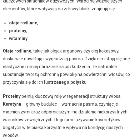
kluczowych składników odżywczych. Wśród najważniejszych
elementów, które wpływają na zdrowy blask, znajdują się:
oleje roślinne
,
proteiny
,
witaminy
.
Oleje roślinne
, takie jak olejek arganowy czy olej kokosowy,
doskonale nawilżają i wygładzają pasma. Dzięki nim stają się one
elastyczne i mniej narażone na uszkodzenia. Te naturalne
substancje tworzą ochronną powłokę na powierzchni włosów, co
przyczynia się do ich
lustrzanego połysku
.
Proteiny
pełnią kluczową rolę w regeneracji struktury włosa.
Keratyna
– główny budulec – wzmacnia pasma, czyniąc je
mocniejszymi oraz odporniejszymi na działanie niekorzystnych
warunków zewnętrznych. Regularne używanie kosmetyków
bogatych w te białka korzystnie wpływa na kondycję naszych
włosów.