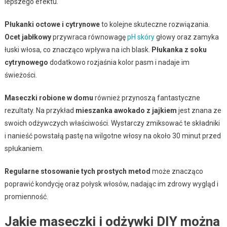
lepszego efektu.
Płukanki octowe i cytrynowe
to kolejne skuteczne rozwiązania.
Ocet jabłkowy
przywraca równowagę
pH skóry
głowy oraz zamyka
łuski włosa, co znacząco wpływa na ich blask.
Płukanka z soku
cytrynowego
dodatkowo rozjaśnia kolor pasm i nadaje im
świeżości.
Maseczki robione w domu
również przynoszą fantastyczne
rezultaty. Na przykład
mieszanka awokado z jajkiem
jest znana ze
swoich odżywczych właściwości. Wystarczy zmiksować te składniki
i nanieść powstałą pastę na wilgotne włosy na około 30 minut przed
spłukaniem.
Regularne stosowanie tych prostych metod
może znacząco
poprawić kondycję oraz połysk włosów, nadając im zdrowy wygląd i
promienność.
Jakie maseczki i odżywki DIY można