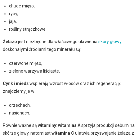
chude mięso,
ryby,
jaja,
rośliny strączkowe.
Żelazo
jest niezbędne dla właściwego ukrwienia
skóry głowy
;
doskonałymi źródłami tego minerału są:
czerwone mięso,
zielone warzywa liściaste.
Cynk
i
miedź
wspierają wzrost włosów oraz ich regenerację;
znajdziemy je w:
orzechach,
nasionach.
Równie ważne są
witaminy
:
witamina A
sprzyja produkcji sebum na
skórze głowy, natomiast
witamina C
ułatwia przyswajanie żelaza z