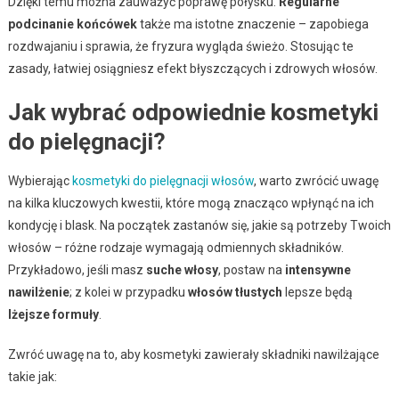
Dzięki temu można zauważyć poprawę połysku.
Regularne
podcinanie końcówek
także ma istotne znaczenie – zapobiega
rozdwajaniu i sprawia, że fryzura wygląda świeżo. Stosując te
zasady, łatwiej osiągniesz efekt błyszczących i zdrowych włosów.
Jak wybrać odpowiednie kosmetyki
do pielęgnacji?
Wybierając
kosmetyki do pielęgnacji włosów
, warto zwrócić uwagę
na kilka kluczowych kwestii, które mogą znacząco wpłynąć na ich
kondycję i blask. Na początek zastanów się, jakie są potrzeby Twoich
włosów – różne rodzaje wymagają odmiennych składników.
Przykładowo, jeśli masz
suche włosy
, postaw na
intensywne
nawilżenie
; z kolei w przypadku
włosów tłustych
lepsze będą
lżejsze formuły
.
Zwróć uwagę na to, aby kosmetyki zawierały składniki nawilżające
takie jak: