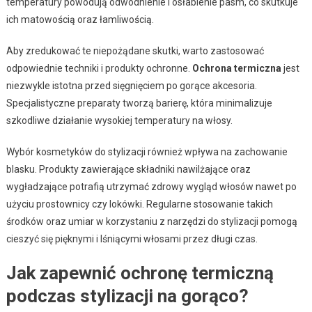
temperatury powodują odwodnienie i osłabienie pasm, co skutkuje
ich matowością oraz łamliwością.
Aby zredukować te niepożądane skutki, warto zastosować
odpowiednie techniki i produkty ochronne.
Ochrona termiczna
jest
niezwykle istotna przed sięgnięciem po gorące akcesoria.
Specjalistyczne preparaty tworzą barierę, która minimalizuje
szkodliwe działanie wysokiej temperatury na włosy.
Wybór kosmetyków do stylizacji również wpływa na zachowanie
blasku. Produkty zawierające składniki nawilżające oraz
wygładzające potrafią utrzymać zdrowy wygląd włosów nawet po
użyciu prostownicy czy lokówki. Regularne stosowanie takich
środków oraz umiar w korzystaniu z narzędzi do stylizacji pomogą
cieszyć się pięknymi i lśniącymi włosami przez długi czas.
Jak zapewnić ochronę termiczną
podczas stylizacji na gorąco?