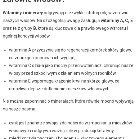
Witaminy i minerały
odgrywają niezwykle istotną rolę w zdrowiu
naszych włosów. Na szczególną uwagę zasługują
witaminy A, C, E
oraz te z grupy
B
, które są kluczowe dla prawidłowego wzrostu i
ogólnej kondycji włosów.
witamina A przyczynia się do regeneracji komórek skóry głowy,
co znacząco poprawia ich wygląd,
witamina C działa jako mocny przeciwutleniacz, chroniąc nasze
włosy przed szkodliwym działaniem wolnych rodników,
witamina E wspomaga krążenie krwi na skórze głowy, co
umożliwia lepsze dotlenienie mieszków włosowych.
Nie można zapominać o minerałach, które równie mocno wpływają
na nasze pasma.
cynk jest znany ze swojej zdolności do wzmacniania mieszków
włosowych i odgrywa ważną rolę w produkcji keratyny,
miedź sprzyja tworzeniu kolagenu – kluczowego elementu