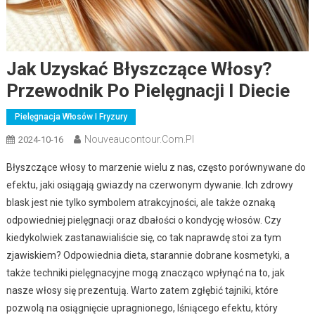
Jak Uzyskać Błyszczące Włosy?
Przewodnik Po Pielęgnacji I Diecie
Pielęgnacja Włosów I Fryzury
Nouveaucontour.com.pl
2024-10-16
Błyszczące włosy to marzenie wielu z nas, często porównywane do
efektu, jaki osiągają gwiazdy na czerwonym dywanie. Ich zdrowy
blask jest nie tylko symbolem atrakcyjności, ale także oznaką
odpowiedniej pielęgnacji oraz dbałości o kondycję włosów. Czy
kiedykolwiek zastanawialiście się, co tak naprawdę stoi za tym
zjawiskiem? Odpowiednia dieta, starannie dobrane kosmetyki, a
także techniki pielęgnacyjne mogą znacząco wpłynąć na to, jak
nasze włosy się prezentują. Warto zatem zgłębić tajniki, które
pozwolą na osiągnięcie upragnionego, lśniącego efektu, który