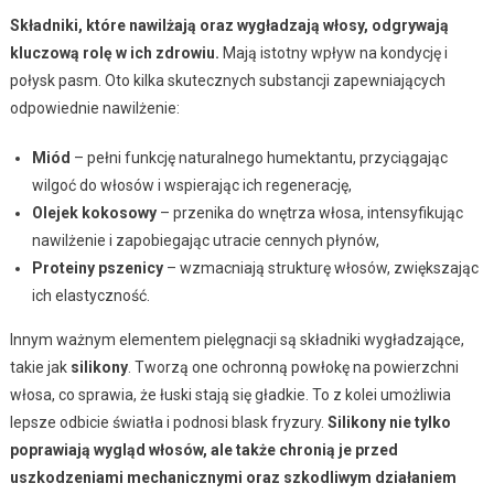
Składniki, które nawilżają oraz wygładzają włosy, odgrywają
kluczową rolę w ich zdrowiu.
Mają istotny wpływ na kondycję i
połysk pasm. Oto kilka skutecznych substancji zapewniających
odpowiednie nawilżenie:
Miód
– pełni funkcję naturalnego humektantu, przyciągając
wilgoć do włosów i wspierając ich regenerację,
Olejek kokosowy
– przenika do wnętrza włosa, intensyfikując
nawilżenie i zapobiegając utracie cennych płynów,
Proteiny pszenicy
– wzmacniają strukturę włosów, zwiększając
ich elastyczność.
Innym ważnym elementem pielęgnacji są składniki wygładzające,
takie jak
silikony
. Tworzą one ochronną powłokę na powierzchni
włosa, co sprawia, że łuski stają się gładkie. To z kolei umożliwia
lepsze odbicie światła i podnosi blask fryzury.
Silikony nie tylko
poprawiają wygląd włosów, ale także chronią je przed
uszkodzeniami mechanicznymi oraz szkodliwym działaniem