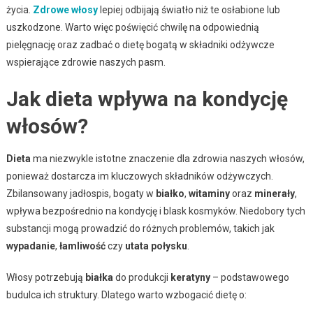
życia.
Zdrowe włosy
lepiej odbijają światło niż te osłabione lub
uszkodzone. Warto więc poświęcić chwilę na odpowiednią
pielęgnację oraz zadbać o dietę bogatą w składniki odżywcze
wspierające zdrowie naszych pasm.
Jak dieta wpływa na kondycję
włosów?
Dieta
ma niezwykle istotne znaczenie dla zdrowia naszych włosów,
ponieważ dostarcza im kluczowych składników odżywczych.
Zbilansowany jadłospis, bogaty w
białko
,
witaminy
oraz
minerały
,
wpływa bezpośrednio na kondycję i blask kosmyków. Niedobory tych
substancji mogą prowadzić do różnych problemów, takich jak
wypadanie
,
łamliwość
czy
utata połysku
.
Włosy potrzebują
białka
do produkcji
keratyny
– podstawowego
budulca ich struktury. Dlatego warto wzbogacić dietę o: