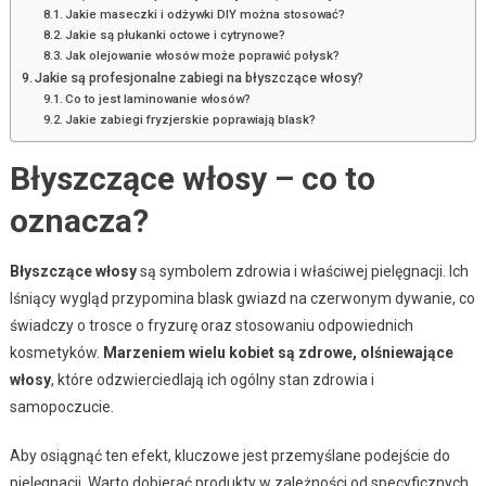
Jakie maseczki i odżywki DIY można stosować?
Jakie są płukanki octowe i cytrynowe?
Jak olejowanie włosów może poprawić połysk?
Jakie są profesjonalne zabiegi na błyszczące włosy?
Co to jest laminowanie włosów?
Jakie zabiegi fryzjerskie poprawiają blask?
Błyszczące włosy – co to
oznacza?
Błyszczące włosy
są symbolem zdrowia i właściwej pielęgnacji. Ich
lśniący wygląd przypomina blask gwiazd na czerwonym dywanie, co
świadczy o trosce o fryzurę oraz stosowaniu odpowiednich
kosmetyków.
Marzeniem wielu kobiet są zdrowe, olśniewające
włosy
, które odzwierciedlają ich ogólny stan zdrowia i
samopoczucie.
Aby osiągnąć ten efekt, kluczowe jest przemyślane podejście do
pielęgnacji. Warto dobierać produkty w zależności od specyficznych