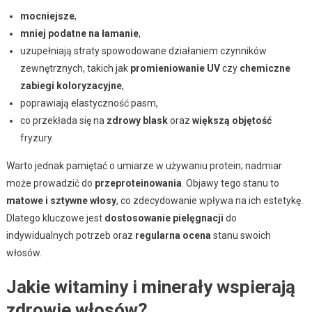
mocniejsze
,
mniej podatne na łamanie
,
uzupełniają straty spowodowane działaniem czynników
zewnętrznych, takich jak
promieniowanie UV
czy
chemiczne
zabiegi koloryzacyjne
,
poprawiają elastyczność pasm,
co przekłada się na
zdrowy blask
oraz
większą objętość
fryzury.
Warto jednak pamiętać o umiarze w używaniu protein; nadmiar
może prowadzić do
przeproteinowania
. Objawy tego stanu to
matowe i sztywne włosy
, co zdecydowanie wpływa na ich estetykę.
Dlatego kluczowe jest
dostosowanie pielęgnacji
do
indywidualnych potrzeb oraz
regularna ocena
stanu swoich
włosów.
Jakie witaminy i minerały wspierają
zdrowie włosów?