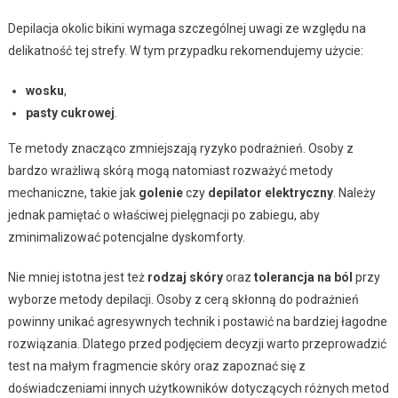
Depilacja okolic bikini wymaga szczególnej uwagi ze względu na
delikatność tej strefy. W tym przypadku rekomendujemy użycie:
wosku
,
pasty cukrowej
.
Te metody znacząco zmniejszają ryzyko podrażnień. Osoby z
bardzo wrażliwą skórą mogą natomiast rozważyć metody
mechaniczne, takie jak
golenie
czy
depilator elektryczny
. Należy
jednak pamiętać o właściwej pielęgnacji po zabiegu, aby
zminimalizować potencjalne dyskomforty.
Nie mniej istotna jest też
rodzaj skóry
oraz
tolerancja na ból
przy
wyborze metody depilacji. Osoby z cerą skłonną do podrażnień
powinny unikać agresywnych technik i postawić na bardziej łagodne
rozwiązania. Dlatego przed podjęciem decyzji warto przeprowadzić
test na małym fragmencie skóry oraz zapoznać się z
doświadczeniami innych użytkowników dotyczących różnych metod