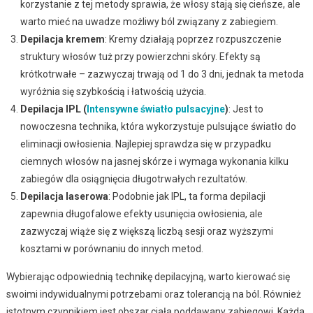
korzystanie z tej metody sprawia, że włosy stają się cieńsze, ale
warto mieć na uwadze możliwy ból związany z zabiegiem.
Depilacja kremem
: Kremy działają poprzez rozpuszczenie
struktury włosów tuż przy powierzchni skóry. Efekty są
krótkotrwałe – zazwyczaj trwają od 1 do 3 dni, jednak ta metoda
wyróżnia się szybkością i łatwością użycia.
Depilacja IPL (
Intensywne światło pulsacyjne
)
: Jest to
nowoczesna technika, która wykorzystuje pulsujące światło do
eliminacji owłosienia. Najlepiej sprawdza się w przypadku
ciemnych włosów na jasnej skórze i wymaga wykonania kilku
zabiegów dla osiągnięcia długotrwałych rezultatów.
Depilacja laserowa
: Podobnie jak IPL, ta forma depilacji
zapewnia długofalowe efekty usunięcia owłosienia, ale
zazwyczaj wiąże się z większą liczbą sesji oraz wyższymi
kosztami w porównaniu do innych metod.
Wybierając odpowiednią technikę depilacyjną, warto kierować się
swoimi indywidualnymi potrzebami oraz tolerancją na ból. Również
istotnym czynnikiem jest obszar ciała poddawany zabiegowi. Każda