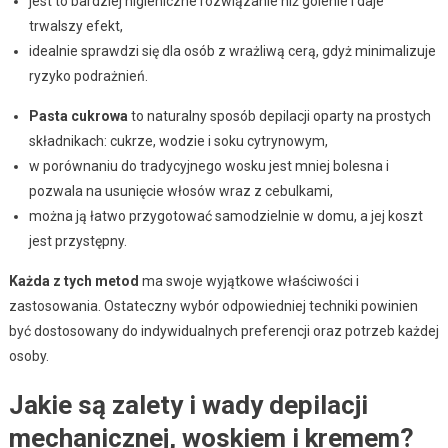
jest to bardziej higieniczne rozwiązanie niż golenie i daje
trwalszy efekt,
idealnie sprawdzi się dla osób z wrażliwą cerą, gdyż minimalizuje
ryzyko podrażnień.
Pasta cukrowa
to naturalny sposób depilacji oparty na prostych
składnikach: cukrze, wodzie i soku cytrynowym,
w porównaniu do tradycyjnego wosku jest mniej bolesna i
pozwala na usunięcie włosów wraz z cebulkami,
można ją łatwo przygotować samodzielnie w domu, a jej koszt
jest przystępny.
Każda z tych metod
ma swoje wyjątkowe właściwości i
zastosowania. Ostateczny wybór odpowiedniej techniki powinien
być dostosowany do indywidualnych preferencji oraz potrzeb każdej
osoby.
Jakie są zalety i wady depilacji
mechanicznej, woskiem i kremem?