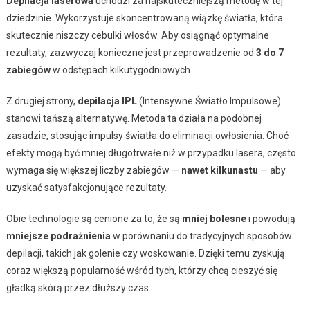
Depilacja laserowa
uchodzi za najskuteczniejszą metodę w tej
dziedzinie. Wykorzystuje skoncentrowaną wiązkę światła, która
skutecznie niszczy cebulki włosów. Aby osiągnąć optymalne
rezultaty, zazwyczaj konieczne jest przeprowadzenie od
3 do 7
zabiegów
w odstępach kilkutygodniowych.
Z drugiej strony,
depilacja IPL
(Intensywne Światło Impulsowe)
stanowi tańszą alternatywę. Metoda ta działa na podobnej
zasadzie, stosując impulsy światła do eliminacji owłosienia. Choć
efekty mogą być mniej długotrwałe niż w przypadku lasera, często
wymaga się większej liczby zabiegów —
nawet kilkunastu
— aby
uzyskać satysfakcjonujące rezultaty.
Obie technologie są cenione za to, że są
mniej bolesne
i powodują
mniejsze podrażnienia
w porównaniu do tradycyjnych sposobów
depilacji, takich jak golenie czy woskowanie. Dzięki temu zyskują
coraz większą popularność wśród tych, którzy chcą cieszyć się
gładką skórą przez dłuższy czas.