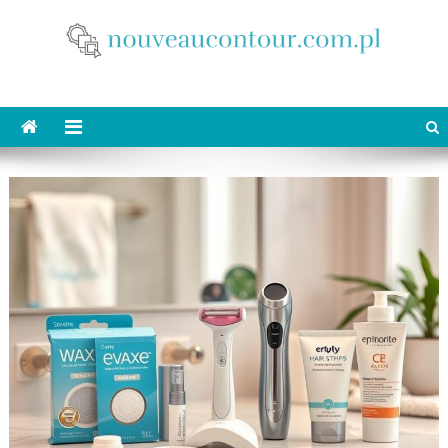
Skip
to
content
nouveaucontour.com.pl
makijaż Poznań