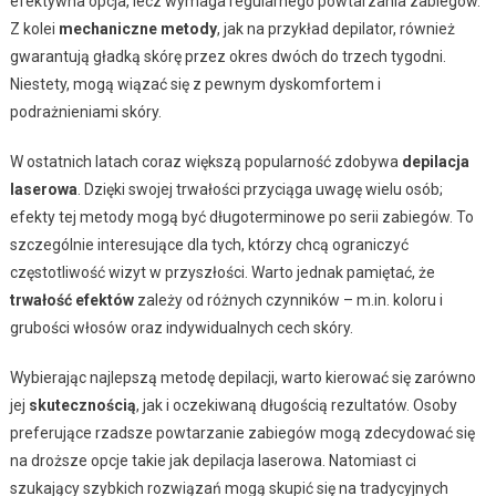
efektywna opcja, lecz wymaga regularnego powtarzania zabiegów.
Z kolei
mechaniczne metody
, jak na przykład depilator, również
gwarantują gładką skórę przez okres dwóch do trzech tygodni.
Niestety, mogą wiązać się z pewnym dyskomfortem i
podrażnieniami skóry.
W ostatnich latach coraz większą popularność zdobywa
depilacja
laserowa
. Dzięki swojej trwałości przyciąga uwagę wielu osób;
efekty tej metody mogą być długoterminowe po serii zabiegów. To
szczególnie interesujące dla tych, którzy chcą ograniczyć
częstotliwość wizyt w przyszłości. Warto jednak pamiętać, że
trwałość efektów
zależy od różnych czynników – m.in. koloru i
grubości włosów oraz indywidualnych cech skóry.
Wybierając najlepszą metodę depilacji, warto kierować się zarówno
jej
skutecznością
, jak i oczekiwaną długością rezultatów. Osoby
preferujące rzadsze powtarzanie zabiegów mogą zdecydować się
na droższe opcje takie jak depilacja laserowa. Natomiast ci
szukający szybkich rozwiązań mogą skupić się na tradycyjnych