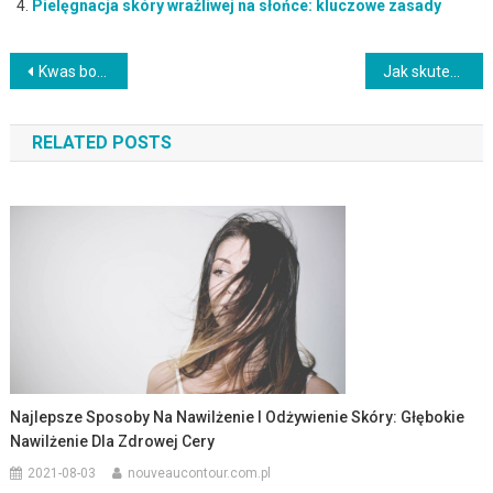
Pielęgnacja skóry wrażliwej na słońce: kluczowe zasady
Nawigacja
Kwas borowy – właściwości, zastosowanie i bezpieczeństwo stosowania
Jak skutecznie chronić skórę przed promieniowaniem UV?
wpisu
RELATED POSTS
Najlepsze Sposoby Na Nawilżenie I Odżywienie Skóry: Głębokie
Nawilżenie Dla Zdrowej Cery
2021-08-03
nouveaucontour.com.pl