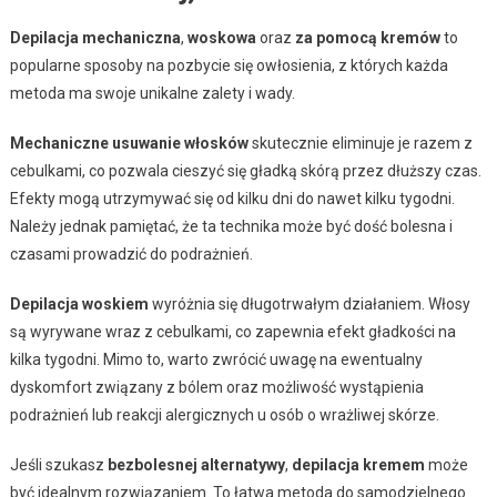
Depilacja mechaniczna
,
woskowa
oraz
za pomocą kremów
to
popularne sposoby na pozbycie się owłosienia, z których każda
metoda ma swoje unikalne zalety i wady.
Mechaniczne usuwanie włosków
skutecznie eliminuje je razem z
cebulkami, co pozwala cieszyć się gładką skórą przez dłuższy czas.
Efekty mogą utrzymywać się od kilku dni do nawet kilku tygodni.
Należy jednak pamiętać, że ta technika może być dość bolesna i
czasami prowadzić do podrażnień.
Depilacja woskiem
wyróżnia się długotrwałym działaniem. Włosy
są wyrywane wraz z cebulkami, co zapewnia efekt gładkości na
kilka tygodni. Mimo to, warto zwrócić uwagę na ewentualny
dyskomfort związany z bólem oraz możliwość wystąpienia
podrażnień lub reakcji alergicznych u osób o wrażliwej skórze.
Jeśli szukasz
bezbolesnej alternatywy
,
depilacja kremem
może
być idealnym rozwiązaniem. To łatwa metoda do samodzielnego