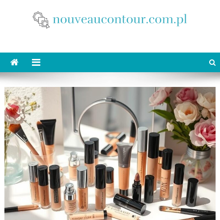
Skip
to
content
nouveaucontour.com.pl
makijaż Poznań